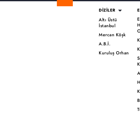
DİZİLER
E
E
Altı Üstü
H
İstanbul
O
Mercan Köşk
K
A.B.İ.
K
Kuruluş Orhan
S
K
A
H
K
B
T