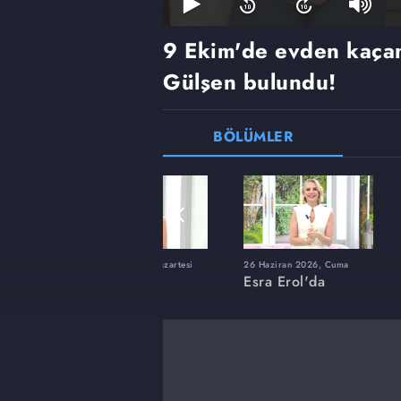
9 Ekim'de evden kaçan
Gülşen bulundu!
BÖLÜMLER
ı
8 Haziran 2026, Pazartesi
26 Haziran 2026, Cuma
Esra Erol'da
Esra Erol'da