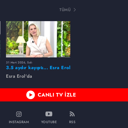
TÜMÜ
31 Mart 2026, Salı
ı
3.5 aydır kayıptı... Esra Erol
buldu!
Esra Erol'da
CANLI TV İZLE
INSTAGRAM
YOUTUBE
RSS