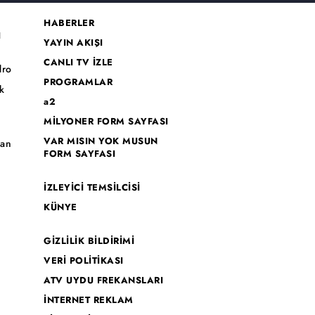
HABERLER
I
YAYIN AKIŞI
CANLI TV İZLE
dro
PROGRAMLAR
k
a2
MİLYONER FORM SAYFASI
o
VAR MISIN YOK MUSUN
han
FORM SAYFASI
İZLEYİCİ TEMSİLCİSİ
KÜNYE
GİZLİLİK BİLDİRİMİ
VERİ POLİTİKASI
ATV UYDU FREKANSLARI
İNTERNET REKLAM