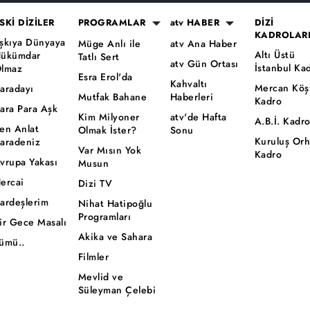
SKİ DİZİLER
PROGRAMLAR
atv HABER
DİZİ
KADROLAR
şkıya Dünyaya
Müge Anlı ile
atv Ana Haber
Altı Üstü
ükümdar
Tatlı Sert
atv Gün Ortası
İstanbul Ka
lmaz
Esra Erol'da
Kahvaltı
Mercan Köş
aradayı
Mutfak Bahane
Haberleri
Kadro
ara Para Aşk
Kim Milyoner
atv'de Hafta
A.B.İ. Kadr
en Anlat
Olmak İster?
Sonu
Kuruluş Or
aradeniz
Var Mısın Yok
Kadro
vrupa Yakası
Musun
ercai
Dizi TV
ardeşlerim
Nihat Hatipoğlu
Programları
ir Gece Masalı
Akika ve Sahara
ümü..
Filmler
Mevlid ve
Süleyman Çelebi