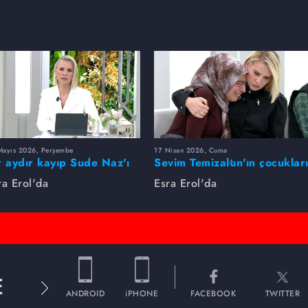
Mayıs 2026, Perşembe
17 Nisan 2026, Cuma
r aydır kayıp Sude Naz'ı
Sevim Temizaltın'ın çocuklar
ra Erol buldu
nerede?
ra Erol'da
Esra Erol'da
E
ANDROID
iPHONE
FACEBOOK
TWITTER