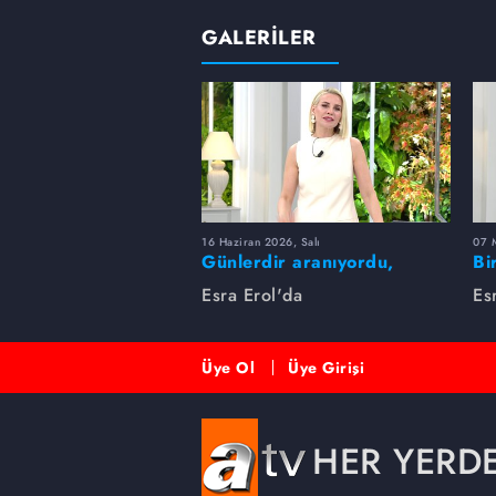
GALERİLER
16 Haziran 2026, Salı
07 
Günlerdir aranıyordu,
Bi
dakikalar içinde bulundu!
Es
Esra Erol'da
Es
Üye Ol
Üye Girişi
HER YERD