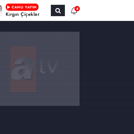
CANLI YAYIN
4
Kırgın Çiçekler