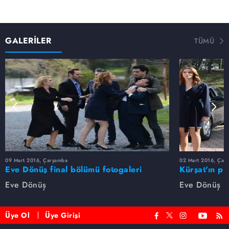
GALERİLER
TÜMÜ
09 Mart 2016, Çarşamba
02 Mart 2016, Çar
Eve Dönüş final bölümü fotogaleri
Kürşat'ın pi
galeri
Eve Dönüş
Eve Dönüş
Üye Ol
Üye Girişi