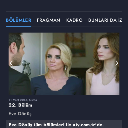
BÖLÜMLER
FRAGMAN
KADRO
BUNLARI DA İZLE
11 Mart 2016, Cuma
4
22. Bölüm
2
Eve Dönüş
E
Eve Dönüş tüm bölümleri ile atv.com.tr'de.