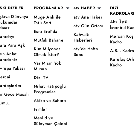
SKİ DİZİLER
PROGRAMLAR
atv HABER
DİZİ
KADROLAR
şkıya Dünyaya
Müge Anlı ile
atv Ana Haber
Altı Üstü
ükümdar
Tatlı Sert
atv Gün Ortası
İstanbul Ka
lmaz
Esra Erol'da
Kahvaltı
Mercan Köş
aradayı
Mutfak Bahane
Haberleri
Kadro
ara Para Aşk
Kim Milyoner
atv'de Hafta
A.B.İ. Kadr
en Anlat
Olmak İster?
Sonu
Kuruluş Or
aradeniz
Var Mısın Yok
Kadro
vrupa Yakası
Musun
ercai
Dizi TV
ardeşlerim
Nihat Hatipoğlu
Programları
ir Gece Masalı
Akika ve Sahara
ümü..
Filmler
Mevlid ve
Süleyman Çelebi