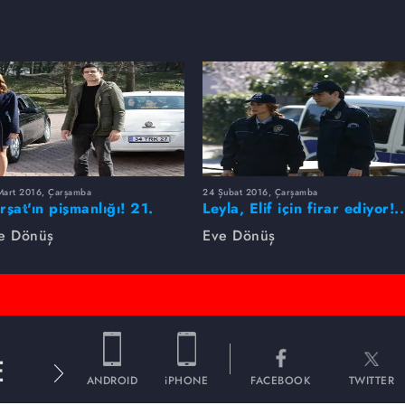
Mart 2016, Çarşamba
24 Şubat 2016, Çarşamba
rşat'ın pişmanlığı! 21.
Leyla, Elif için firar ediyor!..
lüm foto galeri
20. bölüm fotogaleri
e Dönüş
Eve Dönüş
E
ANDROID
iPHONE
FACEBOOK
TWITTER