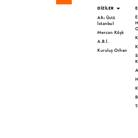
DİZİLER
E
E
Altı Üstü
H
İstanbul
O
Mercan Köşk
K
A.B.İ.
K
Kuruluş Orhan
S
K
A
H
K
B
T