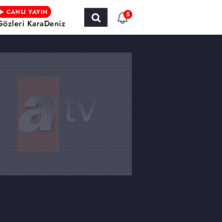
CANLI YAYIN
5
Gözleri KaraDeniz