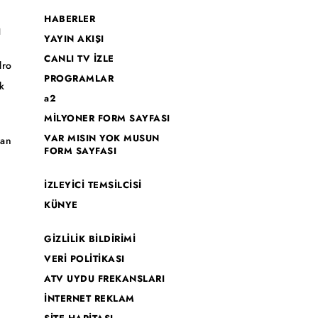
HABERLER
I
YAYIN AKIŞI
CANLI TV İZLE
dro
PROGRAMLAR
k
a2
MİLYONER FORM SAYFASI
o
VAR MISIN YOK MUSUN
han
FORM SAYFASI
İZLEYİCİ TEMSİLCİSİ
KÜNYE
GİZLİLİK BİLDİRİMİ
VERİ POLİTİKASI
ATV UYDU FREKANSLARI
İNTERNET REKLAM