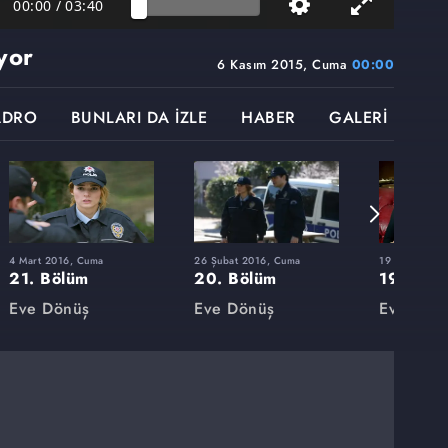
00:00
/
03:40
yor
6 Kasım 2015, Cuma
00:00
ADRO
BUNLARI DA İZLE
HABER
GALERİ
4 Mart 2016, Cuma
26 Şubat 2016, Cuma
19 Şubat 201
21. Bölüm
20. Bölüm
19. Böl
Eve Dönüş
Eve Dönüş
Eve Dön