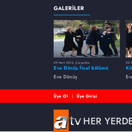
GALERİLER
09 Mart 2016, Çarşamba
02 
Eve Dönüş final bölümü
Kü
fotogaleri
bö
Eve Dönüş
Ev
Üye Ol
Üye Girişi
HER YERD