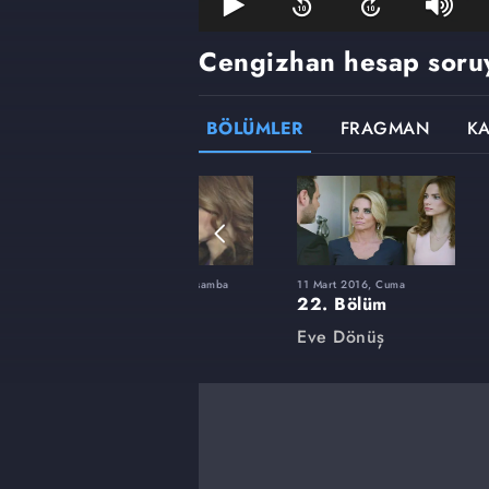
Cengizhan hesap soru
BÖLÜMLER
FRAGMAN
K
şamba
2 Aralık 2015, Çarşamba
11 Mart 2016, Cuma
8. Bölüm
22. Bölüm
Eve Dönüş
Eve Dönüş