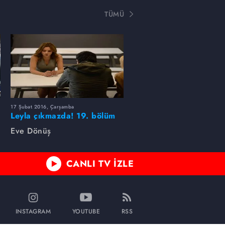
TÜMÜ
17 Şubat 2016, Çarşamba
Leyla çıkmazda! 19. bölüm
foto galeri
Eve Dönüş
CANLI TV İZLE
INSTAGRAM
YOUTUBE
RSS