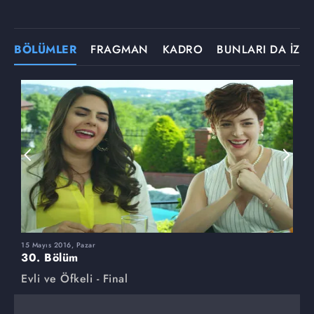
BÖLÜMLER
FRAGMAN
KADRO
BUNLARI DA İZLE
15 Mayıs 2016, Pazar
8
30. Bölüm
2
Evli ve Öfkeli - Final
E