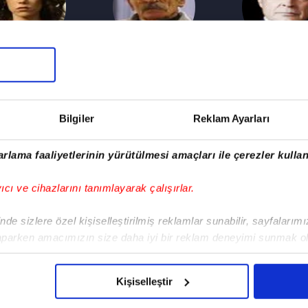
Cansu Dere
Tuncel Kurtiz
Haluk Bilgi
Eyşan
Ramiz
Kenan Birka
Bilgiler
Reklam Ayarları
rlama faaliyetlerinin yürütülmesi amaçları ile çerezler kullan
yıcı ve cihazlarını tanımlayarak çalışırlar.
E
ANDROID
iPHONE
FACEBOOK
TWITTER
de sizlere özel kişiselleştirilmiş reklamlar sunabilir, sayfalarım
aparken amacımızın size daha iyi bir reklam deneyimi sunmak ol
SKİ DİZİLER
PROGRAMLAR
atv HABER
DİZİ
imizden gelen çabayı gösterdiğimizi ve bu noktada, reklamların ma
KADROLAR
şkıya Dünyaya
Müge Anlı ile
atv Ana Haber
olduğunu sizlere hatırlatmak isteriz.
Altı Üstü
ükümdar
Tatlı Sert
Kişiselleştir
atv Gün Ortası
İstanbul Ka
lmaz
Esra Erol'da
çerezlere izin vermedikleri takdirde, kullanıcılara hedefli reklaml
Kahvaltı