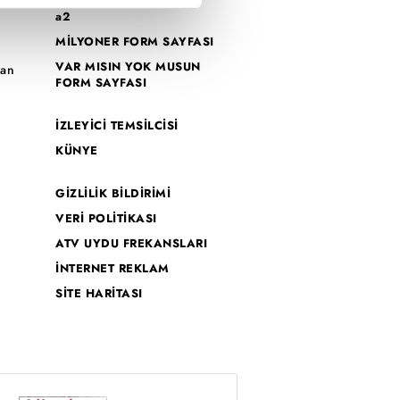
k
a2
çerezler kullanılmaktadır. Bu
MİLYONER FORM SAYFASI
o
u hizmetlerinin sunulması
VAR MISIN YOK MUSUN
han
i ve sizlere yönelik
FORM SAYFASI
nılacaktır.
İZLEYİCİ TEMSİLCİSİ
kin detaylı bilgi için Ayarlar
KÜNYE
GİZLİLİK BİLDİRİMİ
ak ve sitemizde ilgili
VERİ POLİTİKASI
ATV UYDU FREKANSLARI
İNTERNET REKLAM
SİTE HARİTASI