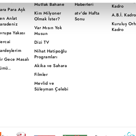
Mercan Köş
aradayı
Mutfak Bahane
Haberleri
Kadro
ara Para Aşk
abilmek için İnternet Sitemizde kendimize ve üçüncü kişilere ait 
Kim Milyoner
atv'de Hafta
A.B.İ. Kadr
en Anlat
Olmak İster?
Sonu
isel verileriniz işlenmekte olup gerekli olan çerezler bilgi toplum
Kuruluş Or
aradeniz
 çerezler, sitemizin daha işlevsel kılınması ve kişiselleştirilmes
Var Mısın Yok
Kadro
vrupa Yakası
Musun
 yapılması, amaçlarıyla sınırlı olarak açık rızanız dahilinde kulla
ercai
Dizi TV
aşağıda yer alan panel vasıtasıyla belirleyebilirsiniz. Çerezlere iliş
ardeşlerim
Nihat Hatipoğlu
lgilendirme Metnimizi
ziyaret edebilirsiniz.
Programları
ir Gece Masalı
Akika ve Sahara
ümü..
Korunması Kanunu uyarınca hazırlanmış Aydınlatma Metnimizi okum
Filmler
 çerezlerle ilgili bilgi almak için lütfen
tıklayınız
.
Mevlid ve
Süleyman Çelebi