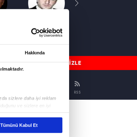
ner
Barış Falay
Sarp Akkaya
n
Ali
Tevfik
Hakkında
CANLI TV İZLE
ılmaktadır.
INSTAGRAM
YOUTUBE
RSS
ızda sizlere daha iyi reklam
duğunu ve sizlere en iyi
HABERLER
liyetlerimizi karşılamak
I
YAYIN AKIŞI
Tümünü Kabul Et
CANLI TV İZLE
dro
PROGRAMLAR
ar gösterilmeyecektir."