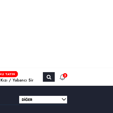
LI YAYIN
3
 Kızı / Yabancı Sinema