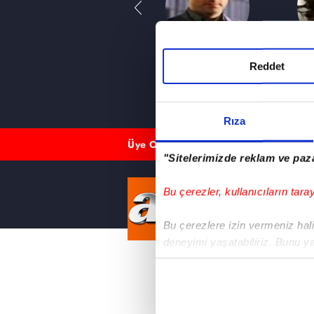
Barış Semra
Kenan İmirzalioğlu
Reddet
Can
Ezel
Rıza
Üye Ol
Üye Girişi
"Sitelerimizde reklam ve paza
Bu çerezler, kullanıcıların tara
HER YERD
Bu çerezlere izin vermeniz halin
deneyimi yaşatabiliriz. Bunu y
DİZİLER
E
içerikleri sunabilmek adına el
E
Altı Üstü
noktasında tek gelir kalemimiz 
H
İstanbul
O
Mercan Köşk
Her halükârda, kullanıcılar, bu 