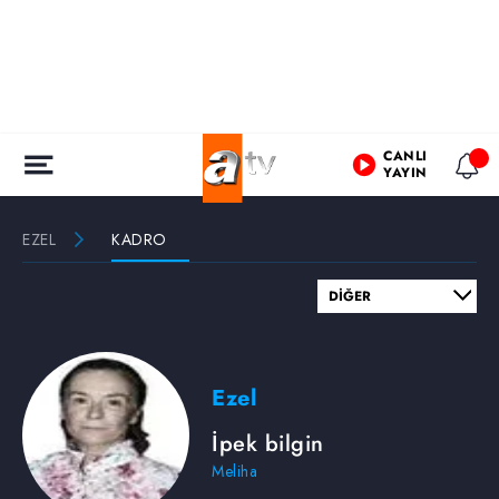
CANLI
YAYIN
EZEL
KADRO
Ezel
İpek bilgin
Meliha