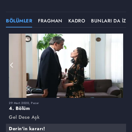
BÖLÜMLER
FRAGMAN
KADRO
BUNLARI DA İZLE
29 Mart 2020, Pazar
2
4. Bölüm
3
Gel Dese Aşk
G
Derin'in kararı!