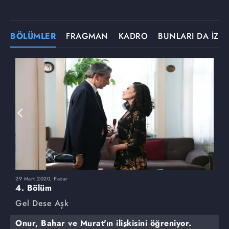
BÖLÜMLER
FRAGMAN
KADRO
BUNLARI DA İZLE
29 Mart 2020, Pazar
2
4. Bölüm
3
Gel Dese Aşk
G
Onur, Bahar ve Murat'ın ilişkisini öğreniyor.