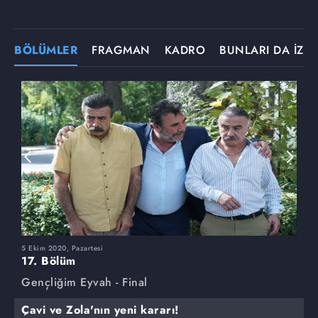
BÖLÜMLER
FRAGMAN
KADRO
BUNLARI DA İZLE
5 Ekim 2020, Pazartesi
28
17. Bölüm
1
Gençliğim Eyvah - Final
G
Çavi ve Zola'nın yeni kararı!