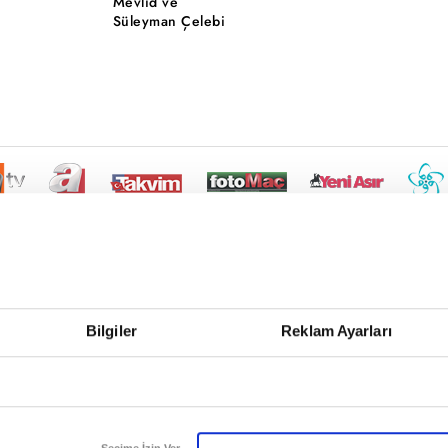
Mevlid ve
Süleyman Çelebi
Bilgiler
Reklam Ayarları
Seçime İzin Ver