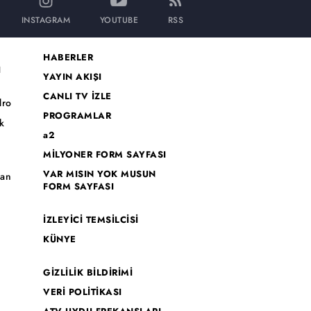
INSTAGRAM
YOUTUBE
RSS
HABERLER
I
YAYIN AKIŞI
CANLI TV İZLE
dro
PROGRAMLAR
k
a2
MİLYONER FORM SAYFASI
o
VAR MISIN YOK MUSUN
han
FORM SAYFASI
İZLEYİCİ TEMSİLCİSİ
KÜNYE
GİZLİLİK BİLDİRİMİ
VERİ POLİTİKASI