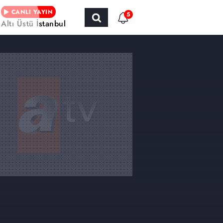
CANLI YAYIN
5
Altı Üstü İstanbul