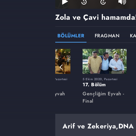
Zola ve Çavi hamamda
BÖLÜMLER
FRAGMAN
K
artesi
29 Haziran 2020, Pazartesi
5 Ekim 2020, Pazartesi
3. Bölüm
17. Bölüm
yvah
Gençliğim Eyvah
Gençliğim Eyvah -
Final
Arif ve Zekeriya,DNA 