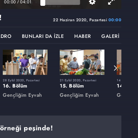
00:00
/
04:01
!
22 Haziran 2020, Pazartesi
00:00
ADRO
BUNLARI DA İZLE
HABER
GALERİ
28 Eylül 2020, Pazartesi
21 Eylül 2020, Pazartesi
14 Eylül 2020
16. Bölüm
15. Bölüm
14. Böl
Gençliğim Eyvah
Gençliğim Eyvah
Gençliği
örneği peşinde!