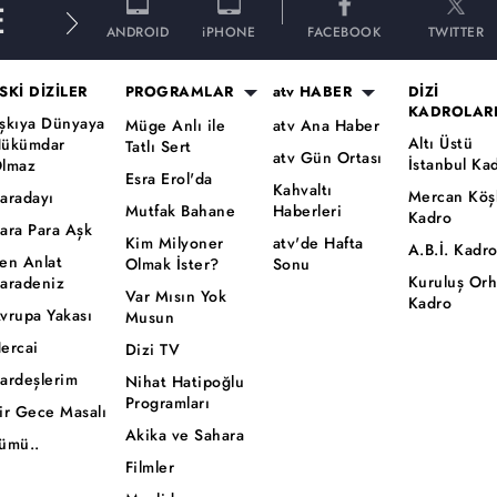
E
ANDROID
iPHONE
FACEBOOK
TWITTER
SKİ DİZİLER
PROGRAMLAR
atv HABER
DİZİ
KADROLAR
şkıya Dünyaya
Müge Anlı ile
atv Ana Haber
Altı Üstü
ükümdar
Tatlı Sert
atv Gün Ortası
İstanbul Ka
lmaz
Esra Erol'da
Kahvaltı
Mercan Köş
aradayı
Mutfak Bahane
Haberleri
Kadro
ara Para Aşk
Kim Milyoner
atv'de Hafta
A.B.İ. Kadr
en Anlat
Olmak İster?
Sonu
Kuruluş Or
aradeniz
Var Mısın Yok
Kadro
vrupa Yakası
Musun
ercai
Dizi TV
ardeşlerim
Nihat Hatipoğlu
Programları
ir Gece Masalı
Akika ve Sahara
ümü..
Filmler