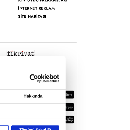
ATV UYDU FREKANSLARI
İNTERNET REKLAM
SİTE HARİTASI
Hakkında
Tümünü Kabul Et