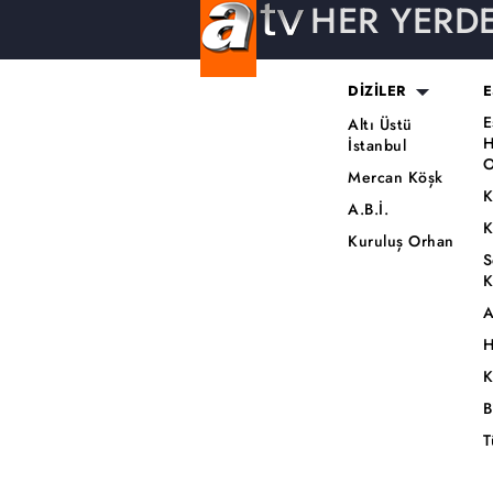
HER YERD
DİZİLER
E
E
Altı Üstü
H
İstanbul
O
Mercan Köşk
K
A.B.İ.
K
Kuruluş Orhan
S
K
A
H
K
B
T