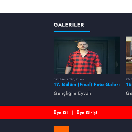
GALERİLER
02 Ekim 2020, Cuma
26 E
17. Bölüm (Final) Foto Galeri
16
Gençliğim Eyvah
Ge
Üye Ol
Üye Girişi