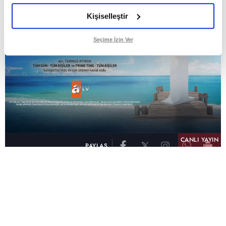
Kişiselleştir
Seçime İzin Ver
CANLI YAYIN
PAYLAŞ
atv, Türkiye'nin en çok izlenen televizyon kanalı
olma unvanını son 10 yıldır elinde tutmaya
devam ediyor. Fifty5 Blue Temmuz 2026
verilerine göre atv, Tüm Gün – Tüm Kişiler ve
Prime Time – Tüm Kişiler kategorilerinde ayı