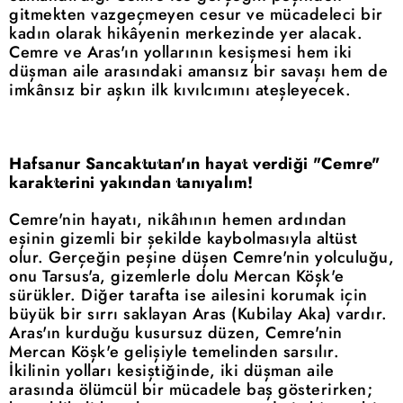
gitmekten vazgeçmeyen cesur ve mücadeleci bir
kadın olarak hikâyenin merkezinde yer alacak.
Cemre ve Aras'ın yollarının kesişmesi hem iki
düşman aile arasındaki amansız bir savaşı hem de
imkânsız bir aşkın ilk kıvılcımını ateşleyecek.
Hafsanur Sancaktutan'ın hayat verdiği "Cemre"
karakterini yakından tanıyalım!
Cemre'nin hayatı, nikâhının hemen ardından
eşinin gizemli bir şekilde kaybolmasıyla altüst
olur. Gerçeğin peşine düşen Cemre'nin yolculuğu,
onu Tarsus'a, gizemlerle dolu Mercan Köşk'e
sürükler. Diğer tarafta ise ailesini korumak için
büyük bir sırrı saklayan Aras (Kubilay Aka) vardır.
Aras'ın kurduğu kusursuz düzen, Cemre'nin
Mercan Köşk'e gelişiyle temelinden sarsılır.
İkilinin yolları kesiştiğinde, iki düşman aile
arasında ölümcül bir mücadele baş gösterirken;