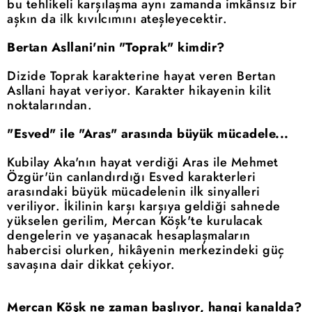
bu tehlikeli karşılaşma aynı zamanda imkânsız bir
aşkın da ilk kıvılcımını ateşleyecektir.
Bertan Asllani'nin "Toprak" kimdir?
Dizide Toprak karakterine hayat veren Bertan
Asllani hayat veriyor. Karakter hikayenin kilit
noktalarından.
"Esved" ile "Aras" arasında büyük mücadele...
Kubilay Aka'nın hayat verdiği Aras ile Mehmet
Özgür'ün canlandırdığı Esved karakterleri
arasındaki büyük mücadelenin ilk sinyalleri
veriliyor. İkilinin karşı karşıya geldiği sahnede
yükselen gerilim, Mercan Köşk'te kurulacak
dengelerin ve yaşanacak hesaplaşmaların
habercisi olurken, hikâyenin merkezindeki güç
savaşına dair dikkat çekiyor.
Mercan Köşk ne zaman başlıyor, hangi kanalda?