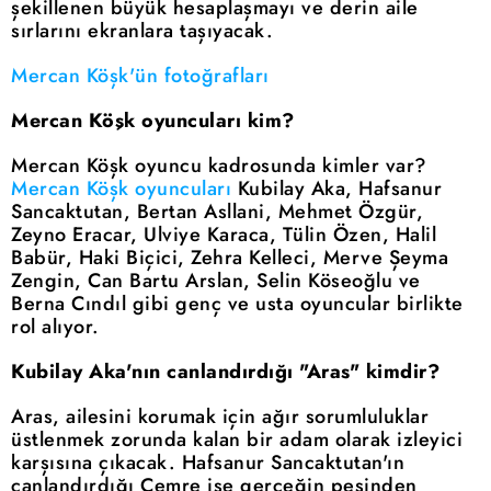
şekillenen büyük hesaplaşmayı ve derin aile
sırlarını ekranlara taşıyacak.
Mercan Köşk'ün fotoğrafları
Mercan Köşk oyuncuları kim?
Mercan Köşk oyuncu kadrosunda kimler var?
Mercan Köşk oyuncuları
Kubilay Aka, Hafsanur
Sancaktutan, Bertan Asllani, Mehmet Özgür,
Zeyno Eracar, Ulviye Karaca, Tülin Özen, Halil
Babür, Haki Biçici, Zehra Kelleci, Merve Şeyma
Zengin, Can Bartu Arslan, Selin Köseoğlu ve
Berna Cındıl gibi genç ve usta oyuncular birlikte
rol alıyor.
Kubilay Aka'nın canlandırdığı "Aras" kimdir?
Aras, ailesini korumak için ağır sorumluluklar
üstlenmek zorunda kalan bir adam olarak izleyici
karşısına çıkacak. Hafsanur Sancaktutan'ın
canlandırdığı Cemre ise gerçeğin peşinden