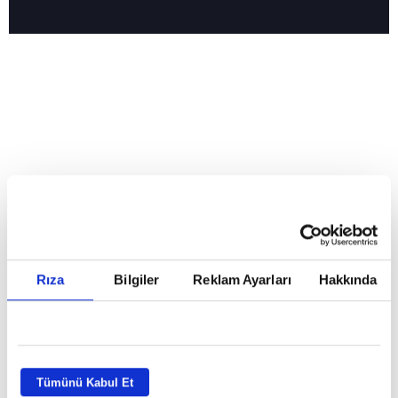
Reddet
HABERLER
Temmuz ayının lideri atv
Temmuz ayının lideri atv
Rıza
Bilgiler
Reklam Ayarları
Hakkında
GİRİŞ TARİHİ:
01.08.2026 10:40
GÜNCELLEME TARİHİ:
02.08.2026 09:59
ABONE OL
Tümünü Kabul Et