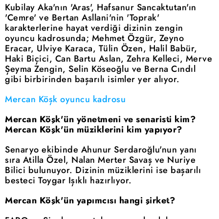
Kubilay Aka'nın 'Aras', Hafsanur Sancaktutan'ın
'Cemre' ve Bertan Asllani'nin 'Toprak'
karakterlerine hayat verdiği dizinin zengin
oyuncu kadrosunda; Mehmet Özgür, Zeyno
Eracar, Ulviye Karaca, Tülin Özen, Halil Babür,
Haki Biçici, Can Bartu Aslan, Zehra Kelleci, Merve
Şeyma Zengin, Selin Köseoğlu ve Berna Cındıl
gibi birbirinden başarılı isimler yer alıyor.
Mercan Köşk oyuncu kadrosu
Mercan Köşk'ün yönetmeni ve senaristi kim?
Mercan Köşk'ün müziklerini kim yapıyor?
Senaryo ekibinde Ahunur Serdaroğlu'nun yanı
sıra Atilla Özel, Nalan Merter Savaş ve Nuriye
Bilici bulunuyor. Dizinin müziklerini ise başarılı
besteci Toygar Işıklı hazırlıyor.
Mercan Köşk'ün yapımcısı hangi şirket?