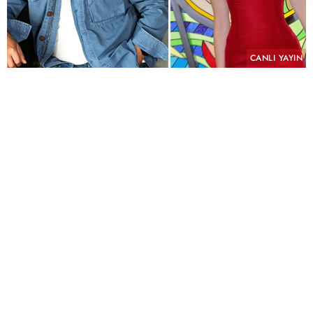
CANLI YAYIN
PAYLAŞ
Geçmişin yükü, kefaretin bedeli ve imkânsız bir
aşk aynı hikâyede buluşuyor.
KYN Yapım imzasını taşıyan ve yeni sezonda atv
ekranlarında izleyiciyle buluşmaya hazırlanan
"Hamal" için uzun süren ön hazırlık çalışmalarında
sona yaklaşıldı. Yeni sezonun en çok merak edilen
yapımlarından biri olmaya aday dizinin
çekimlerinin Eylül ayında başlaması planlanıyor.
Kostümden mekânlara kadar titiz bir hazırlık
süreci