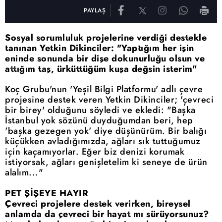
PAYLAŞ
Sosyal sorumluluk projelerine verdiği destekle
tanınan Yetkin Dikinciler: "Yaptığım her işin
eninde sonunda bir dişe dokunurluğu olsun ve
attığım taş, ürküttüğüm kuşa değsin isterim"
Koç Grubu'nun 'Yeşil Bilgi Platformu' adlı çevre
projesine destek veren Yetkin Dikinciler; 'çevreci
bir birey' olduğunu söyledi ve ekledi: "Başka
İstanbul yok sözünü duyduğumdan beri, hep
'başka gezegen yok' diye düşünürüm. Bir balığı
küçükken avladığımızda, ağları sık tuttuğumuz
için kaçamıyorlar. Eğer biz
denizi
korumak
istiyorsak, ağları genişletelim ki seneye de ürün
alalım..."
PET ŞİŞEYE HAYIR
Çevreci projelere destek verirken, bireysel
anlamda da çevreci bir hayat mı sürüyorsunuz?