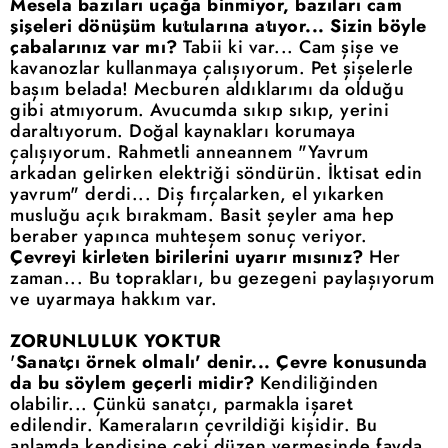
Mesela bazıları uçağa binmiyor, bazıları cam
şişeleri dönüşüm kutularına atıyor... Sizin böyle
çabalarınız var mı?
Tabii ki var... Cam şişe ve
kavanozlar kullanmaya çalışıyorum. Pet şişelerle
başım belada! Mecburen aldıklarımı da olduğu
gibi atmıyorum. Avucumda sıkıp sıkıp, yerini
daraltıyorum. Doğal kaynakları korumaya
çalışıyorum. Rahmetli anneannem "Yavrum
arkadan gelirken elektriği söndürün. İktisat edin
yavrum" derdi... Diş fırçalarken, el yıkarken
musluğu açık bırakmam. Basit şeyler ama hep
beraber yapınca muhteşem sonuç veriyor.
Çevreyi kirleten birilerini uyarır mısınız?
Her
zaman... Bu toprakları, bu gezegeni paylaşıyorum
ve uyarmaya hakkım var.
ZORUNLULUK YOKTUR
'
Sanatçı örnek olmalı' denir... Çevre konusunda
da bu söylem geçerli midir?
Kendiliğinden
olabilir... Çünkü sanatçı, parmakla işaret
edilendir. Kameraların çevrildiği kişidir. Bu
anlamda kendisine çeki düzen vermesinde
fayda