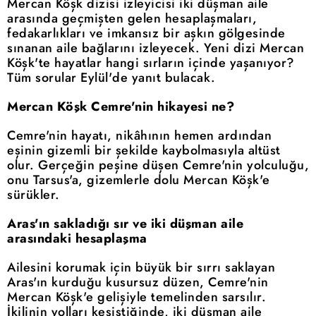
Mercan Köşk dizisi izleyicisi iki düşman aile
arasında geçmişten gelen hesaplaşmaları,
fedakarlıkları ve imkansız bir aşkın gölgesinde
sınanan aile bağlarını izleyecek. Yeni dizi Mercan
Köşk'te hayatlar hangi sırların içinde yaşanıyor?
Tüm sorular Eylül'de yanıt bulacak.
Mercan Köşk Cemre'nin hikayesi ne?
Cemre'nin hayatı, nikâhının hemen ardından
eşinin gizemli bir şekilde kaybolmasıyla altüst
olur. Gerçeğin peşine düşen Cemre'nin yolculuğu,
onu Tarsus'a, gizemlerle dolu Mercan Köşk'e
sürükler.
Aras'ın sakladığı sır ve iki düşman aile
arasındaki hesaplaşma
Ailesini korumak için büyük bir sırrı saklayan
Aras'ın kurduğu kusursuz düzen, Cemre'nin
Mercan Köşk'e gelişiyle temelinden sarsılır.
İkilinin yolları kesiştiğinde, iki düşman aile