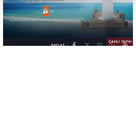
CANLI YAYIN
PAYLAŞ
atv, Türkiye'nin en çok izlenen televizyon kanalı
olma unvanını son 10 yıldır elinde tutmaya
devam ediyor. Fifty5 Blue Temmuz 2026
verilerine göre atv, Tüm Gün – Tüm Kişiler ve
Prime Time – Tüm Kişiler kategorilerinde ayı
birinci sırada tamamlayarak zirvedeki yerini
korudu.
32 yıldır televizyon dünyasına kazandırdığı
unutulmaz yapımlar, reyting rekorları kıran
dizileri, ilgiyle takip edilen programları ve
yayıncılıkta öncü projeleriyle Türk televizyon