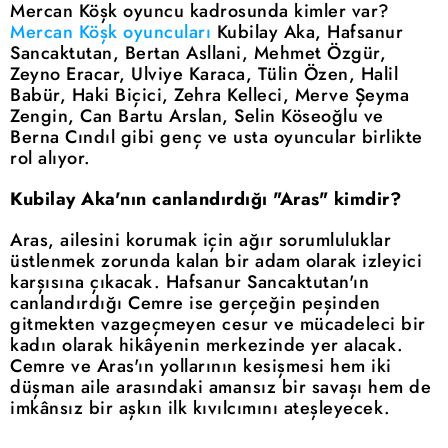
Mercan Köşk oyuncu kadrosunda kimler var?
Mercan Köşk oyuncuları
Kubilay Aka, Hafsanur
Sancaktutan, Bertan Asllani, Mehmet Özgür,
Zeyno Eracar, Ulviye Karaca, Tülin Özen, Halil
Babür, Haki Biçici, Zehra Kelleci, Merve Şeyma
Zengin, Can Bartu Arslan, Selin Köseoğlu ve
Berna Cındıl gibi genç ve usta oyuncular birlikte
rol alıyor.
Kubilay Aka'nın canlandırdığı "Aras" kimdir?
Aras, ailesini korumak için ağır sorumluluklar
üstlenmek zorunda kalan bir adam olarak izleyici
karşısına çıkacak. Hafsanur Sancaktutan'ın
canlandırdığı Cemre ise gerçeğin peşinden
gitmekten vazgeçmeyen cesur ve mücadeleci bir
kadın olarak hikâyenin merkezinde yer alacak.
Cemre ve Aras'ın yollarının kesişmesi hem iki
düşman aile arasındaki amansız bir savaşı hem de
imkânsız bir aşkın ilk kıvılcımını ateşleyecek.