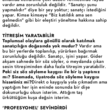
vardır ama zorunluluk değildir. "Sanatçı şunu
yapmalıdır" diye bir şey yoktur; sanatçı istediğini
yapar. Kimse kimseye "Biz katıldık ama sen
gelmedin" gibi bir eleştiri yöneltme hakkına sahip
değildir.
TİTREŞİM YARATABİLİR
Toplumsal olaylara gönüllü olarak katılmak
sanatçılığın doğasında yok mudur?
Vardır ama
bu bir yerlerde toplanılıp, yürürken bağırmak
zorunluluğu değildir. Sanatçı, işini yapar. Gider
akşam sahnede bir söz söyler, o meydanda çıkan
sesin titreşiminden daha fazla titreşim yaratabilir.
Peki siz söz söyleme kaygısı ile bir iş yaptınız
mı? Sinemada, tiyatroda söz söyleme kaygısı
hissetiniz mi?
Direkt o kaygıyla yola çıkmadım ama
yaptığım her işin eninde sonunda bir dişe
dokunurluğu olsun isterim. Attığım taş
ürküttüğüm kuşa değsin isterim.
'PROFESYONEL' SEVİNDİRDİ