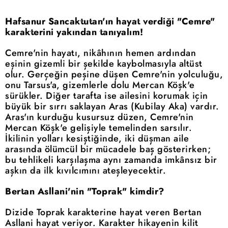
Hafsanur Sancaktutan'ın hayat verdiği "Cemre"
karakterini yakından tanıyalım!
Cemre'nin hayatı, nikâhının hemen ardından
eşinin gizemli bir şekilde kaybolmasıyla altüst
olur. Gerçeğin peşine düşen Cemre'nin yolculuğu,
onu Tarsus'a, gizemlerle dolu Mercan Köşk'e
sürükler. Diğer tarafta ise ailesini korumak için
büyük bir sırrı saklayan Aras (Kubilay Aka) vardır.
Aras'ın kurduğu kusursuz düzen, Cemre'nin
Mercan Köşk'e gelişiyle temelinden sarsılır.
İkilinin yolları kesiştiğinde, iki düşman aile
arasında ölümcül bir mücadele baş gösterirken;
bu tehlikeli karşılaşma aynı zamanda imkânsız bir
aşkın da ilk kıvılcımını ateşleyecektir.
Bertan Asllani'nin "Toprak" kimdir?
Dizide Toprak karakterine hayat veren Bertan
Asllani hayat veriyor. Karakter hikayenin kilit