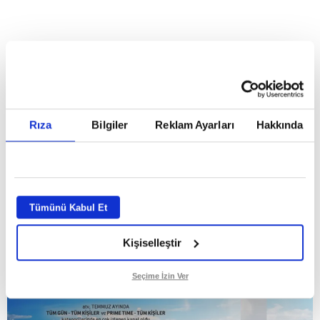
HABERLER
Temmuz ayının lideri atv
Temmuz ayının lideri atv
Rıza
Bilgiler
Reklam Ayarları
Hakkında
GİRİŞ TARİHİ:
01.08.2026 10:40
GÜNCELLEME TARİHİ:
02.08.2026 09:59
ABONE OL
Tümünü Kabul Et
Kişiselleştir
Seçime İzin Ver