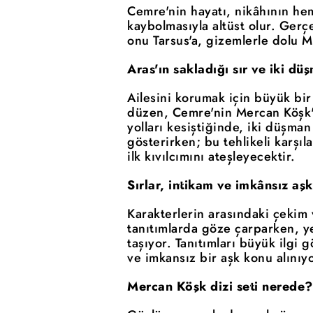
Cemre'nin hayatı, nikâhının he
kaybolmasıyla altüst olur. Ger
onu Tarsus'a, gizemlerle dolu M
Aras'ın sakladığı sır ve iki d
Ailesini korumak için büyük bir
düzen, Cemre'nin Mercan Köşk'e 
yolları kesiştiğinde, iki düşma
gösterirken; bu tehlikeli karşı
ilk kıvılcımını ateşleyecektir.
Sırlar, intikam ve imkânsız aşk
Karakterlerin arasındaki çekim 
tanıtımlarda göze çarparken, y
taşıyor. Tanıtımları büyük ilgi 
ve imkansız bir aşk konu alınıyo
Mercan Köşk dizi seti nerede?