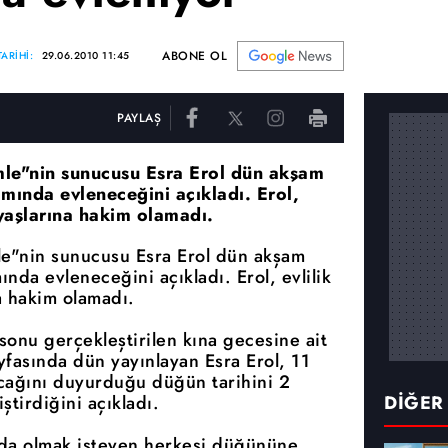
ABONE OL
ARİHİ:
29.06.2010 11:45
PAYLAŞ
mle"nin sunucusu Esra Erol dün akşam
mında evleneceğini açıkladı. Erol,
zyaşlarına hakim olamadı.
le"nin sunucusu Esra Erol dün akşam
nda evleneceğini açıkladı. Erol, evlilik
a hakim olamadı.
onu gerçekleştirilen kına gecesine ait
yfasında dün yayınlayan Esra Erol, 11
ağını duyurduğu düğün tarihini 2
irdiğini açıkladı.
DİĞER
nda olmak isteyen herkesi düğününe