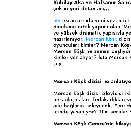
Kubilay Aka ve Hafsanur Sanca
çekim yeri detayları...
atv
ekranlarında yeni sezon için
Sinehane ortak yapımı olan 'Merc
ve yüksek dramatik yapısıyla y
hazırlanıyor.
Mercan Köşk
dizis
oyuncuları kimler? Mercan Köşk 
Mercan Köşk ne zaman başlıyor
kimler yer alıyor? İşte Mercan 
şey...
Mercan Köşk dizisi ne anlatıy
Mercan Köşk dizisi izleyicisi i
hesaplaşmaları, fedakarlıkları 
aile bağlarını izleyecek. Yeni d
içinde yaşanıyor? Tüm sorular E
Mercan Köşk Cemre'nin hikaye