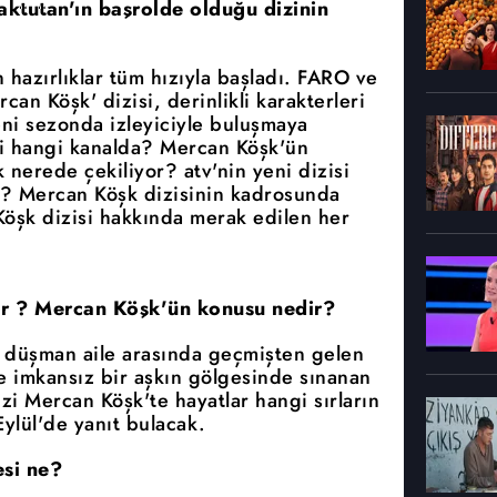
ktutan'ın başrolde olduğu dizinin
 hazırlıklar tüm hızıyla başladı. FARO ve
an Köşk' dizisi, derinlikli karakterleri
eni sezonda izleyiciyle buluşmaya
i hangi kanalda? Mercan Köşk'ün
nerede çekiliyor? atv'nin yeni dizisi
? Mercan Köşk dizisinin kadrosunda
Köşk dizisi hakkında merak edilen her
or ? Mercan Köşk'ün konusu nedir?
ki düşman aile arasında geçmişten gelen
ve imkansız bir aşkın gölgesinde sınanan
izi Mercan Köşk'te hayatlar hangi sırların
ylül'de yanıt bulacak.
si ne?