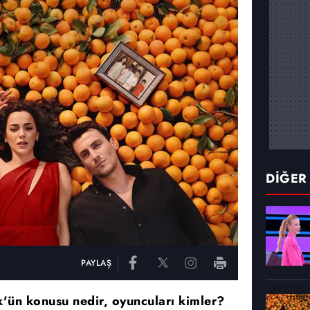
DİĞER
PAYLAŞ
k'ün konusu nedir, oyuncuları kimler?