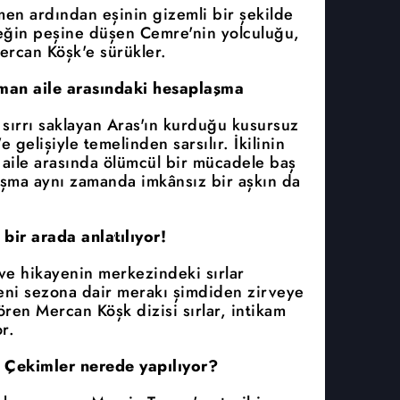
men ardından eşinin gizemli bir şekilde
çeğin peşine düşen Cemre'nin yolculuğu,
ercan Köşk'e sürükler.
üşman aile arasındaki hesaplaşma
 sırrı saklayan Aras'ın kurduğu kusursuz
gelişiyle temelinden sarsılır. İkilinin
n aile arasında ölümcül bir mücadele baş
laşma aynı zamanda imkânsız bir aşkın da
 bir arada anlatılıyor!
ve hikayenin merkezindeki sırlar
eni sezona dair merakı şimdiden zirveye
gören Mercan Köşk dizisi sırlar, intikam
r.
 Çekimler nerede yapılıyor?