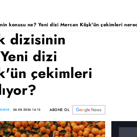
nin konusu ne? Yeni dizi Mercan Köşk'ün çekimleri nered
 dizisinin
Yeni dizi
'ün çekimleri
lıyor?
ABONE OL
ARİHİ:
06.08.2026 14:13