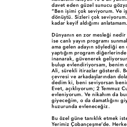
davet eden güzel sunucu gözya
"Ben işimi çok seviyorum. Ve i
dönüştü. Sizleri çok seviyorum.
kadar keyif aldığımı anlatamam
Dünyanın en zor mesleği nedir d
ise canlı yayın programı sunm
ama gelen adayın söylediği en u
yaptığım program diğerlerinden
inanarak, güvenerek geliyorsu
bulup evlendiriyorsam, benim 
Ali, sürekli itirazlar gösterdi
çevresi ve arkadaşlarından do
dedim ki, beni seviyorsan beni
Evet, açıklıyorum; 2 Temmuz C
evleniyorum. Ve nikahım da bur
giyeceğim, o da damatlığını gi
huzurunda evleneceğiz.
Bu özel güne tanıklık etmek is
Yerimiz Çobançeşme'de. Herkes 