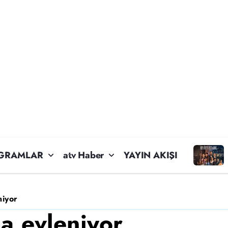
GRAMLAR
atv Haber
YAYIN AKIŞI
niyor
a evleniyor