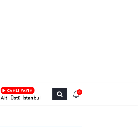
CANLI YAYIN
3
Altı Üstü İstanbul