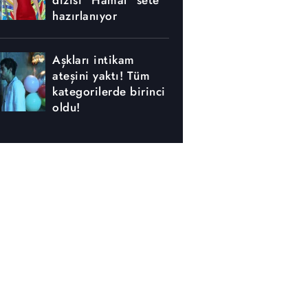
dizisi "Hamal" sete
hazırlanıyor
Aşkları intikam
ateşini yaktı! Tüm
kategorilerde birinci
oldu!