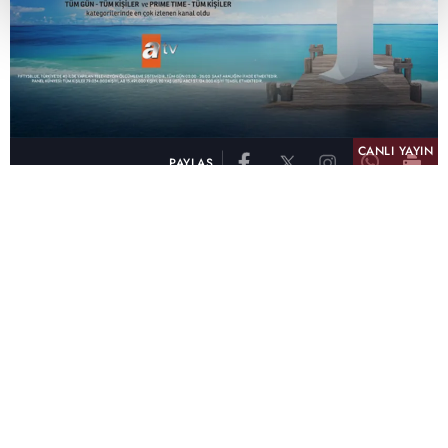
CANLI YAYIN
PAYLAŞ
atv, Türkiye'nin en çok izlenen televizyon kanalı
olma unvanını son 10 yıldır elinde tutmaya
devam ediyor. Fifty5 Blue Temmuz 2026
verilerine göre atv, Tüm Gün – Tüm Kişiler ve
Prime Time – Tüm Kişiler kategorilerinde ayı
birinci sırada tamamlayarak zirvedeki yerini
korudu.
32 yıldır televizyon dünyasına kazandırdığı
unutulmaz yapımlar, reyting rekorları kıran
dizileri, ilgiyle takip edilen programları ve
yayıncılıkta öncü projeleriyle Türk televizyon