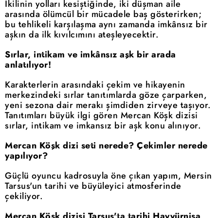
İkilinin yolları kesiştiğinde, iki düşman aile
arasında ölümcül bir mücadele baş gösterirken;
bu tehlikeli karşılaşma aynı zamanda imkânsız bir
aşkın da ilk kıvılcımını ateşleyecektir.
Sırlar, intikam ve imkânsız aşk bir arada
anlatılıyor!
Karakterlerin arasındaki çekim ve hikayenin
merkezindeki sırlar tanıtımlarda göze çarparken,
yeni sezona dair merakı şimdiden zirveye taşıyor.
Tanıtımları büyük ilgi gören Mercan Köşk dizisi
sırlar, intikam ve imkansız bir aşk konu alınıyor.
Mercan Köşk dizi seti nerede? Çekimler nerede
yapılıyor?
Güçlü oyuncu kadrosuyla öne çıkan yapım, Mersin
Tarsus'un tarihi ve büyüleyici atmosferinde
çekiliyor.
Mercan Köşk dizisi Tarsus'ta tarihi Hayyürnisa