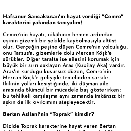
Hafsanur Sancaktutan'ın hayat verdiği "Cemre"
karakterini yakından tanıyalım!
Cemre'nin hayatı, nikâhının hemen ardından
eşinin gizemli bir şekilde kaybolmasıyla altüst
olur. Gerçeğin peşine düşen Cemre'nin yolculuğu,
onu Tarsus'a, gizemlerle dolu Mercan Köşk'e
sürükler. Diğer tarafta ise ailesini korumak için
büyük bir sırrı saklayan Aras (Kubilay Aka) vardır.
Aras'ın kurduğu kusursuz düzen, Cemre'nin
Mercan Köşk'e gelişiyle temelinden sarsılır.
İkilinin yolları kesiştiğinde, iki düşman aile
arasında ölümcül bir mücadele baş gösterirken;
bu tehlikeli karşılaşma aynı zamanda imkânsız bir
aşkın da ilk kıvılcımını ateşleyecektir.
Bertan Asllani'nin "Toprak" kimdir?
Dizide Toprak karakterine hayat veren Bertan