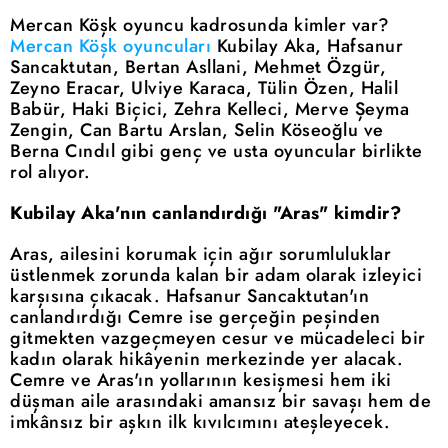
Mercan Köşk oyuncu kadrosunda kimler var?
Mercan Köşk oyuncuları
Kubilay Aka, Hafsanur
Sancaktutan, Bertan Asllani, Mehmet Özgür,
Zeyno Eracar, Ulviye Karaca, Tülin Özen, Halil
Babür, Haki Biçici, Zehra Kelleci, Merve Şeyma
Zengin, Can Bartu Arslan, Selin Köseoğlu ve
Berna Cındıl gibi genç ve usta oyuncular birlikte
rol alıyor.
Kubilay Aka'nın canlandırdığı "Aras" kimdir?
Aras, ailesini korumak için ağır sorumluluklar
üstlenmek zorunda kalan bir adam olarak izleyici
karşısına çıkacak. Hafsanur Sancaktutan'ın
canlandırdığı Cemre ise gerçeğin peşinden
gitmekten vazgeçmeyen cesur ve mücadeleci bir
kadın olarak hikâyenin merkezinde yer alacak.
Cemre ve Aras'ın yollarının kesişmesi hem iki
düşman aile arasındaki amansız bir savaşı hem de
imkânsız bir aşkın ilk kıvılcımını ateşleyecek.