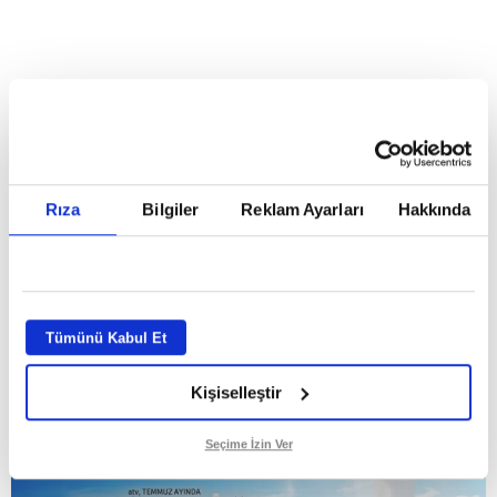
Reddet
HABERLER
Temmuz ayının lideri atv
Temmuz ayının lideri atv
Rıza
Bilgiler
Reklam Ayarları
Hakkında
GİRİŞ TARİHİ:
01.08.2026 10:40
GÜNCELLEME TARİHİ:
02.08.2026 09:59
ABONE OL
Tümünü Kabul Et
Kişiselleştir
Seçime İzin Ver