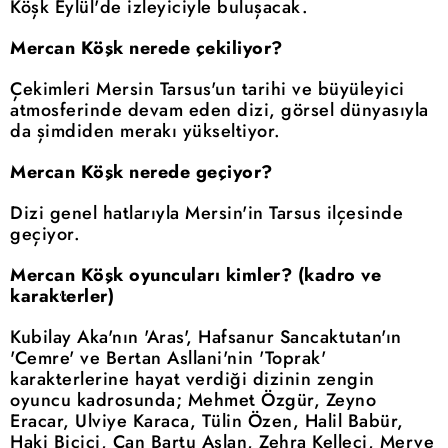
Köşk Eylül'de izleyiciyle buluşacak.
Mercan Köşk nerede çekiliyor?
Çekimleri Mersin Tarsus'un tarihi ve büyüleyici
atmosferinde devam eden dizi, görsel dünyasıyla
da şimdiden merakı yükseltiyor.
Mercan Köşk nerede geçiyor?
Dizi genel hatlarıyla Mersin'in Tarsus ilçesinde
geçiyor.
Mercan Köşk oyuncuları kimler? (kadro ve
karakterler)
Kubilay Aka'nın 'Aras', Hafsanur Sancaktutan'ın
'Cemre' ve Bertan Asllani'nin 'Toprak'
karakterlerine hayat verdiği dizinin zengin
oyuncu kadrosunda; Mehmet Özgür, Zeyno
Eracar, Ulviye Karaca, Tülin Özen, Halil Babür,
Haki Biçici, Can Bartu Aslan, Zehra Kelleci, Merve