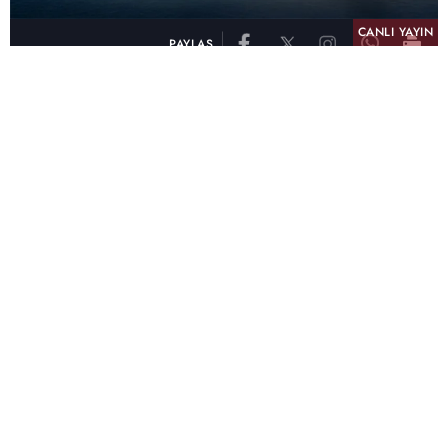
CANLI YAYIN
PAYLAŞ
atv, Türkiye'nin en çok izlenen televizyon kanalı
olma unvanını son 10 yıldır elinde tutmaya
devam ediyor. Fifty5 Blue Temmuz 2026
verilerine göre atv, Tüm Gün – Tüm Kişiler ve
Prime Time – Tüm Kişiler kategorilerinde ayı
birinci sırada tamamlayarak zirvedeki yerini
korudu.
32 yıldır televizyon dünyasına kazandırdığı
unutulmaz yapımlar, reyting rekorları kıran
dizileri, ilgiyle takip edilen programları ve
yayıncılıkta öncü projeleriyle Türk televizyon
tarihine damga vuran atv, başarısını Temmuz
ayında da sürdürdü.
Yaz akşamlarının vazgeçilmezi atv oldu!