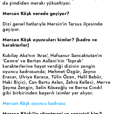
da şimdiden merakı yükseltiyor.
Mercan Köşk nerede geçiyor?
Dizi genel hatlarıyla Mersin'in Tarsus ilçesinde
geçiyor.
Mercan Köşk oyuncuları kimler? (kadro ve
karakterler)
Kubilay Aka'nın 'Aras', Hafsanur Sancaktutan'ın
'Cemre' ve Bertan Asllani'nin 'Toprak'
karakterlerine hayat verdiği dizinin zengin
oyuncu kadrosunda; Mehmet Özgür, Zeyno
Eracar, Ulviye Karaca, Tülin Özen, Halil Babür,
Haki Biçici, Can Bartu Aslan, Zehra Kelleci, Merve
Şeyma Zengin, Selin Köseoğlu ve Berna Cındıl
gibi birbirinden başarılı isimler yer alıyor.
Mercan Köşk oyuncu kadrosu
Mercan Köşk'ün yönetmeni ve senaristi kim?