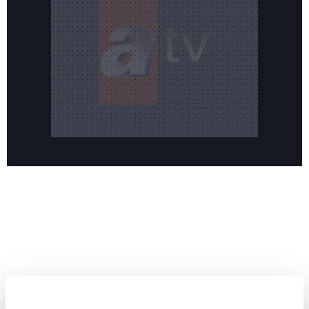
Reddet
HABERLER
Temmuz ayının lideri atv