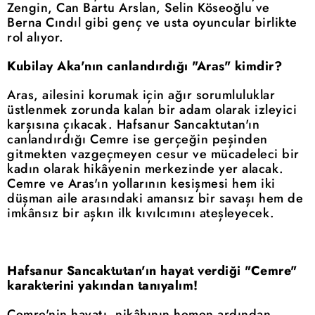
Zengin, Can Bartu Arslan, Selin Köseoğlu ve
Berna Cındıl gibi genç ve usta oyuncular birlikte
rol alıyor.
Kubilay Aka'nın canlandırdığı "Aras" kimdir?
Aras, ailesini korumak için ağır sorumluluklar
üstlenmek zorunda kalan bir adam olarak izleyici
karşısına çıkacak. Hafsanur Sancaktutan'ın
canlandırdığı Cemre ise gerçeğin peşinden
gitmekten vazgeçmeyen cesur ve mücadeleci bir
kadın olarak hikâyenin merkezinde yer alacak.
Cemre ve Aras'ın yollarının kesişmesi hem iki
düşman aile arasındaki amansız bir savaşı hem de
imkânsız bir aşkın ilk kıvılcımını ateşleyecek.
Hafsanur Sancaktutan'ın hayat verdiği "Cemre"
karakterini yakından tanıyalım!
Cemre'nin hayatı, nikâhının hemen ardından