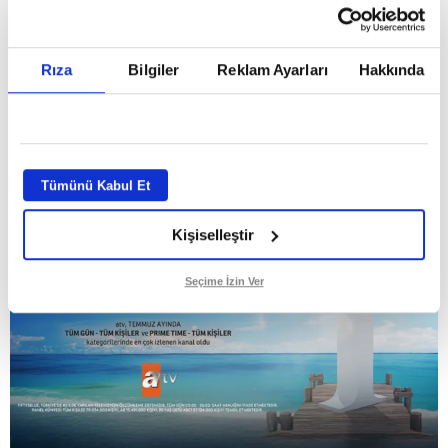
Temmuz ayının lideri atv
Rıza
Bilgiler
Reklam Ayarları
Hakkında
GİRİŞ TARİHİ:
01.08.2026 10:40
GÜNCELLEME TARİHİ:
02.08.2026 09:59
ABONE OL
Tümünü Kabul Et
Kişiselleştir
Seçime İzin Ver