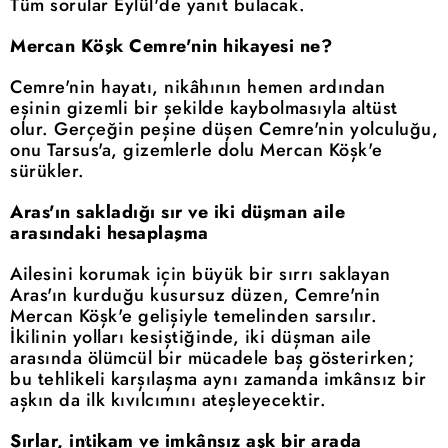
Tüm sorular Eylül'de yanıt bulacak.
Mercan Köşk Cemre'nin hikayesi ne?
Cemre'nin hayatı, nikâhının hemen ardından
eşinin gizemli bir şekilde kaybolmasıyla altüst
olur. Gerçeğin peşine düşen Cemre'nin yolculuğu,
onu Tarsus'a, gizemlerle dolu Mercan Köşk'e
sürükler.
Aras'ın sakladığı sır ve iki düşman aile
arasındaki hesaplaşma
Ailesini korumak için büyük bir sırrı saklayan
Aras'ın kurduğu kusursuz düzen, Cemre'nin
Mercan Köşk'e gelişiyle temelinden sarsılır.
İkilinin yolları kesiştiğinde, iki düşman aile
arasında ölümcül bir mücadele baş gösterirken;
bu tehlikeli karşılaşma aynı zamanda imkânsız bir
aşkın da ilk kıvılcımını ateşleyecektir.
Sırlar, intikam ve imkânsız aşk bir arada