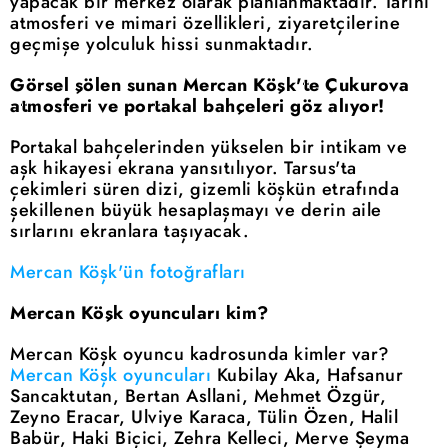
yapacak bir merkez olarak planlanmaktadır. Tarihi
atmosferi ve mimari özellikleri, ziyaretçilerine
geçmişe yolculuk hissi sunmaktadır.
Görsel şölen sunan Mercan Köşk'te Çukurova
atmosferi ve portakal bahçeleri göz alıyor!
Portakal bahçelerinden yükselen bir intikam ve
aşk hikayesi ekrana yansıtılıyor. Tarsus'ta
çekimleri süren dizi, gizemli köşkün etrafında
şekillenen büyük hesaplaşmayı ve derin aile
sırlarını ekranlara taşıyacak.
Mercan Köşk'ün fotoğrafları
Mercan Köşk oyuncuları kim?
Mercan Köşk oyuncu kadrosunda kimler var?
Mercan Köşk oyuncuları
Kubilay Aka, Hafsanur
Sancaktutan, Bertan Asllani, Mehmet Özgür,
Zeyno Eracar, Ulviye Karaca, Tülin Özen, Halil
Babür, Haki Biçici, Zehra Kelleci, Merve Şeyma