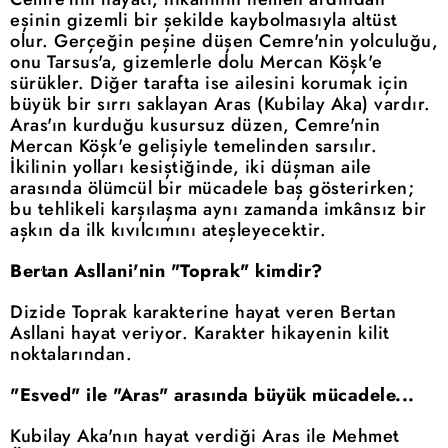
eşinin gizemli bir şekilde kaybolmasıyla altüst
olur. Gerçeğin peşine düşen Cemre'nin yolculuğu,
onu Tarsus'a, gizemlerle dolu Mercan Köşk'e
sürükler. Diğer tarafta ise ailesini korumak için
büyük bir sırrı saklayan Aras (Kubilay Aka) vardır.
Aras'ın kurduğu kusursuz düzen, Cemre'nin
Mercan Köşk'e gelişiyle temelinden sarsılır.
İkilinin yolları kesiştiğinde, iki düşman aile
arasında ölümcül bir mücadele baş gösterirken;
bu tehlikeli karşılaşma aynı zamanda imkânsız bir
aşkın da ilk kıvılcımını ateşleyecektir.
Bertan Asllani'nin "Toprak" kimdir?
Dizide Toprak karakterine hayat veren Bertan
Asllani hayat veriyor. Karakter hikayenin kilit
noktalarından.
"Esved" ile "Aras" arasında büyük mücadele...
Kubilay Aka'nın hayat verdiği Aras ile Mehmet