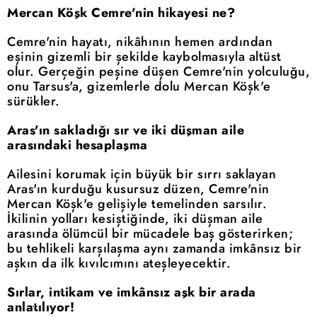
Mercan Köşk Cemre'nin hikayesi ne?
Cemre'nin hayatı, nikâhının hemen ardından
eşinin gizemli bir şekilde kaybolmasıyla altüst
olur. Gerçeğin peşine düşen Cemre'nin yolculuğu,
onu Tarsus'a, gizemlerle dolu Mercan Köşk'e
sürükler.
Aras'ın sakladığı sır ve iki düşman aile
arasındaki hesaplaşma
Ailesini korumak için büyük bir sırrı saklayan
Aras'ın kurduğu kusursuz düzen, Cemre'nin
Mercan Köşk'e gelişiyle temelinden sarsılır.
İkilinin yolları kesiştiğinde, iki düşman aile
arasında ölümcül bir mücadele baş gösterirken;
bu tehlikeli karşılaşma aynı zamanda imkânsız bir
aşkın da ilk kıvılcımını ateşleyecektir.
Sırlar, intikam ve imkânsız aşk bir arada
anlatılıyor!