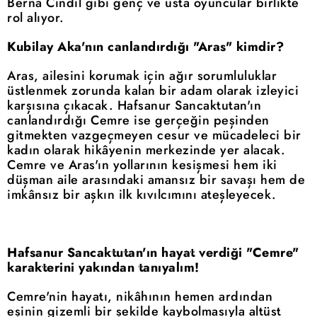
Berna Cındıl gibi genç ve usta oyuncular birlikte
rol alıyor.
Kubilay Aka'nın canlandırdığı "Aras" kimdir?
Aras, ailesini korumak için ağır sorumluluklar
üstlenmek zorunda kalan bir adam olarak izleyici
karşısına çıkacak. Hafsanur Sancaktutan'ın
canlandırdığı Cemre ise gerçeğin peşinden
gitmekten vazgeçmeyen cesur ve mücadeleci bir
kadın olarak hikâyenin merkezinde yer alacak.
Cemre ve Aras'ın yollarının kesişmesi hem iki
düşman aile arasındaki amansız bir savaşı hem de
imkânsız bir aşkın ilk kıvılcımını ateşleyecek.
Hafsanur Sancaktutan'ın hayat verdiği "Cemre"
karakterini yakından tanıyalım!
Cemre'nin hayatı, nikâhının hemen ardından
eşinin gizemli bir şekilde kaybolmasıyla altüst