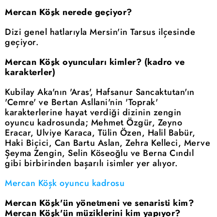
Mercan Köşk nerede geçiyor?
Dizi genel hatlarıyla Mersin'in Tarsus ilçesinde
geçiyor.
Mercan Köşk oyuncuları kimler? (kadro ve
karakterler)
Kubilay Aka'nın 'Aras', Hafsanur Sancaktutan'ın
'Cemre' ve Bertan Asllani'nin 'Toprak'
karakterlerine hayat verdiği dizinin zengin
oyuncu kadrosunda; Mehmet Özgür, Zeyno
Eracar, Ulviye Karaca, Tülin Özen, Halil Babür,
Haki Biçici, Can Bartu Aslan, Zehra Kelleci, Merve
Şeyma Zengin, Selin Köseoğlu ve Berna Cındıl
gibi birbirinden başarılı isimler yer alıyor.
Mercan Köşk oyuncu kadrosu
Mercan Köşk'ün yönetmeni ve senaristi kim?
Mercan Köşk'ün müziklerini kim yapıyor?