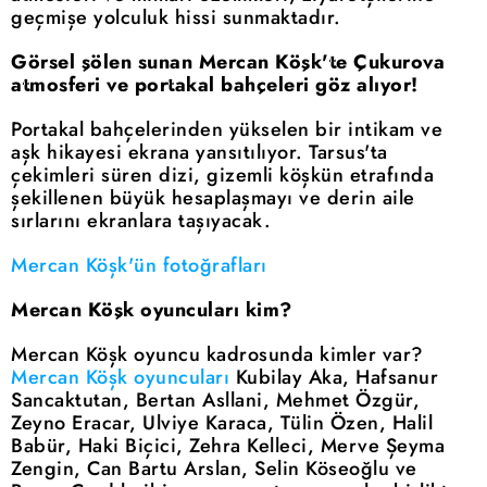
geçmişe yolculuk hissi sunmaktadır.
Görsel şölen sunan Mercan Köşk'te Çukurova
atmosferi ve portakal bahçeleri göz alıyor!
Portakal bahçelerinden yükselen bir intikam ve
aşk hikayesi ekrana yansıtılıyor. Tarsus'ta
çekimleri süren dizi, gizemli köşkün etrafında
şekillenen büyük hesaplaşmayı ve derin aile
sırlarını ekranlara taşıyacak.
Mercan Köşk'ün fotoğrafları
Mercan Köşk oyuncuları kim?
Mercan Köşk oyuncu kadrosunda kimler var?
Mercan Köşk oyuncuları
Kubilay Aka, Hafsanur
Sancaktutan, Bertan Asllani, Mehmet Özgür,
Zeyno Eracar, Ulviye Karaca, Tülin Özen, Halil
Babür, Haki Biçici, Zehra Kelleci, Merve Şeyma
Zengin, Can Bartu Arslan, Selin Köseoğlu ve