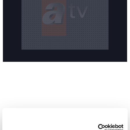
Reddet
HABERLER
Temmuz ayının lideri atv