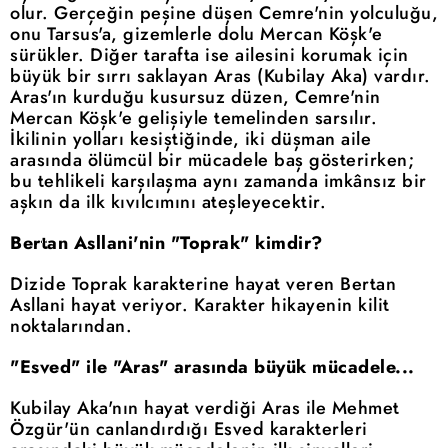
olur. Gerçeğin peşine düşen Cemre'nin yolculuğu,
onu Tarsus'a, gizemlerle dolu Mercan Köşk'e
sürükler. Diğer tarafta ise ailesini korumak için
büyük bir sırrı saklayan Aras (Kubilay Aka) vardır.
Aras'ın kurduğu kusursuz düzen, Cemre'nin
Mercan Köşk'e gelişiyle temelinden sarsılır.
İkilinin yolları kesiştiğinde, iki düşman aile
arasında ölümcül bir mücadele baş gösterirken;
bu tehlikeli karşılaşma aynı zamanda imkânsız bir
aşkın da ilk kıvılcımını ateşleyecektir.
Bertan Asllani'nin "Toprak" kimdir?
Dizide Toprak karakterine hayat veren Bertan
Asllani hayat veriyor. Karakter hikayenin kilit
noktalarından.
"Esved" ile "Aras" arasında büyük mücadele...
Kubilay Aka'nın hayat verdiği Aras ile Mehmet
Özgür'ün canlandırdığı Esved karakterleri