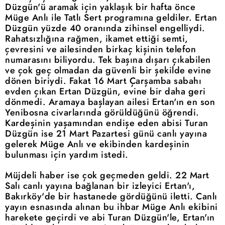
Düzgün'ü aramak için yaklaşık bir hafta önce
Müge Anlı ile Tatlı Sert programına geldiler. Ertan
Düzgün yüzde 40 oranında zihinsel engelliydi.
Rahatsızlığına rağmen, ikamet ettiği semti,
çevresini ve ailesinden birkaç kişinin telefon
numarasını biliyordu. Tek başına dışarı çıkabilen
ve çok geç olmadan da güvenli bir şekilde evine
dönen biriydi. Fakat 16 Mart Çarşamba sabahı
evden çıkan Ertan Düzgün, evine bir daha geri
dönmedi. Aramaya başlayan ailesi Ertan'ın en son
Yenibosna civarlarında görüldüğünü öğrendi.
Kardeşinin yaşamından endişe eden abisi Turan
Düzgün ise 21 Mart Pazartesi günü canlı yayına
gelerek Müge Anlı ve ekibinden kardeşinin
bulunması için yardım istedi.
Müjdeli haber ise çok geçmeden geldi. 22 Mart
Salı canlı yayına bağlanan bir izleyici Ertan'ı,
Bakırköy'de bir hastanede gördüğünü iletti. Canlı
yayın esnasında alınan bu ihbar Müge Anlı ekibini
harekete geçirdi ve abi Turan Düzgün'le, Ertan'ın