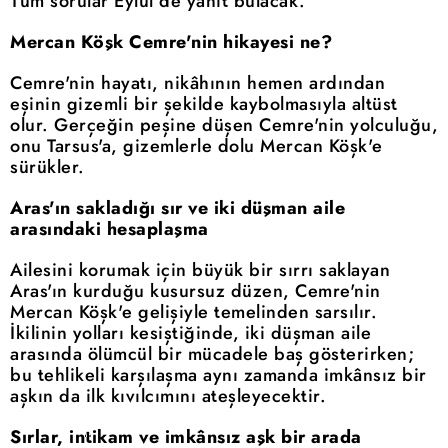
Tüm sorular Eylül'de yanıt bulacak.
Mercan Köşk Cemre'nin hikayesi ne?
Cemre'nin hayatı, nikâhının hemen ardından
eşinin gizemli bir şekilde kaybolmasıyla altüst
olur. Gerçeğin peşine düşen Cemre'nin yolculuğu,
onu Tarsus'a, gizemlerle dolu Mercan Köşk'e
sürükler.
Aras'ın sakladığı sır ve iki düşman aile
arasındaki hesaplaşma
Ailesini korumak için büyük bir sırrı saklayan
Aras'ın kurduğu kusursuz düzen, Cemre'nin
Mercan Köşk'e gelişiyle temelinden sarsılır.
İkilinin yolları kesiştiğinde, iki düşman aile
arasında ölümcül bir mücadele baş gösterirken;
bu tehlikeli karşılaşma aynı zamanda imkânsız bir
aşkın da ilk kıvılcımını ateşleyecektir.
Sırlar, intikam ve imkânsız aşk bir arada