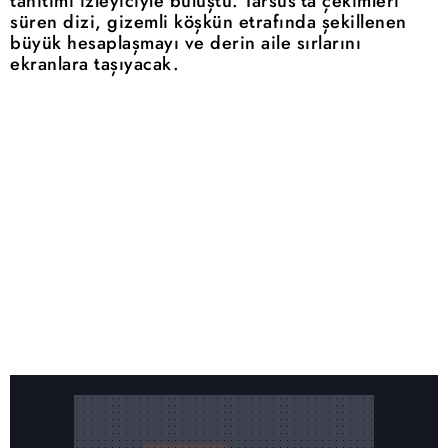
tanıtımı izleyiciyle buluştu. Tarsus'ta çekimleri
süren dizi, gizemli köşkün etrafında şekillenen
büyük hesaplaşmayı ve derin aile sırlarını
ekranlara taşıyacak.