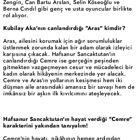
Zengin, Can Bartu Arslan, Selin Köseoğlu ve
Berna Cındıl gibi genç ve usta oyuncular birlikte
rol alıyor.
Kubilay Aka'nın canlandırdığı "Aras" kimdir?
Aras, ailesini korumak için ağır sorumluluklar
üstlenmek zorunda kalan bir adam olarak izleyici
karşısına çıkacak. Hafsanur Sancaktutan'ın
canlandırdığı Cemre ise gerçeğin peşinden
gitmekten vazgeçmeyen cesur ve mücadeleci bir
kadın olarak hikâyenin merkezinde yer alacak.
Cemre ve Aras'ın yollarının kesişmesi hem iki
düşman aile arasındaki amansız bir savaşı hem de
imkânsız bir aşkın ilk kıvılcımını ateşleyecek.
Hafsanur Sancaktutan'ın hayat verdiği "Cemre"
karakterini yakından tanıyalım!
Cemre'nin hayatı, nikâhının hemen ardından