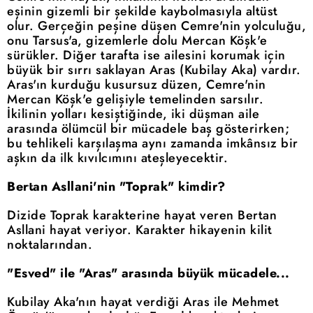
eşinin gizemli bir şekilde kaybolmasıyla altüst
olur. Gerçeğin peşine düşen Cemre'nin yolculuğu,
onu Tarsus'a, gizemlerle dolu Mercan Köşk'e
sürükler. Diğer tarafta ise ailesini korumak için
büyük bir sırrı saklayan Aras (Kubilay Aka) vardır.
Aras'ın kurduğu kusursuz düzen, Cemre'nin
Mercan Köşk'e gelişiyle temelinden sarsılır.
İkilinin yolları kesiştiğinde, iki düşman aile
arasında ölümcül bir mücadele baş gösterirken;
bu tehlikeli karşılaşma aynı zamanda imkânsız bir
aşkın da ilk kıvılcımını ateşleyecektir.
Bertan Asllani'nin "Toprak" kimdir?
Dizide Toprak karakterine hayat veren Bertan
Asllani hayat veriyor. Karakter hikayenin kilit
noktalarından.
"Esved" ile "Aras" arasında büyük mücadele...
Kubilay Aka'nın hayat verdiği Aras ile Mehmet