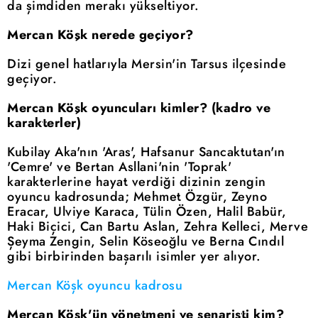
da şimdiden merakı yükseltiyor.
Mercan Köşk nerede geçiyor?
Dizi genel hatlarıyla Mersin'in Tarsus ilçesinde
geçiyor.
Mercan Köşk oyuncuları kimler? (kadro ve
karakterler)
Kubilay Aka'nın 'Aras', Hafsanur Sancaktutan'ın
'Cemre' ve Bertan Asllani'nin 'Toprak'
karakterlerine hayat verdiği dizinin zengin
oyuncu kadrosunda; Mehmet Özgür, Zeyno
Eracar, Ulviye Karaca, Tülin Özen, Halil Babür,
Haki Biçici, Can Bartu Aslan, Zehra Kelleci, Merve
Şeyma Zengin, Selin Köseoğlu ve Berna Cındıl
gibi birbirinden başarılı isimler yer alıyor.
Mercan Köşk oyuncu kadrosu
Mercan Köşk'ün yönetmeni ve senaristi kim?