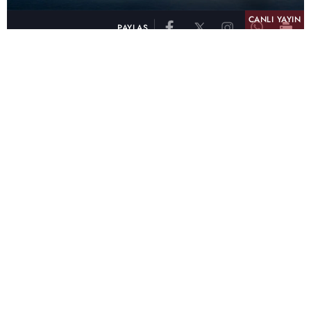
CANLI YAYIN
PAYLAŞ
atv, Türkiye'nin en çok izlenen televizyon kanalı
olma unvanını son 10 yıldır elinde tutmaya
devam ediyor. Fifty5 Blue Temmuz 2026
verilerine göre atv, Tüm Gün – Tüm Kişiler ve
Prime Time – Tüm Kişiler kategorilerinde ayı
birinci sırada tamamlayarak zirvedeki yerini
korudu.
32 yıldır televizyon dünyasına kazandırdığı
unutulmaz yapımlar, reyting rekorları kıran
dizileri, ilgiyle takip edilen programları ve
yayıncılıkta öncü projeleriyle Türk televizyon
tarihine damga vuran atv, başarısını Temmuz
ayında da sürdürdü.
Yaz akşamlarının vazgeçilmezi atv oldu!