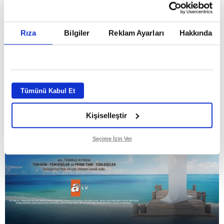
Temmuz ayının lideri atv
Rıza
Bilgiler
Reklam Ayarları
Hakkında
GİRİŞ TARİHİ:
01.08.2026 10:40
GÜNCELLEME TARİHİ:
02.08.2026 09:59
ABONE OL
Tümünü Kabul Et
Kişiselleştir
Seçime İzin Ver