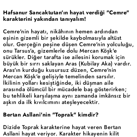
Hafsanur Sancaktutan'ın hayat verdiği "Cemre"
karakterini yakından tanıyalım!
Cemre'nin hayatı, nikâhının hemen ardından
eşinin gizemli bir şekilde kaybolmasıyla altüst
olur. Gerçeğin peşine düşen Cemre'nin yolculuğu,
onu Tarsus'a, gizemlerle dolu Mercan Köşk'e
sürükler. Diğer tarafta ise ailesini korumak için
büyük bir sırrı saklayan Aras (Kubilay Aka) vardır.
Aras'ın kurduğu kusursuz düzen, Cemre'nin
Mercan Köşk'e gelişiyle temelinden sarsılır.
İkilinin yolları kesiştiğinde, iki düşman aile
arasında ölümcül bir mücadele baş gösterirken;
bu tehlikeli karşılaşma aynı zamanda imkânsız bir
aşkın da ilk kıvılcımını ateşleyecektir.
Bertan Asllani'nin "Toprak" kimdir?
Dizide Toprak karakterine hayat veren Bertan
Asllani hayat veriyor. Karakter hikayenin kilit