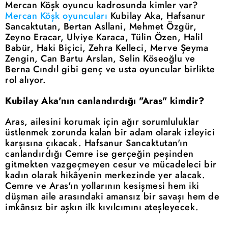
Mercan Köşk oyuncu kadrosunda kimler var?
Mercan Köşk oyuncuları
Kubilay Aka, Hafsanur
Sancaktutan, Bertan Asllani, Mehmet Özgür,
Zeyno Eracar, Ulviye Karaca, Tülin Özen, Halil
Babür, Haki Biçici, Zehra Kelleci, Merve Şeyma
Zengin, Can Bartu Arslan, Selin Köseoğlu ve
Berna Cındıl gibi genç ve usta oyuncular birlikte
rol alıyor.
Kubilay Aka'nın canlandırdığı "Aras" kimdir?
Aras, ailesini korumak için ağır sorumluluklar
üstlenmek zorunda kalan bir adam olarak izleyici
karşısına çıkacak. Hafsanur Sancaktutan'ın
canlandırdığı Cemre ise gerçeğin peşinden
gitmekten vazgeçmeyen cesur ve mücadeleci bir
kadın olarak hikâyenin merkezinde yer alacak.
Cemre ve Aras'ın yollarının kesişmesi hem iki
düşman aile arasındaki amansız bir savaşı hem de
imkânsız bir aşkın ilk kıvılcımını ateşleyecek.