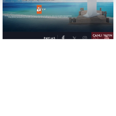
CANLI YAYIN
PAYLAŞ
atv, Türkiye'nin en çok izlenen televizyon kanalı
olma unvanını son 10 yıldır elinde tutmaya
devam ediyor. Fifty5 Blue Temmuz 2026
verilerine göre atv, Tüm Gün – Tüm Kişiler ve
Prime Time – Tüm Kişiler kategorilerinde ayı
birinci sırada tamamlayarak zirvedeki yerini
korudu.
32 yıldır televizyon dünyasına kazandırdığı
unutulmaz yapımlar, reyting rekorları kıran
dizileri, ilgiyle takip edilen programları ve
yayıncılıkta öncü projeleriyle Türk televizyon