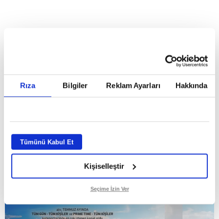
HABERLER
Temmuz ayının lideri atv
Temmuz ayının lideri atv
Rıza
Bilgiler
Reklam Ayarları
Hakkında
GİRİŞ TARİHİ:
01.08.2026 10:40
GÜNCELLEME TARİHİ:
02.08.2026 09:59
ABONE OL
Tümünü Kabul Et
Kişiselleştir
Seçime İzin Ver