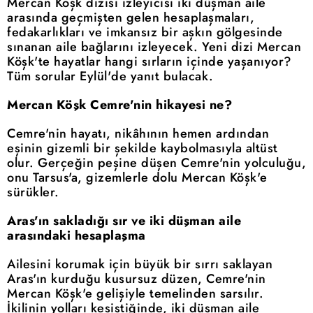
Mercan Köşk dizisi izleyicisi iki düşman aile
arasında geçmişten gelen hesaplaşmaları,
fedakarlıkları ve imkansız bir aşkın gölgesinde
sınanan aile bağlarını izleyecek. Yeni dizi Mercan
Köşk'te hayatlar hangi sırların içinde yaşanıyor?
Tüm sorular Eylül'de yanıt bulacak.
Mercan Köşk Cemre'nin hikayesi ne?
Cemre'nin hayatı, nikâhının hemen ardından
eşinin gizemli bir şekilde kaybolmasıyla altüst
olur. Gerçeğin peşine düşen Cemre'nin yolculuğu,
onu Tarsus'a, gizemlerle dolu Mercan Köşk'e
sürükler.
Aras'ın sakladığı sır ve iki düşman aile
arasındaki hesaplaşma
Ailesini korumak için büyük bir sırrı saklayan
Aras'ın kurduğu kusursuz düzen, Cemre'nin
Mercan Köşk'e gelişiyle temelinden sarsılır.
İkilinin yolları kesiştiğinde, iki düşman aile