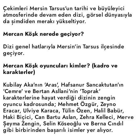
Çekimleri Mersin Tarsus'un tarihi ve büyüleyici
atmosferinde devam eden dizi, görsel dünyasıyla
da şimdiden merakı yükseltiyor.
Mercan Köşk nerede geçiyor?
Dizi genel hatlarıyla Mersin'in Tarsus ilçesinde
geçiyor.
Mercan Köşk oyuncuları kimler? (kadro ve
karakterler)
Kubilay Aka'nın 'Aras', Hafsanur Sancaktutan'ın
'Cemre' ve Bertan Asllani'nin 'Toprak'
karakterlerine hayat verdiği dizinin zengin
oyuncu kadrosunda; Mehmet Özgür, Zeyno
Eracar, Ulviye Karaca, Tülin Özen, Halil Babür,
Haki Biçici, Can Bartu Aslan, Zehra Kelleci, Merve
Şeyma Zengin, Selin Köseoğlu ve Berna Cındıl
gibi birbirinden başarılı isimler yer alıyor.