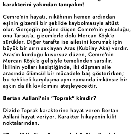
karakterini yakından tanıyalım!
Cemre'nin hayatı, nikâhının hemen ardından
eşinin gizemli bir şekilde kaybolmasıyla altüst
olur. Gerçeğin peşine düşen Cemre'nin yolculuğu,
onu Tarsus'a, gizemlerle dolu Mercan Köşk'e
sürükler. Diğer tarafta ise ailesini korumak için
büyük bir sırrı saklayan Aras (Kubilay Aka) vardır.
Aras'ın kurduğu kusursuz düzen, Cemre'nin
Mercan Köşk'e gelişiyle temelinden sarsılır.
İkilinin yolları kesiştiğinde, iki düşman aile
arasında ölümcül bir mücadele baş gösterirken;
bu tehlikeli karşılaşma aynı zamanda imkânsız bir
aşkın da ilk kıvılcımını ateşleyecektir.
Bertan Asllani'nin "Toprak" kimdir?
Dizide Toprak karakterine hayat veren Bertan
Asllani hayat veriyor. Karakter hikayenin kilit
noktalarından.