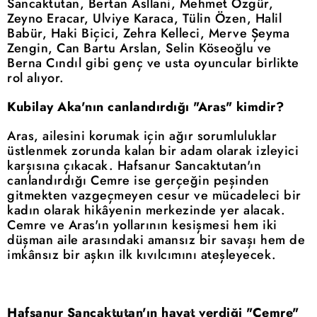
Sancaktutan, Bertan Asllani, Mehmet Özgür,
Zeyno Eracar, Ulviye Karaca, Tülin Özen, Halil
Babür, Haki Biçici, Zehra Kelleci, Merve Şeyma
Zengin, Can Bartu Arslan, Selin Köseoğlu ve
Berna Cındıl gibi genç ve usta oyuncular birlikte
rol alıyor.
Kubilay Aka'nın canlandırdığı "Aras" kimdir?
Aras, ailesini korumak için ağır sorumluluklar
üstlenmek zorunda kalan bir adam olarak izleyici
karşısına çıkacak. Hafsanur Sancaktutan'ın
canlandırdığı Cemre ise gerçeğin peşinden
gitmekten vazgeçmeyen cesur ve mücadeleci bir
kadın olarak hikâyenin merkezinde yer alacak.
Cemre ve Aras'ın yollarının kesişmesi hem iki
düşman aile arasındaki amansız bir savaşı hem de
imkânsız bir aşkın ilk kıvılcımını ateşleyecek.
Hafsanur Sancaktutan'ın hayat verdiği "Cemre"