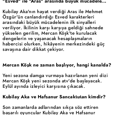
"Esved" ile "Aras" arasında büyük mücadele...
Kubilay Aka'nın hayat verdiği Aras ile Mehmet
Özgür'ün canlandırdığı Esved karakterleri
arasındaki büyük mücadelenin ilk sinyalleri
veriliyor. İkilinin karşı karşıya geldiği sahnede
yükselen gerilim, Mercan Köşk'te kurulacak
dengelerin ve yaşanacak hesaplaşmaların
habercisi olurken, hikâyenin merkezindeki güç
savaşına dair dikkat çekiyor.
Mercan Köşk ne zaman başlıyor, hangi kanalda?
Yeni sezona damga vurmaya hazırlanan yeni dizi
Mercan Köşk yeni sezonda atv'de başlayacak.
Eylül ayında izleyici karşısına çıkacak.
Kubilay Aka ve Hafsanur Sancaktutan kimdir?
Son zamanlarda adlarından sıkça söz ettiren
başarılı oyuncular Kubilay Aka ve Hafsanur