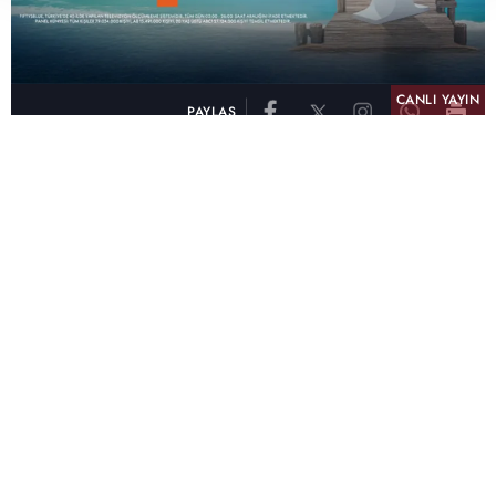
CANLI YAYIN
PAYLAŞ
atv, Türkiye'nin en çok izlenen televizyon kanalı
olma unvanını son 10 yıldır elinde tutmaya
devam ediyor. Fifty5 Blue Temmuz 2026
verilerine göre atv, Tüm Gün – Tüm Kişiler ve
Prime Time – Tüm Kişiler kategorilerinde ayı
birinci sırada tamamlayarak zirvedeki yerini
korudu.
32 yıldır televizyon dünyasına kazandırdığı
unutulmaz yapımlar, reyting rekorları kıran
dizileri, ilgiyle takip edilen programları ve
yayıncılıkta öncü projeleriyle Türk televizyon
tarihine damga vuran atv, başarısını Temmuz
ayında da sürdürdü.