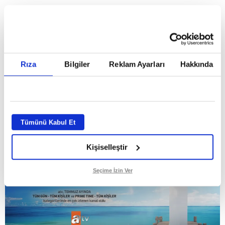
HABERLER
Temmuz ayının lideri atv
Temmuz ayının lideri atv
Rıza
Bilgiler
Reklam Ayarları
Hakkında
GİRİŞ TARİHİ:
01.08.2026 10:40
GÜNCELLEME TARİHİ:
02.08.2026 09:59
ABONE OL
Tümünü Kabul Et
Kişiselleştir
Seçime İzin Ver