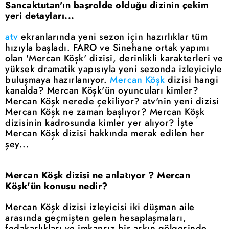
Sancaktutan'ın başrolde olduğu dizinin çekim
yeri detayları...
atv
ekranlarında yeni sezon için hazırlıklar tüm
hızıyla başladı. FARO ve Sinehane ortak yapımı
olan 'Mercan Köşk' dizisi, derinlikli karakterleri ve
yüksek dramatik yapısıyla yeni sezonda izleyiciyle
buluşmaya hazırlanıyor.
Mercan Köşk
dizisi hangi
kanalda? Mercan Köşk'ün oyuncuları kimler?
Mercan Köşk nerede çekiliyor? atv'nin yeni dizisi
Mercan Köşk ne zaman başlıyor? Mercan Köşk
dizisinin kadrosunda kimler yer alıyor? İşte
Mercan Köşk dizisi hakkında merak edilen her
şey...
Mercan Köşk dizisi ne anlatıyor ? Mercan
Köşk'ün konusu nedir?
Mercan Köşk dizisi izleyicisi iki düşman aile
arasında geçmişten gelen hesaplaşmaları,
fedakarlıkları ve imkansız bir aşkın gölgesinde