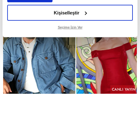
Kişiselleştir
Seçime İzin Ver
CANLI YAYIN
PAYLAŞ
Geçmişin yükü, kefaretin bedeli ve imkânsız bir
aşk aynı hikâyede buluşuyor.
KYN Yapım imzasını taşıyan ve yeni sezonda atv