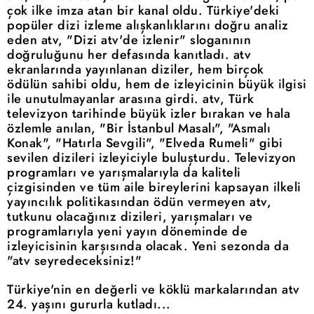
çok ilke imza atan bir kanal oldu. Türkiye'deki
popüler dizi izleme alışkanlıklarını doğru analiz
eden atv, "Dizi atv'de izlenir" sloganının
doğruluğunu her defasında kanıtladı. atv
ekranlarında yayınlanan diziler, hem birçok
ödülün sahibi oldu, hem de izleyicinin büyük ilgisi
ile unutulmayanlar arasına girdi. atv, Türk
televizyon tarihinde büyük izler bırakan ve hala
özlemle anılan, "Bir İstanbul Masalı", "Asmalı
Konak", "Hatırla Sevgili", "Elveda Rumeli" gibi
sevilen dizileri izleyiciyle buluşturdu. Televizyon
programları ve yarışmalarıyla da kaliteli
çizgisinden ve tüm aile bireylerini kapsayan ilkeli
yayıncılık politikasından ödün vermeyen atv,
tutkunu olacağınız dizileri, yarışmaları ve
programlarıyla yeni yayın döneminde de
izleyicisinin karşısında olacak. Yeni sezonda da
"atv seyredeceksiniz!"
Türkiye'nin en değerli ve köklü markalarından atv
24. yaşını gururla kutladı...