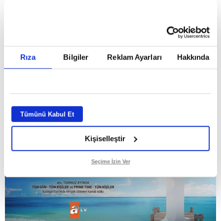
HABERLER
Temmuz ayının lideri atv
Temmuz ayının lideri atv
Rıza
Bilgiler
Reklam Ayarları
Hakkında
GİRİŞ TARİHİ:
01.08.2026 10:40
GÜNCELLEME TARİHİ:
02.08.2026 09:59
ABONE OL
Tümünü Kabul Et
Kişiselleştir
Seçime İzin Ver