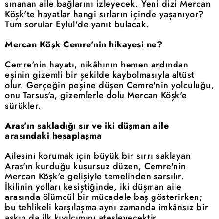
sınanan aile bağlarını izleyecek. Yeni dizi Mercan
Köşk'te hayatlar hangi sırların içinde yaşanıyor?
Tüm sorular Eylül'de yanıt bulacak.
Mercan Köşk Cemre'nin hikayesi ne?
Cemre'nin hayatı, nikâhının hemen ardından
eşinin gizemli bir şekilde kaybolmasıyla altüst
olur. Gerçeğin peşine düşen Cemre'nin yolculuğu,
onu Tarsus'a, gizemlerle dolu Mercan Köşk'e
sürükler.
Aras'ın sakladığı sır ve iki düşman aile
arasındaki hesaplaşma
Ailesini korumak için büyük bir sırrı saklayan
Aras'ın kurduğu kusursuz düzen, Cemre'nin
Mercan Köşk'e gelişiyle temelinden sarsılır.
İkilinin yolları kesiştiğinde, iki düşman aile
arasında ölümcül bir mücadele baş gösterirken;
bu tehlikeli karşılaşma aynı zamanda imkânsız bir
aşkın da ilk kıvılcımını ateşleyecektir.