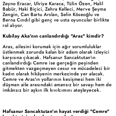
Zeyno Eracar, Ulviye Karaca, Tülin Özen, Halil
Babür, Haki Biçici, Zehra Kelleci, Merve Şeyma
Zengin, Can Bartu Arslan, Selin Köseoğlu ve
Berna Cındıl gibi genç ve usta oyuncular birlikte
rol alıyor.
Kubilay Aka'nın canlandırdığı "Aras" kimdir?
Aras, ailesini korumak için ağır sorumluluklar
üstlenmek zorunda kalan bir adam olarak izleyici
karşısına çıkacak. Hafsanur Sancaktutan'ın
canlandırdığı Cemre ise gerçeğin peşinden
gitmekten vazgeçmeyen cesur ve mücadeleci bir
kadın olarak hikâyenin merkezinde yer alacak.
Cemre ve Aras'ın yollarının kesişmesi hem iki
düşman aile arasındaki amansız bir savaşı hem de
imkânsız bir aşkın ilk kıvılcımını ateşleyecek.
Hafsanur Sancaktutan'ın hayat verdiği "Cemre"