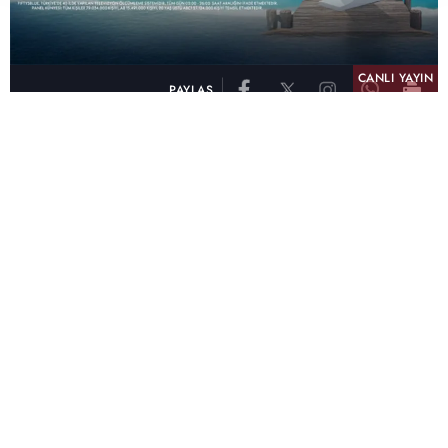
CANLI YAYIN
PAYLAŞ
atv, Türkiye'nin en çok izlenen televizyon kanalı
olma unvanını son 10 yıldır elinde tutmaya
devam ediyor. Fifty5 Blue Temmuz 2026
verilerine göre atv, Tüm Gün – Tüm Kişiler ve
Prime Time – Tüm Kişiler kategorilerinde ayı
birinci sırada tamamlayarak zirvedeki yerini
korudu.
32 yıldır televizyon dünyasına kazandırdığı
unutulmaz yapımlar, reyting rekorları kıran
dizileri, ilgiyle takip edilen programları ve
yayıncılıkta öncü projeleriyle Türk televizyon
tarihine damga vuran atv, başarısını Temmuz
ayında da sürdürdü.