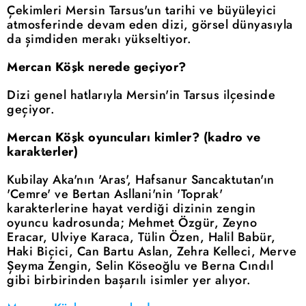
Çekimleri Mersin Tarsus'un tarihi ve büyüleyici
atmosferinde devam eden dizi, görsel dünyasıyla
da şimdiden merakı yükseltiyor.
Mercan Köşk nerede geçiyor?
Dizi genel hatlarıyla Mersin'in Tarsus ilçesinde
geçiyor.
Mercan Köşk oyuncuları kimler? (kadro ve
karakterler)
Kubilay Aka'nın 'Aras', Hafsanur Sancaktutan'ın
'Cemre' ve Bertan Asllani'nin 'Toprak'
karakterlerine hayat verdiği dizinin zengin
oyuncu kadrosunda; Mehmet Özgür, Zeyno
Eracar, Ulviye Karaca, Tülin Özen, Halil Babür,
Haki Biçici, Can Bartu Aslan, Zehra Kelleci, Merve
Şeyma Zengin, Selin Köseoğlu ve Berna Cındıl
gibi birbirinden başarılı isimler yer alıyor.