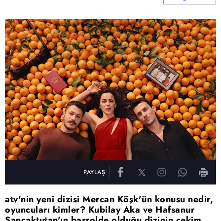
PAYLAŞ
atv'nin yeni dizisi Mercan Köşk'ün konusu nedir,
oyuncuları kimler? Kubilay Aka ve Hafsanur
Sancaktutan'ın başrolde olduğu dizinin çekim