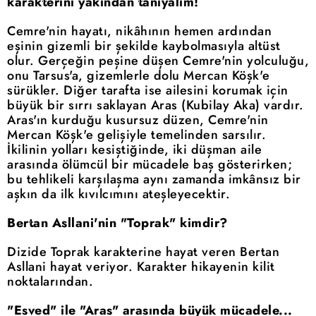
karakterini yakından tanıyalım!
Cemre'nin hayatı, nikâhının hemen ardından
eşinin gizemli bir şekilde kaybolmasıyla altüst
olur. Gerçeğin peşine düşen Cemre'nin yolculuğu,
onu Tarsus'a, gizemlerle dolu Mercan Köşk'e
sürükler. Diğer tarafta ise ailesini korumak için
büyük bir sırrı saklayan Aras (Kubilay Aka) vardır.
Aras'ın kurduğu kusursuz düzen, Cemre'nin
Mercan Köşk'e gelişiyle temelinden sarsılır.
İkilinin yolları kesiştiğinde, iki düşman aile
arasında ölümcül bir mücadele baş gösterirken;
bu tehlikeli karşılaşma aynı zamanda imkânsız bir
aşkın da ilk kıvılcımını ateşleyecektir.
Bertan Asllani'nin "Toprak" kimdir?
Dizide Toprak karakterine hayat veren Bertan
Asllani hayat veriyor. Karakter hikayenin kilit
noktalarından.
"Esved" ile "Aras" arasında büyük mücadele...