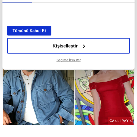
dizisi "Hamal" sete hazırlanıyor
GİRİŞ TARİHİ:
29.07.2026 10:58
ABONE OL
Tümünü Kabul Et
Kişiselleştir
Seçime İzin Ver
CANLI YAYIN
PAYLAŞ