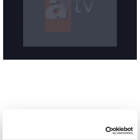
Reddet
Yeni sezonun merakla beklenen dizisi 'Hamal' sete
HABERLER
hazırlanıyor