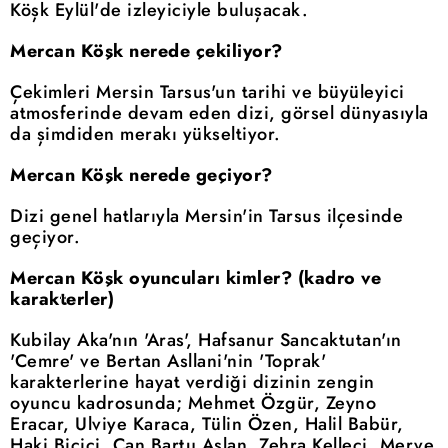
Köşk Eylül'de izleyiciyle buluşacak.
Mercan Köşk nerede çekiliyor?
Çekimleri Mersin Tarsus'un tarihi ve büyüleyici
atmosferinde devam eden dizi, görsel dünyasıyla
da şimdiden merakı yükseltiyor.
Mercan Köşk nerede geçiyor?
Dizi genel hatlarıyla Mersin'in Tarsus ilçesinde
geçiyor.
Mercan Köşk oyuncuları kimler? (kadro ve
karakterler)
Kubilay Aka'nın 'Aras', Hafsanur Sancaktutan'ın
'Cemre' ve Bertan Asllani'nin 'Toprak'
karakterlerine hayat verdiği dizinin zengin
oyuncu kadrosunda; Mehmet Özgür, Zeyno
Eracar, Ulviye Karaca, Tülin Özen, Halil Babür,
Haki Biçici, Can Bartu Aslan, Zehra Kelleci, Merve