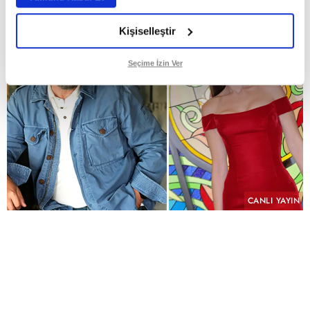
Kişiselleştir
Seçime İzin Ver
CANLI YAYIN
PAYLAŞ
Geçmişin yükü, kefaretin bedeli ve imkânsız bir
aşk aynı hikâyede buluşuyor.