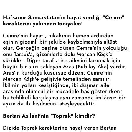
Hafsanur Sancaktutan'ın hayat verdiği "Cemre"
karakterini yakından tanıyalım!
Cemre'nin hayatı, nikâhının hemen ardından
eşinin gizemli bir şekilde kaybolmasıyla altüst
olur. Gerçeğin peşine düşen Cemre'nin yolculuğu,
onu Tarsus'a, gizemlerle dolu Mercan Köşk'e
sürükler. Diğer tarafta ise ailesini korumak için
büyük bir sırrı saklayan Aras (Kubilay Aka) vardır.
Aras'ın kurduğu kusursuz düzen, Cemre'nin
Mercan Köşk'e gelişiyle temelinden sarsılır.
İkilinin yolları kesiştiğinde, iki düşman aile
arasında ölümcül bir mücadele baş gösterirken;
bu tehlikeli karşılaşma aynı zamanda imkânsız bir
aşkın da ilk kıvılcımını ateşleyecektir.
Bertan Asllani'nin "Toprak" kimdir?
Dizide Toprak karakterine hayat veren Bertan