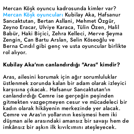
Mercan Köşk oyuncu kadrosunda kimler var?
Mercan Köşk oyuncuları
Kubilay Aka, Hafsanur
Sancaktutan, Bertan Asllani, Mehmet Özgür,
Zeyno Eracar, Ulviye Karaca, Tülin Özen, Halil
Babür, Haki Biçici, Zehra Kelleci, Merve Şeyma
Zengin, Can Bartu Arslan, Selin Köseoğlu ve
Berna Cındıl gibi genç ve usta oyuncular birlikte
rol alıyor.
Kubilay Aka'nın canlandırdığı "Aras" kimdir?
Aras, ailesini korumak için ağır sorumluluklar
üstlenmek zorunda kalan bir adam olarak izleyici
karşısına çıkacak. Hafsanur Sancaktutan'ın
canlandırdığı Cemre ise gerçeğin peşinden
gitmekten vazgeçmeyen cesur ve mücadeleci bir
kadın olarak hikâyenin merkezinde yer alacak.
Cemre ve Aras'ın yollarının kesişmesi hem iki
düşman aile arasındaki amansız bir savaşı hem de
imkânsız bir aşkın ilk kıvılcımını ateşleyecek.