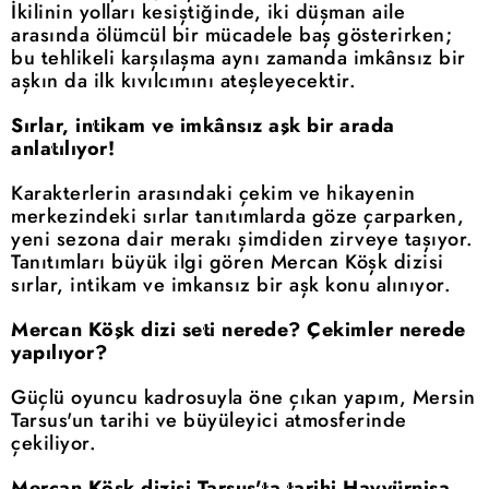
İkilinin yolları kesiştiğinde, iki düşman aile
arasında ölümcül bir mücadele baş gösterirken;
bu tehlikeli karşılaşma aynı zamanda imkânsız bir
aşkın da ilk kıvılcımını ateşleyecektir.
Sırlar, intikam ve imkânsız aşk bir arada
anlatılıyor!
Karakterlerin arasındaki çekim ve hikayenin
merkezindeki sırlar tanıtımlarda göze çarparken,
yeni sezona dair merakı şimdiden zirveye taşıyor.
Tanıtımları büyük ilgi gören Mercan Köşk dizisi
sırlar, intikam ve imkansız bir aşk konu alınıyor.
Mercan Köşk dizi seti nerede? Çekimler nerede
yapılıyor?
Güçlü oyuncu kadrosuyla öne çıkan yapım, Mersin
Tarsus'un tarihi ve büyüleyici atmosferinde
çekiliyor.
Mercan Köşk dizisi Tarsus'ta tarihi Hayyürnisa