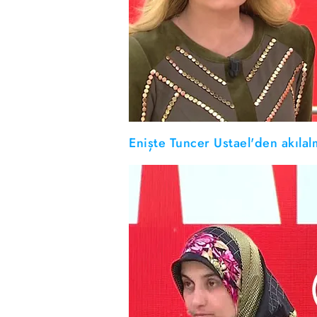
Enişte Tuncer Ustael'den akılalm