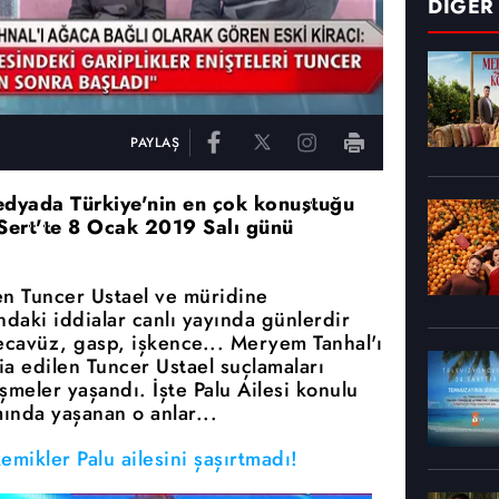
DİĞER
PAYLAŞ
edyada Türkiye'nin en çok konuştuğu
 Sert'te 8 Ocak 2019 Salı günü
en Tuncer Ustael ve müridine
daki iddialar canlı yayında günlerdir
ecavüz, gasp, işkence... Meryem Tanhal'ı
ia edilen Tuncer Ustael suçlamaları
meler yaşandı. İşte Palu Ailesi konulu
ında yaşanan o anlar...
mikler Palu ailesini şaşırtmadı!