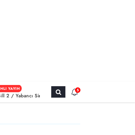
NLI YAYIN
5
Bill 2 / Yabancı Sinema