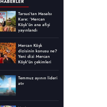
 HABERLER
Tarsus’tan Masalsı
Kare: ‘Mercan
Köşk’ün ana afişi
yayınlandı
Mercan Köşk
dizisinin konusu ne?
Yeni dizi Mercan
Köşk'ün çekimleri
nerede yapılıyor?
Temmuz ayının lideri
atv