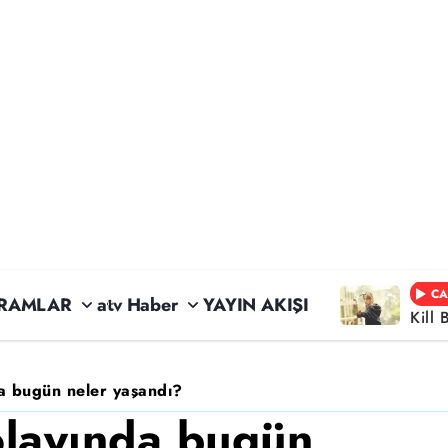
CA
RAMLAR
atv Haber
YAYIN AKIŞI
Kill 
da bugün neler yaşandı?
 olayında bugün