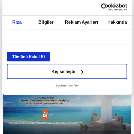
Temmuz ayının lideri atv
Rıza
Bilgiler
Reklam Ayarları
Hakkında
GİRİŞ TARİHİ:
01.08.2026 10:40
GÜNCELLEME TARİHİ:
02.08.2026 09:59
ABONE OL
Tümünü Kabul Et
Kişiselleştir
Seçime İzin Ver