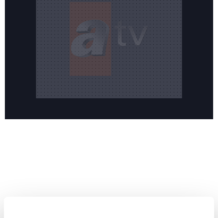
Reddet
HABERLER
Temmuz ayının lideri atv