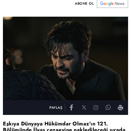
ABONE OL
PAYLAŞ
Eşkıya Dünyaya Hükümdar Olmaz'ın 121.
Bölümünde İlyas cezaevine nakledileceği sırada