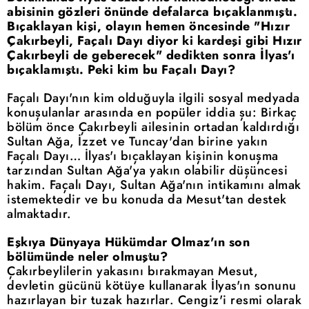
abisinin gözleri önünde defalarca bıçaklanmıştı.
Bıçaklayan kişi, olayın hemen öncesinde "Hızır
Çakırbeyli, Façalı Dayı diyor ki kardeşi gibi Hızır
Çakırbeyli de geberecek" dedikten sonra İlyas'ı
bıçaklamıştı. Peki kim bu Façalı Dayı?
Façalı Dayı'nın kim olduğuyla ilgili sosyal medyada
konuşulanlar arasında en popüler iddia şu: Birkaç
bölüm önce Çakırbeyli ailesinin ortadan kaldırdığı
Sultan Ağa, İzzet ve Tuncay'dan birine yakın
Façalı Dayı… İlyas'ı bıçaklayan kişinin konuşma
tarzından Sultan Ağa'ya yakın olabilir düşüncesi
hakim. Façalı Dayı, Sultan Ağa'nın intikamını almak
istemektedir ve bu konuda da Mesut'tan destek
almaktadır.
Eşkıya Dünyaya Hükümdar Olmaz'ın son
bölümünde neler olmuştu?
Çakırbeylilerin yakasını bırakmayan Mesut,
devletin gücünü kötüye kullanarak İlyas'ın sonunu
hazırlayan bir tuzak hazırlar. Cengiz'i resmi olarak