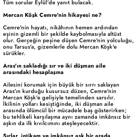
Tüm sorular Eylül'de yanıt bulacak.
Mercan Köşk Cemre'nin hikayesi ne?
Cemre'nin hayatı, nikâhının hemen ardından
eşinin gizemli bir şekilde kaybolmasıyla altüst
olur. Gerçeğin peşine düşen Cemre'nin yolculuğu,
onu Tarsus'a, gizemlerle dolu Mercan Köşk'e
sürükler.
Aras'ın sakladığı sır ve iki düşman aile
arasındaki hesaplaşma
Ailesini korumak için büyük bir sırrı saklayan
Aras'ın kurduğu kusursuz düzen, Cemre'nin
Mercan Köşk'e gelişiyle temelinden sarsılır.
İkilinin yolları kesiştiğinde, iki düşman aile
arasında ölümcül bir mücadele baş gösterirken;
bu tehlikeli karşılaşma aynı zamanda imkânsız bir
aşkın da ilk kıvılcımını ateşleyecektir.
Sırlar, intikam ve imkânsız aşk bir arada