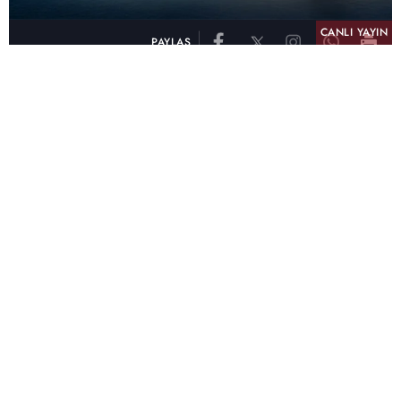
CANLI YAYIN
PAYLAŞ
atv, Türkiye'nin en çok izlenen televizyon kanalı
olma unvanını son 10 yıldır elinde tutmaya
devam ediyor. Fifty5 Blue Temmuz 2026
verilerine göre atv, Tüm Gün – Tüm Kişiler ve
Prime Time – Tüm Kişiler kategorilerinde ayı
birinci sırada tamamlayarak zirvedeki yerini
korudu.
32 yıldır televizyon dünyasına kazandırdığı
unutulmaz yapımlar, reyting rekorları kıran
dizileri, ilgiyle takip edilen programları ve
yayıncılıkta öncü projeleriyle Türk televizyon
tarihine damga vuran atv, başarısını Temmuz
ayında da sürdürdü.
Yaz akşamlarının vazgeçilmezi atv oldu!