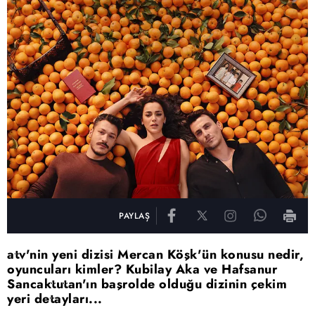
PAYLAŞ
atv'nin yeni dizisi Mercan Köşk'ün konusu nedir,
oyuncuları kimler? Kubilay Aka ve Hafsanur
Sancaktutan'ın başrolde olduğu dizinin çekim
yeri detayları...