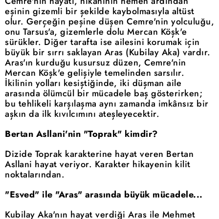
Cemre'nin hayatı, nikâhının hemen ardından
eşinin gizemli bir şekilde kaybolmasıyla altüst
olur. Gerçeğin peşine düşen Cemre'nin yolculuğu,
onu Tarsus'a, gizemlerle dolu Mercan Köşk'e
sürükler. Diğer tarafta ise ailesini korumak için
büyük bir sırrı saklayan Aras (Kubilay Aka) vardır.
Aras'ın kurduğu kusursuz düzen, Cemre'nin
Mercan Köşk'e gelişiyle temelinden sarsılır.
İkilinin yolları kesiştiğinde, iki düşman aile
arasında ölümcül bir mücadele baş gösterirken;
bu tehlikeli karşılaşma aynı zamanda imkânsız bir
aşkın da ilk kıvılcımını ateşleyecektir.
Bertan Asllani'nin "Toprak" kimdir?
Dizide Toprak karakterine hayat veren Bertan
Asllani hayat veriyor. Karakter hikayenin kilit
noktalarından.
"Esved" ile "Aras" arasında büyük mücadele...
Kubilay Aka'nın hayat verdiği Aras ile Mehmet