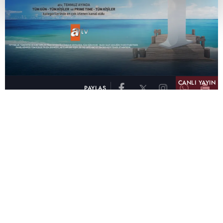
CANLI YAYIN
PAYLAŞ
atv, Türkiye'nin en çok izlenen televizyon kanalı
olma unvanını son 10 yıldır elinde tutmaya
devam ediyor. Fifty5 Blue Temmuz 2026
verilerine göre atv, Tüm Gün – Tüm Kişiler ve
Prime Time – Tüm Kişiler kategorilerinde ayı
birinci sırada tamamlayarak zirvedeki yerini
korudu.
32 yıldır televizyon dünyasına kazandırdığı
unutulmaz yapımlar, reyting rekorları kıran
dizileri, ilgiyle takip edilen programları ve