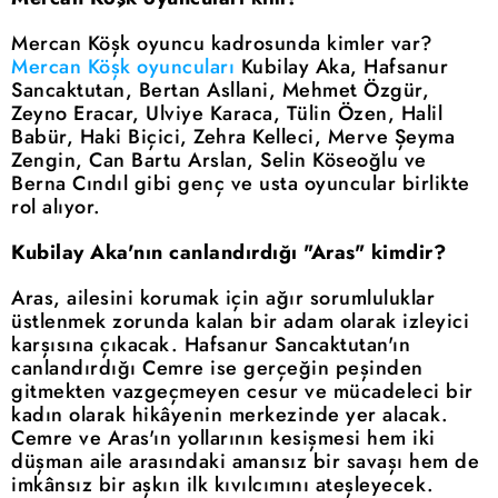
Mercan Köşk oyuncu kadrosunda kimler var?
Mercan Köşk oyuncuları
Kubilay Aka, Hafsanur
Sancaktutan, Bertan Asllani, Mehmet Özgür,
Zeyno Eracar, Ulviye Karaca, Tülin Özen, Halil
Babür, Haki Biçici, Zehra Kelleci, Merve Şeyma
Zengin, Can Bartu Arslan, Selin Köseoğlu ve
Berna Cındıl gibi genç ve usta oyuncular birlikte
rol alıyor.
Kubilay Aka'nın canlandırdığı "Aras" kimdir?
Aras, ailesini korumak için ağır sorumluluklar
üstlenmek zorunda kalan bir adam olarak izleyici
karşısına çıkacak. Hafsanur Sancaktutan'ın
canlandırdığı Cemre ise gerçeğin peşinden
gitmekten vazgeçmeyen cesur ve mücadeleci bir
kadın olarak hikâyenin merkezinde yer alacak.
Cemre ve Aras'ın yollarının kesişmesi hem iki
düşman aile arasındaki amansız bir savaşı hem de
imkânsız bir aşkın ilk kıvılcımını ateşleyecek.