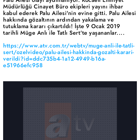
Müdürlüğü Cinayet Büro ekipleri yayını ihbar
kabul ederek Palu Ailesi'nin evine gitti. Palu Ailesi
hakkında gözaltının ardından yakalama ve
tutuklama kararı çıkartıldı! İşte 9 Ocak 2019
tarihli Müge Anlı ile Tatlı Sert'te yaşananlar....
https://www.atv.com.tr/webtv/muge-anli-ile-tatli-
sert/ozelvideo/palu-ailesi-hakkinda-gozalti-karari-
verildi?id=ddc735b4-1a12-4949-b16a-
e51966efc958