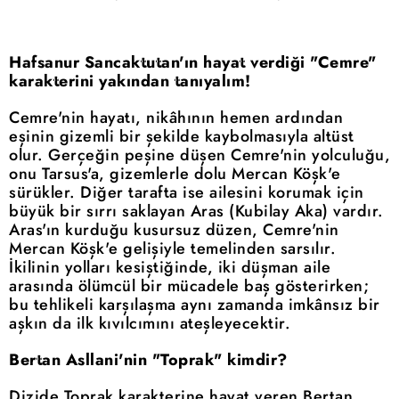
Hafsanur Sancaktutan'ın hayat verdiği "Cemre"
karakterini yakından tanıyalım!
Cemre'nin hayatı, nikâhının hemen ardından
eşinin gizemli bir şekilde kaybolmasıyla altüst
olur. Gerçeğin peşine düşen Cemre'nin yolculuğu,
onu Tarsus'a, gizemlerle dolu Mercan Köşk'e
sürükler. Diğer tarafta ise ailesini korumak için
büyük bir sırrı saklayan Aras (Kubilay Aka) vardır.
Aras'ın kurduğu kusursuz düzen, Cemre'nin
Mercan Köşk'e gelişiyle temelinden sarsılır.
İkilinin yolları kesiştiğinde, iki düşman aile
arasında ölümcül bir mücadele baş gösterirken;
bu tehlikeli karşılaşma aynı zamanda imkânsız bir
aşkın da ilk kıvılcımını ateşleyecektir.
Bertan Asllani'nin "Toprak" kimdir?
Dizide Toprak karakterine hayat veren Bertan