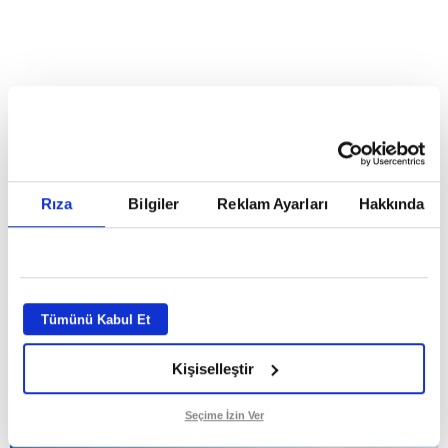
Reddet
HABERLER
Temmuz ayının lideri atv
Temmuz ayının lideri atv
Rıza
Bilgiler
Reklam Ayarları
Hakkında
GİRİŞ TARİHİ:
01.08.2026 10:40
GÜNCELLEME TARİHİ:
02.08.2026 09:59
ABONE OL
Tümünü Kabul Et
Kişiselleştir
Seçime İzin Ver