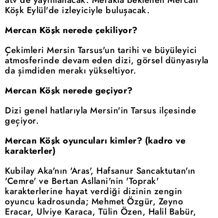
atv'de yayınlanacak. Merakla beklenen Mercan
Köşk Eylül'de izleyiciyle buluşacak.
Mercan Köşk nerede çekiliyor?
Çekimleri Mersin Tarsus'un tarihi ve büyüleyici
atmosferinde devam eden dizi, görsel dünyasıyla
da şimdiden merakı yükseltiyor.
Mercan Köşk nerede geçiyor?
Dizi genel hatlarıyla Mersin'in Tarsus ilçesinde
geçiyor.
Mercan Köşk oyuncuları kimler? (kadro ve
karakterler)
Kubilay Aka'nın 'Aras', Hafsanur Sancaktutan'ın
'Cemre' ve Bertan Asllani'nin 'Toprak'
karakterlerine hayat verdiği dizinin zengin
oyuncu kadrosunda; Mehmet Özgür, Zeyno
Eracar, Ulviye Karaca, Tülin Özen, Halil Babür,