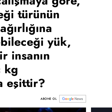
çalışmaya göre,
eği türünün
ağırlığına
bileceği yük,
ir insanın
ç kg
 eşittir?
ABONE OL