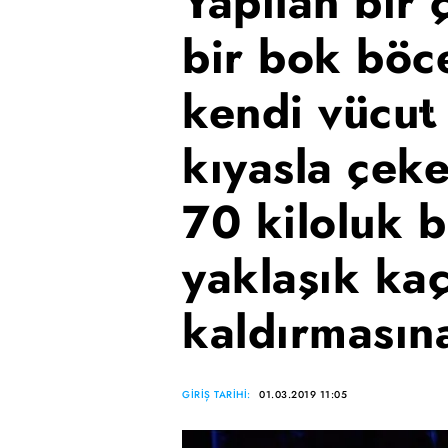
Yapılan bir 
bir bok böc
kendi vücut 
kıyasla çeke
70 kiloluk b
yaklaşık ka
kaldırmasına
GİRİŞ TARİHİ:
01.03.2019 11:05