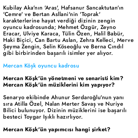
Kubilay Aka'nın 'Aras', Hafsanur Sancaktutan'ın
'Cemre' ve Bertan Asllani'nin 'Toprak'
karakterlerine hayat verdiği dizinin zengin
oyuncu kadrosunda; Mehmet Özgür, Zeyno
Eracar, Ulviye Karaca, Tülin Özen, Halil Babür,
Haki Biçici, Can Bartu Aslan, Zehra Kelleci, Merve
Şeyma Zengin, Selin Köseoğlu ve Berna Cındıl
gibi birbirinden başarılı isimler yer alıyor.
Mercan Köşk oyuncu kadrosu
Mercan Köşk'ün yönetmeni ve senaristi kim?
Mercan Köşk'ün müziklerini kim yapıyor?
Senaryo ekibinde Ahunur Serdaroğlu'nun yanı
sıra Atilla Özel, Nalan Merter Savaş ve Nuriye
Bilici bulunuyor. Dizinin müziklerini ise başarılı
besteci Toygar Işıklı hazırlıyor.
Mercan Köşk'ün yapımcısı hangi şirket?