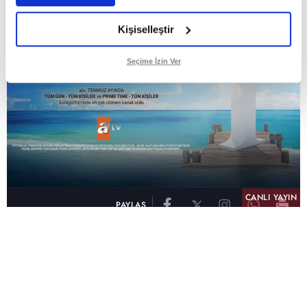
Kişiselleştir
Seçime İzin Ver
CANLI YAYIN
PAYLAŞ
atv, Türkiye'nin en çok izlenen televizyon kanalı
olma unvanını son 10 yıldır elinde tutmaya
devam ediyor. Fifty5 Blue Temmuz 2026
verilerine göre atv, Tüm Gün – Tüm Kişiler ve
Prime Time – Tüm Kişiler kategorilerinde ayı