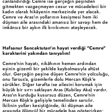
canlandırdığı Cemre ise gerçeğin peşinden
gitmekten vazgeçmeyen cesur ve mücadeleci bir
kadın olarak hikâyenin merkezinde yer alacak.
Cemre ve Aras'ın yollarının kesişmesi hem iki
düşman aile arasındaki amansız bir savaşı hem de
imkânsız bir aşkın ilk kıvılcımını ateşleyecek.
Hafsanur Sancaktutan'ın hayat verdiği "Cemre"
karakterini yakından tanıyalım!
Cemre'nin hayatı, nikâhının hemen ardından
eşinin gizemli bir şekilde kaybolmasıyla altüst
olur. Gerçeğin peşine düşen Cemre'nin yolculuğu,
onu Tarsus'a, gizemlerle dolu Mercan Köşk'e
sürükler. Diğer tarafta ise ailesini korumak için
büyük bir sırrı saklayan Aras (Kubilay Aka) vardır.
Aras'ın kurduğu kusursuz düzen, Cemre'nin
Mercan Köşk'e gelişiyle temelinden sarsılır.
İkilinin yolları kesiştiğinde, iki düşman aile
arasında ölümcül bir mücadele baş gösterirken;