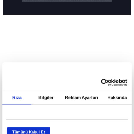
Reddet
HABERLER
Temmuz ayının lideri atv
Temmuz ayının lideri atv
Rıza
Bilgiler
Reklam Ayarları
Hakkında
GİRİŞ TARİHİ:
01.08.2026 10:40
GÜNCELLEME TARİHİ:
02.08.2026 09:59
ABONE OL
Tümünü Kabul Et