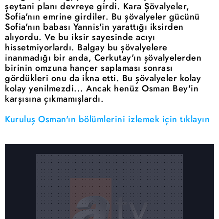
şeytani planı devreye girdi. Kara Şövalyeler,
Sofia'nın emrine girdiler. Bu şövalyeler gücünü
Sofia'nın babası Yannis'in yarattığı iksirden
alıyordu. Ve bu iksir sayesinde acıyı
hissetmiyorlardı. Balgay bu şövalyelere
inanmadığı bir anda, Cerkutay'ın şövalyelerden
birinin omzuna hançer saplaması sonrası
gördükleri onu da ikna etti. Bu şövalyeler kolay
kolay yenilmezdi... Ancak henüz Osman Bey'in
karşısına çıkmamışlardı.
Kuruluş Osman'ın bölümlerini izlemek için tıklayın