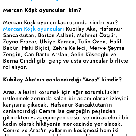
Mercan Köşk oyuncuları kim?
Mercan Köşk oyuncu kadrosunda kimler var?
Mercan Köşk oyuncuları
Kubilay Aka, Hafsanur
Sancaktutan, Bertan Asllani, Mehmet Özgür,
Zeyno Eracar, Ulviye Karaca, Tülin Özen, Halil
Babür, Haki Biçici, Zehra Kelleci, Merve Şeyma
Zengin, Can Bartu Arslan, Selin Köseoğlu ve
Berna Cındıl gibi genç ve usta oyuncular birlikte
rol alıyor.
Kubilay Aka'nın canlandırdığı "Aras" kimdir?
Aras, ailesini korumak için ağır sorumluluklar
üstlenmek zorunda kalan bir adam olarak izleyici
karşısına çıkacak. Hafsanur Sancaktutan'ın
canlandırdığı Cemre ise gerçeğin peşinden
gitmekten vazgeçmeyen cesur ve mücadeleci bir
kadın olarak hikâyenin merkezinde yer alacak.
Cemre ve Aras'ın yollarının kesişmesi hem iki