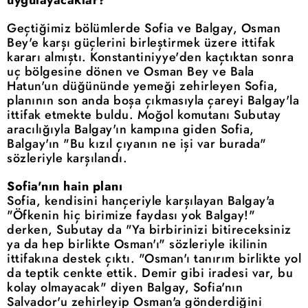
Geçtiğimiz bölümlerde Sofia ve Balgay, Osman
Bey'e karşı güçlerini birleştirmek üzere ittifak
kararı almıştı. Konstantiniyye'den kaçtıktan sonra
uç bölgesine dönen ve Osman Bey ve Bala
Hatun'un düğününde yemeği zehirleyen Sofia,
planının son anda boşa çıkmasıyla çareyi Balgay'la
ittifak etmekte buldu. Moğol komutanı Subutay
aracılığıyla Balgay'ın kampına giden Sofia,
Balgay'ın "Bu kızıl çıyanın ne işi var burada"
sözleriyle karşılandı.
Sofia'nın hain planı
Sofia, kendisini hançeriyle karşılayan Balgay'a
"Öfkenin hiç birimize faydası yok Balgay!"
derken, Subutay da "Ya birbirinizi bitireceksiniz
ya da hep birlikte Osman'ı" sözleriyle ikilinin
ittifakına destek çıktı. "Osman'ı tanırım birlikte yol
da teptik cenkte ettik. Demir gibi iradesi var, bu
kolay olmayacak" diyen Balgay, Sofia'nın
Salvador'u zehirleyip Osman'a gönderdiğini