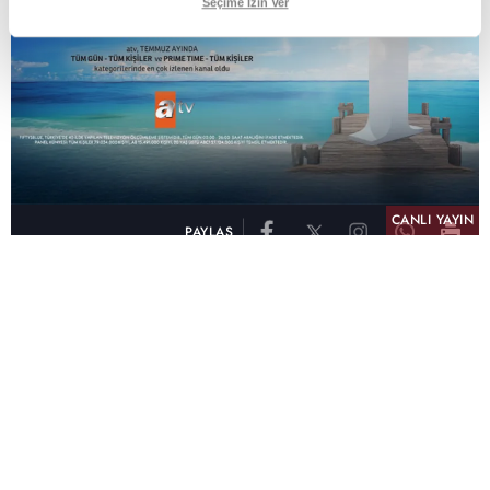
Seçime İzin Ver
CANLI YAYIN
PAYLAŞ
atv, Türkiye'nin en çok izlenen televizyon kanalı
olma unvanını son 10 yıldır elinde tutmaya
devam ediyor. Fifty5 Blue Temmuz 2026
verilerine göre atv, Tüm Gün – Tüm Kişiler ve
Prime Time – Tüm Kişiler kategorilerinde ayı
birinci sırada tamamlayarak zirvedeki yerini
korudu.
32 yıldır televizyon dünyasına kazandırdığı