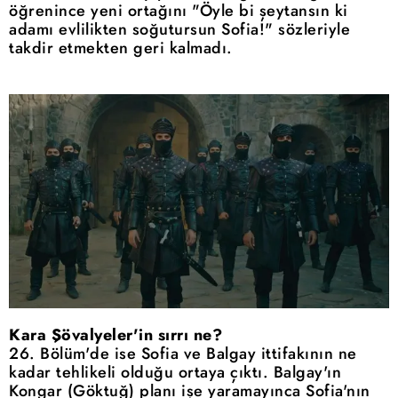
öğrenince yeni ortağını "Öyle bi şeytansın ki
adamı evlilikten soğutursun Sofia!" sözleriyle
takdir etmekten geri kalmadı.
Kara Şövalyeler'in sırrı ne?
26. Bölüm'de ise Sofia ve Balgay ittifakının ne
kadar tehlikeli olduğu ortaya çıktı. Balgay'ın
Kongar (Göktuğ) planı işe yaramayınca Sofia'nın