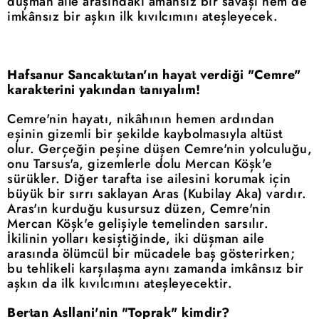
düşman aile arasındaki amansız bir savaşı hem de
imkânsız bir aşkın ilk kıvılcımını ateşleyecek.
Hafsanur Sancaktutan'ın hayat verdiği "Cemre"
karakterini yakından tanıyalım!
Cemre'nin hayatı, nikâhının hemen ardından
eşinin gizemli bir şekilde kaybolmasıyla altüst
olur. Gerçeğin peşine düşen Cemre'nin yolculuğu,
onu Tarsus'a, gizemlerle dolu Mercan Köşk'e
sürükler. Diğer tarafta ise ailesini korumak için
büyük bir sırrı saklayan Aras (Kubilay Aka) vardır.
Aras'ın kurduğu kusursuz düzen, Cemre'nin
Mercan Köşk'e gelişiyle temelinden sarsılır.
İkilinin yolları kesiştiğinde, iki düşman aile
arasında ölümcül bir mücadele baş gösterirken;
bu tehlikeli karşılaşma aynı zamanda imkânsız bir
aşkın da ilk kıvılcımını ateşleyecektir.
Bertan Asllani'nin "Toprak" kimdir?