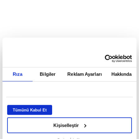
Reddet
HABERLER
Temmuz ayının lideri atv
Temmuz ayının lideri atv
Rıza
Bilgiler
Reklam Ayarları
Hakkında
GİRİŞ TARİHİ:
01.08.2026 10:40
GÜNCELLEME TARİHİ:
02.08.2026 09:59
ABONE OL
Tümünü Kabul Et
Kişiselleştir