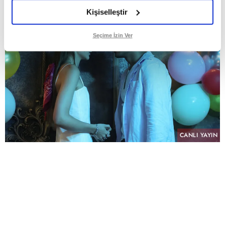
Kişiselleştir
Seçime İzin Ver
CANLI YAYIN
PAYLAŞ
atv’nin NTC Medya imzalı sevilen dizisi “Altı
Üstü İstanbul”, sekizinci bölümüyle pazartesi
akşamına damga vurdu. Her hafta yükselen
heyecanı ve sürprizlerle dolu hikâyesiyle