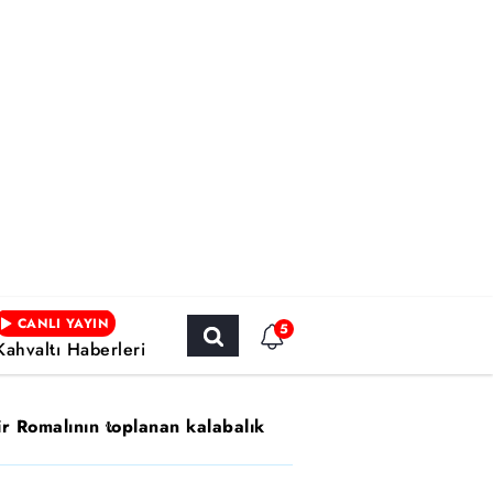
CANLI YAYIN
5
Kahvaltı Haberleri
ir Romalının toplanan kalabalık