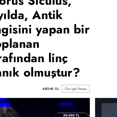
orus Siculus,
ılda, Antik
gisini yapan bir
oplanan
rafından linç
anık olmuştur?
ABONE OL