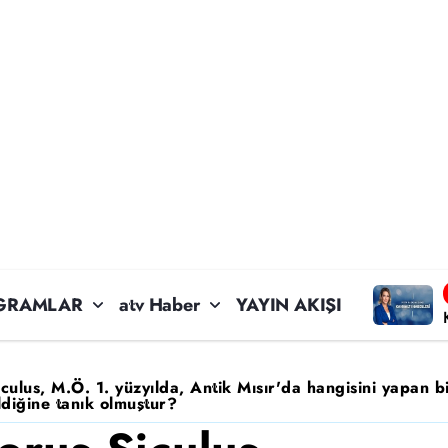
GRAMLAR
atv Haber
YAYIN AKIŞI
iculus, M.Ö. 1. yüzyılda, Antik Mısır'da hangisini yapan b
ldiğine tanık olmuştur?