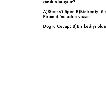
tanık olmuştur?
A)Sfenks'i öpen B)Bir kediyi ö
Piramidi'ne adını yazan
Doğru Cevap: B)Bir kediyi öld