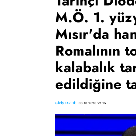
Tarihçi Diod
M.Ö. 1. yüzy
Mısır'da han
Romalının t
kalabalık ta
edildiğine t
GİRİŞ TARİHİ:
03.10.2020 22:15