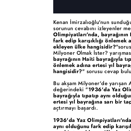
Kenan İmirzalıoğlu'nun sunduğ
sorunun cevabını izleyenler mer
Olimpiyatları'nda, bayrağının 
fark edip karışıklığı önlemek a
ekleyen ülke hangisidir?
"soru
Milyoner Olmak İster? yarışmas
bayrağının Haiti bayrağıyla tıp
önlemek adına ertesi yıl bayra
hangisidir?
" sorusu cevap bulu
Bu akşam Milyoner'de yarışan 
değerindeki "
1936'da Yaz Olim
bayrağıyla tıpatıp aynı olduğu
ertesi yıl bayrağına sarı bir t
açtırmayı başardı.
1936'da Yaz Olimpiyatları'nda,
aynı olduğunu fark edip karışı