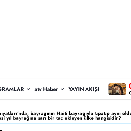
GRAMLAR
atv Haber
YAYIN AKIŞI
yatları'nda, bayrağının Haiti bayrağıyla tıpatıp aynı old
si yıl bayrağına sarı bir taç ekleyen ülke hangisidir?