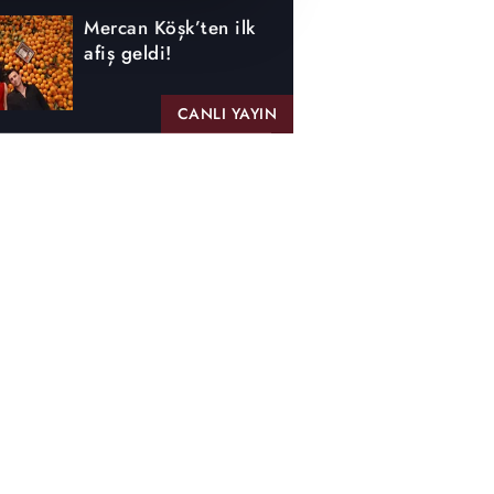
Mercan Köşk’ten ilk
afiş geldi!
CANLI YAYIN
Altı Üstü İstanbul
sınırları aşıyor
Bilge'den milyonluk
karar
Alina'nın derdi de
dermanı da Sado