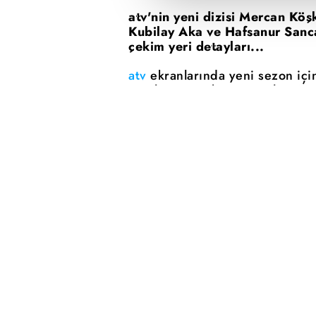
atv'nin yeni dizisi Mercan Köş
Kubilay Aka ve Hafsanur Sanca
çekim yeri detayları...
atv
ekranlarında yeni sezon için
Sinehane ortak yapımı olan 'Merc
ve yüksek dramatik yapısıyla y
hazırlanıyor.
Mercan Köşk
dizis
oyuncuları kimler? Mercan Köşk 
Mercan Köşk ne zaman başlıyor
kimler yer alıyor? İşte Mercan 
şey...
Mercan Köşk dizisi ne anlatıy
Mercan Köşk dizisi izleyicisi i
hesaplaşmaları, fedakarlıkları 
aile bağlarını izleyecek. Yeni d
içinde yaşanıyor? Tüm sorular E