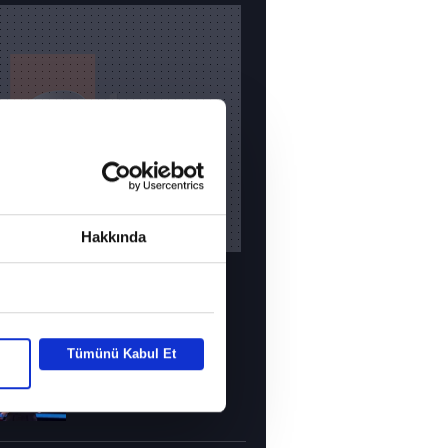
Hakkında
 HABERLER
Riski değil
Tümünü Kabul Et
kazanmayı seçti!