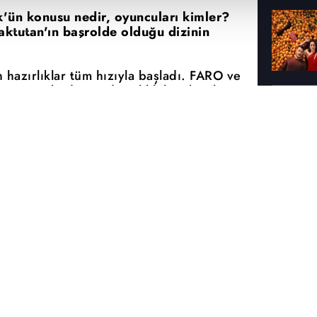
k'ün konusu nedir, oyuncuları kimler?
ktutan'ın başrolde olduğu dizinin
 hazırlıklar tüm hızıyla başladı. FARO ve
an Köşk' dizisi, derinlikli karakterleri
eni sezonda izleyiciyle buluşmaya
i hangi kanalda? Mercan Köşk'ün
nerede çekiliyor? atv'nin yeni dizisi
? Mercan Köşk dizisinin kadrosunda
Köşk dizisi hakkında merak edilen her
or ? Mercan Köşk'ün konusu nedir?
ki düşman aile arasında geçmişten gelen
ve imkansız bir aşkın gölgesinde sınanan
izi Mercan Köşk'te hayatlar hangi sırların
ylül'de yanıt bulacak.