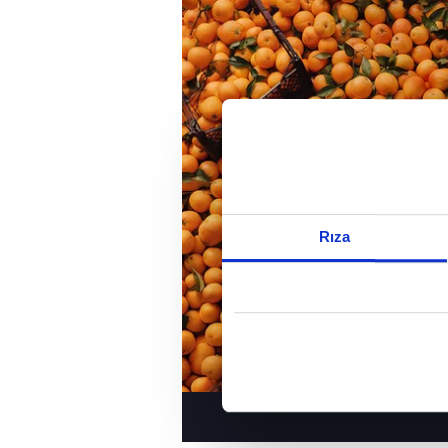
Reddet
Rıza