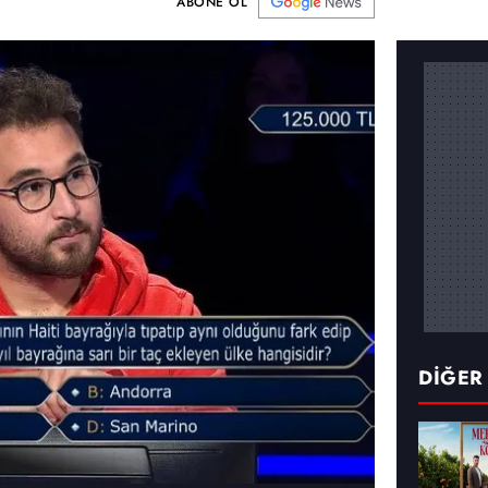
ABONE OL
DİĞER