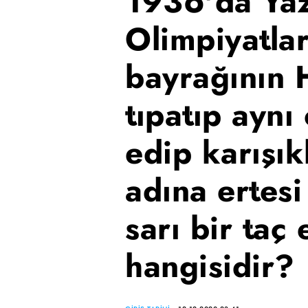
1936'da Ya
Olimpiyatlar
bayrağının H
tıpatıp aynı
edip karışık
adına ertesi
sarı bir taç
hangisidir?