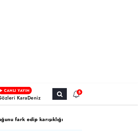
CANLI YAYIN
5
Gözleri KaraDeniz
uğunu fark edip karışıklığı