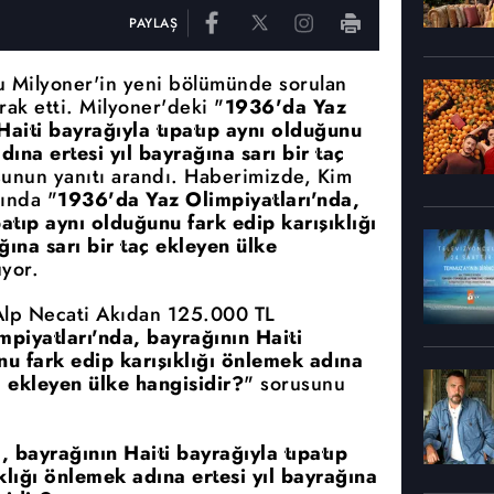
PAYLAŞ
u Milyoner'in yeni bölümünde sorulan
ak etti. Milyoner'deki "
1936'da Yaz
Haiti bayrağıyla tıpatıp aynı olduğunu
dına ertesi yıl bayrağına sarı bir taç
sunun yanıtı arandı. Haberimizde, Kim
ında "
1936'da Yaz Olimpiyatları'nda,
atıp aynı olduğunu fark edip karışıklığı
ğına sarı bir taç ekleyen ülke
yor.
Alp Necati Akıdan 125.000 TL
piyatları'nda, bayrağının Haiti
nu fark edip karışıklığı önlemek adına
aç ekleyen ülke hangisidir?
" sorusunu
 bayrağının Haiti bayrağıyla tıpatıp
klığı önlemek adına ertesi yıl bayrağına