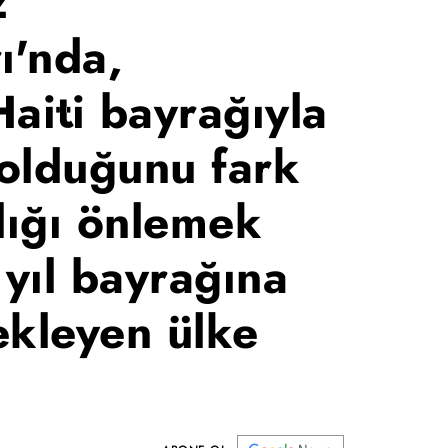
z
ı'nda,
aiti bayrağıyla
 olduğunu fark
lığı önlemek
 yıl bayrağına
 ekleyen ülke