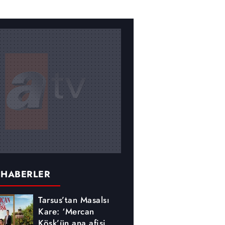
 HABERLER
Tarsus’tan Masalsı
Kare: ‘Mercan
Köşk’ün ana afişi