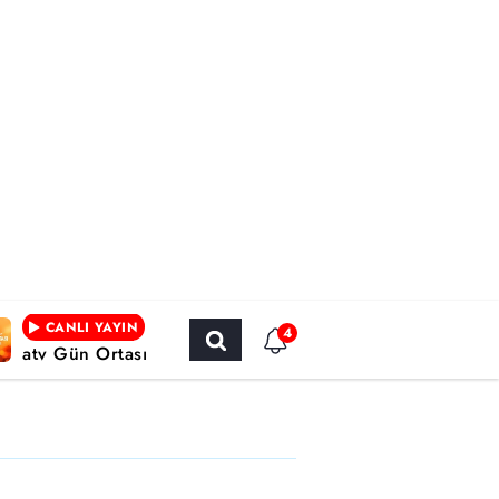
CANLI YAYIN
4
atv Gün Ortası