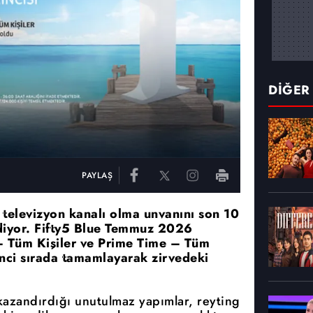
DİĞER
PAYLAŞ
n televizyon kanalı olma unvanını son 10
ediyor. Fifty5 Blue Temmuz 2026
– Tüm Kişiler ve Prime Time – Tüm
rinci sırada tamamlayarak zirvedeki
 kazandırdığı unutulmaz yapımlar, reyting