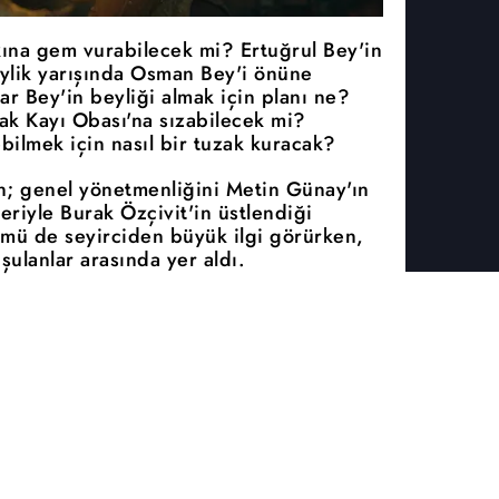
ına gem vurabilecek mi? Ertuğrul Bey'in
eylik yarışında Osman Bey'i önüne
 Bey'in beyliği almak için planı ne?
ak Kayı Obası'na sızabilecek mi?
bilmek için nasıl bir tuzak kuracak?
n; genel yönetmenliğini Metin Günay'ın
riyle Burak Özçivit'in üstlendiği
mü de seyirciden büyük ilgi görürken,
ulanlar arasında yer aldı.