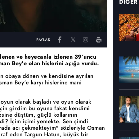
DİĞER
PAYLAŞ
lenen ve heyecanla izlenen 39’uncu
n Bey’e olan hislerini açığa vurdu.
an obaya dönen ve kendisine ayrılan
sman Bey'e karşı hislerine mani
oyun olarak başladı ve oyun olarak
çin girdim bu oyuna fakat kendimi
sine düştüm, güçlü kollarının
di? İçim içimi yemekte. Sen şimdi
urada acı çekmekteyim" sözleriyle Osman
iraf eden Targun Hatun, büyük bir