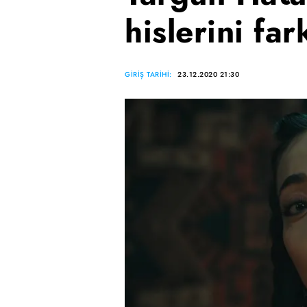
hislerini far
GİRİŞ TARİHİ:
23.12.2020 21:30