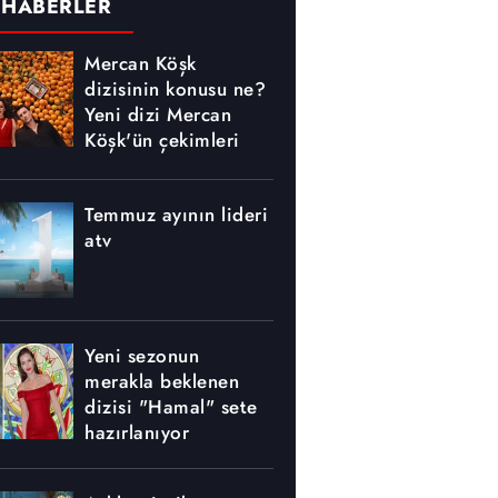
 HABERLER
Mercan Köşk
dizisinin konusu ne?
Yeni dizi Mercan
Köşk'ün çekimleri
nerede yapılıyor?
Temmuz ayının lideri
atv
Yeni sezonun
merakla beklenen
dizisi "Hamal" sete
hazırlanıyor