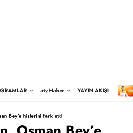
OGRAMLAR
atv Haber
YAYIN AKIŞI
n Bey’e hislerini fark etti
un, Osman Bey’e