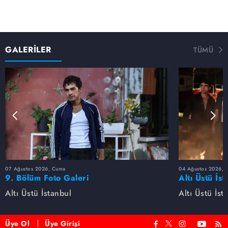
GALERİLER
TÜMÜ
07 Ağustos 2026, Cuma
04 Ağustos 2026, S
9. Bölüm Foto Galeri
Altı Üstü İs
Uzay'ın yapt
Altı Üstü İstanbul
Altı Üstü İst
Üye Ol
Üye Girişi