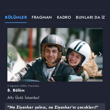
BÖLÜMLER
FRAGMAN
KADRO
BUNLARI DA İZLE
3 Ağustos 2026, Pazartesi
2
8. Bölüm
7
Altı Üstü İstanbul
A
"Ne Ziyankar yalnız, ne Ziyankar'ın çocukları!"