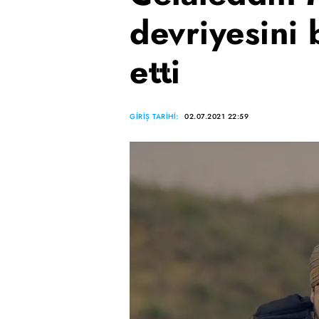
devriyesini 
etti
GİRİŞ TARİHİ:
02.07.2021 22:59