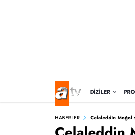
DİZİLER
PR
HABERLER
Celaleddin Moğol sı
Celaleddin 