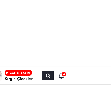
CANLI YAYIN
4
Kırgın Çiçekler