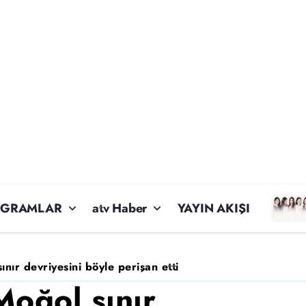
OGRAMLAR
atv Haber
YAYIN AKIŞI
nır devriyesini böyle perişan etti
Moğol sınır