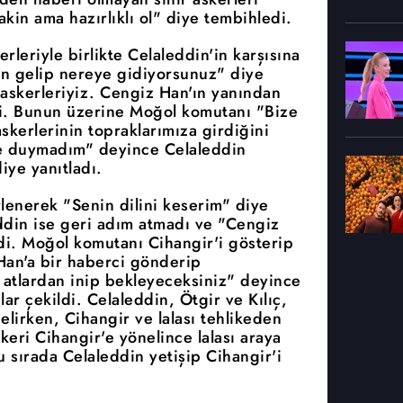
akin ama hazırlıklı ol" diye tembihledi.
rleriyle birlikte Celaleddin'in karşısına
n gelip nereye gidiyorsunuz" diye
askerleriyiz. Cengiz Han'ın yanından
i. Bunun üzerine Moğol komutanı "Bize
kerlerinin topraklarımıza girdiğini
e duymadım" deyince Celaleddin
ye yanıtladı.
lenerek "Senin dilini keserim" diye
leddin ise geri adım atmadı ve "Cengiz
di. Moğol komutanı Cihangir'i gösterip
 Han'a bir haberci gönderip
atlardan inip bekleyeceksiniz" deyince
çlar çekildi. Celaleddin, Ötgir ve Kılıç,
lirken, Cihangir ve lalası tehlikeden
keri Cihangir'e yönelince lalası araya
 sırada Celaleddin yetişip Cihangir'i