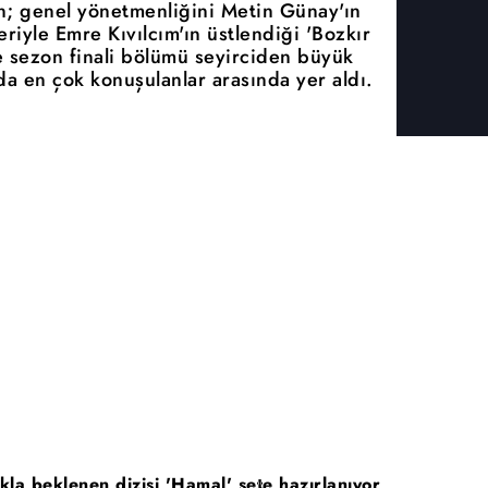
n; genel yönetmenliğini Metin Günay'ın
riyle Emre Kıvılcım'ın üstlendiği 'Bozkır
e sezon finali bölümü seyirciden büyük
a en çok konuşulanlar arasında yer aldı.
la beklenen dizisi 'Hamal' sete hazırlanıyor