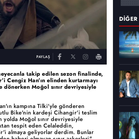
DİĞER
PAYLAŞ
heyecanla takip edilen sezon finalinde,
r’i Cengiz Han’ın elinden kurtarmayı
 dönerken Moğol sınır devriyesiyle
an'ın kampına Tilki'yle gönderen
tlu Bike'nin kardeşi Cihangir'i teslim
n yolda Moğol sınır devriyesiyle
aktan tespit eden Celaleddin,
r'i almaya geliyorlar derdim. Bunlar
den haberi olmayan sınır askerleri"