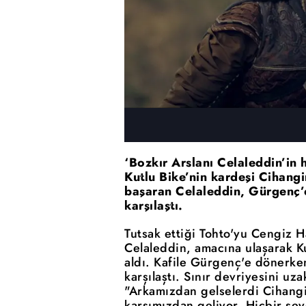
‘Bozkır Arslanı Celaleddin’in 
Kutlu Bike’nin kardeşi Cihangi
başaran Celaleddin, Gürgenç’e
karşılaştı.
Tutsak ettiği Tohto'yu Cengiz H
Celaleddin, amacına ulaşarak Ku
aldı. Kafile Gürgenç'e dönerke
karşılaştı. Sınır devriyesini uz
"Arkamızdan gelselerdi Cihangi
karşımızdan geliyor. Hiçbir şey