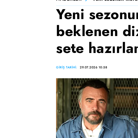
Yeni sezonu
beklenen di
sete hazırla
GİRİŞ TARİHİ:
29.07.2026 10:58