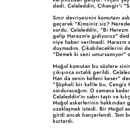
dedi. Celaleddin, Cihangir'i "S
Sınır devriyesinin komutanı aske
geçerek "Kimsiniz siz? Nerede
sordu. Celaleddin, "Bi Harezm 
gelip Harezm'e gidiyoruz" ded
niye haber verilmedi. Harezm as
duymadım. Çıkabileceklerini d
"Demek ki seni umursamıyor" di
Moğol komutan bu sözlere sinir
çıkışınca ortalık gerildi. Cela
Han da senin kelleni keser" de
"Şüpheli bir kafile bu. Cengiz
sorduracağım. O zamana kadar 
Celaleddin'in sabrı taştı ve kılı
Moğol askerlerinin hakkından ge
uzaklaşmak istedi. Bir Moğol as
girdi ancak hançerlendi. Tam bu
kurtardı.