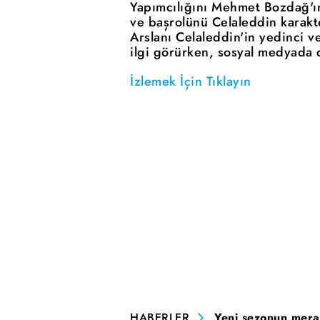
Yapımcılığını Mehmet Bozdağ'ı
ve başrolünü Celaleddin karakte
Arslanı Celaleddin'in yedinci v
ilgi görürken, sosyal medyada d
İzlemek İçin Tıklayın
HABERLER
Yeni sezonun merak