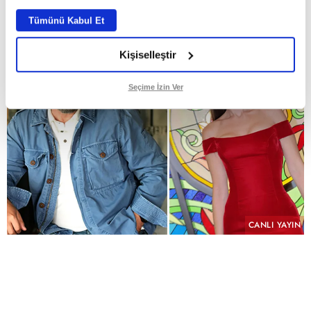
ABONE OL
Tümünü Kabul Et
Kişiselleştir
Seçime İzin Ver
CANLI YAYIN
PAYLAŞ
Geçmişin yükü, kefaretin bedeli ve imkânsız bir
aşk aynı hikâyede buluşuyor.