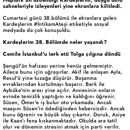
sahneleriyle izleyenleri yine ekranlara kilitledi.
Cumartesi günü 38.bölümü ile ekranlara gelen
Kardeşlerim #İntikamAteşi etiketiyle sosyal
medyada da çok konuşuldu.
Kardeşlerim 38. Bölümde neler yaşandı?
Cemile İstanbul'u terk etti Tolga çılgına döndü
Şengül'ün hafızası yerine henüz gelmemiştir.
Ailece bunu için uğraşırlar. Akif ile anlaşan Ayla,
Resul'ü yine tuzağa düşürür. Boşanma
evraklarından kurtulmayı başarır. Berk ile
Aybüke'nin arası yine açılır. Annesinin onların
evinde temizlik yaptığını ve kaldığını öğrenir.
Süsen, Ömer'e iş bulur oto yıkamada. Ancak
maaşını Süsen'in ödediğinden habersizdir. Ancak
bunu öğrenir ve büyük olay çıkartır. Doruk, Asiye
ile Kaan'ı fena kıskanmaktadır. Okulda ara tatil
olur ve dönemin stresini atmak için parti verilir.