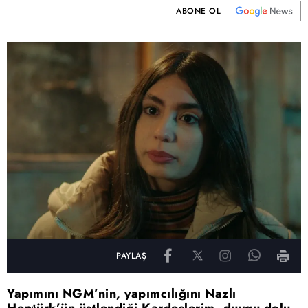
ABONE OL
PAYLAŞ
Yapımını NGM’nin, yapımcılığını Nazlı
Heptürk’ün üstlendiği Kardeşlerim, duygu dolu