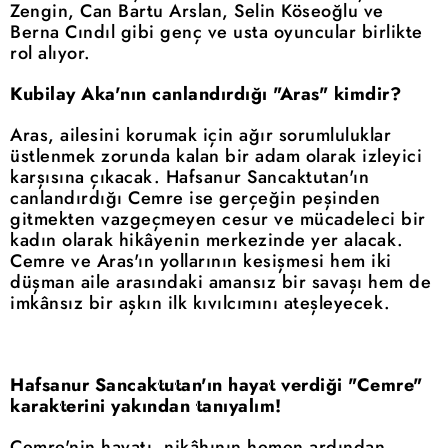
Zengin, Can Bartu Arslan, Selin Köseoğlu ve
Berna Cındıl gibi genç ve usta oyuncular birlikte
rol alıyor.
Kubilay Aka'nın canlandırdığı "Aras" kimdir?
Aras, ailesini korumak için ağır sorumluluklar
üstlenmek zorunda kalan bir adam olarak izleyici
karşısına çıkacak. Hafsanur Sancaktutan'ın
canlandırdığı Cemre ise gerçeğin peşinden
gitmekten vazgeçmeyen cesur ve mücadeleci bir
kadın olarak hikâyenin merkezinde yer alacak.
Cemre ve Aras'ın yollarının kesişmesi hem iki
düşman aile arasındaki amansız bir savaşı hem de
imkânsız bir aşkın ilk kıvılcımını ateşleyecek.
Hafsanur Sancaktutan'ın hayat verdiği "Cemre"
karakterini yakından tanıyalım!
Cemre'nin hayatı, nikâhının hemen ardından