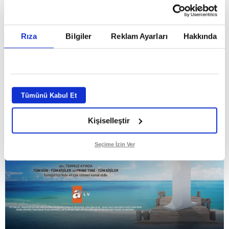
Temmuz ayının lideri atv
Rıza
Bilgiler
Reklam Ayarları
Hakkında
GİRİŞ TARİHİ:
01.08.2026 10:40
GÜNCELLEME TARİHİ:
02.08.2026 09:59
ABONE OL
Tümünü Kabul Et
Kişiselleştir
Seçime İzin Ver