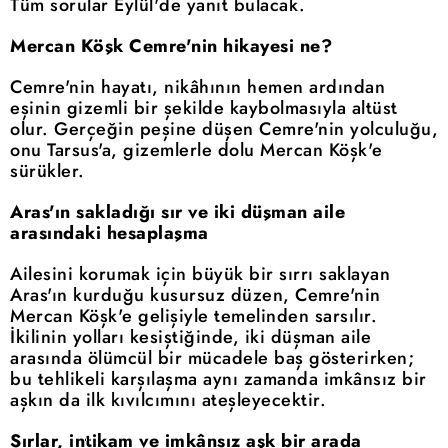
Tüm sorular Eylül'de yanıt bulacak.
Mercan Köşk Cemre'nin hikayesi ne?
Cemre'nin hayatı, nikâhının hemen ardından
eşinin gizemli bir şekilde kaybolmasıyla altüst
olur. Gerçeğin peşine düşen Cemre'nin yolculuğu,
onu Tarsus'a, gizemlerle dolu Mercan Köşk'e
sürükler.
Aras'ın sakladığı sır ve iki düşman aile
arasındaki hesaplaşma
Ailesini korumak için büyük bir sırrı saklayan
Aras'ın kurduğu kusursuz düzen, Cemre'nin
Mercan Köşk'e gelişiyle temelinden sarsılır.
İkilinin yolları kesiştiğinde, iki düşman aile
arasında ölümcül bir mücadele baş gösterirken;
bu tehlikeli karşılaşma aynı zamanda imkânsız bir
aşkın da ilk kıvılcımını ateşleyecektir.
Sırlar, intikam ve imkânsız aşk bir arada