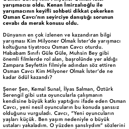
yarışmacısı oldu. Kenan İmirzalıoğlu ile
yarışmacının keyifli sohbeti dikkat çekerken
Osman Cavcı’nın seyirciye danıştığı sorunun
cevabı da merak konusu oldu.
Dünyanın en çok izlenen ve kazandıran bilgi
yarışması Kim Milyoner Olmak İster'de yarışmacı
koltuğuna tiyatrocu Osman Cavcı oturdu.
Hababam Sınıfı Güle Güle, Muhsin Bey gibi
önemli filmlerde rol alan, başrolünde yer aldığı
Zampara Seyfettin filmiyle adından söz ettiren
Osman Cavcı Kim Milyoner Olmak İster'de ne
kadar ödül kazandı?
Şener Şen, Kemal Sunal, İlyas Salman, Öztürk
Serengil gibi usta oyuncularla çalışmanın
kendisine büyük katkı yaptığını ifade eden Osman
Cavcı, yeni nesil oyuncuların bu konuda şanssız
olduğunu vurguladı. Cavcı, "Yeni oyuncuların
yaşları küçük. Ben yaşım nedeniyle o büyük
ustaları yakaladım. O yüzden şanslıydım" sözlerini