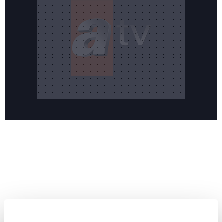
Reddet
HABERLER
Temmuz ayının lideri atv