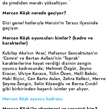
da şimdiden merakı yükseltiyor.
Mercan Köşk nerede geçiyor?
Dizi genel hatlarıyla Mersin'in Tarsus ilçesinde
geçiyor.
Mercan Köşk oyuncuları kimler? (kadro ve
karakterler)
Kubilay Aka'nın 'Aras', Hafsanur Sancaktutan'ın
'Cemre' ve Bertan Asllani'nin 'Toprak'
karakterlerine hayat verdiği dizinin zengin
oyuncu kadrosunda; Mehmet Özgür, Zeyno
Eracar, Ulviye Karaca, Tülin Özen, Halil Babür,
Haki Biçici, Can Bartu Aslan, Zehra Kelleci, Merve
Şeyma Zengin, Selin Köseoğlu ve Berna Cındıl
gibi birbirinden başarılı isimler yer alıyor.
Mercan Köşk oyuncu kadrosu
Mercan Köşk'ün yönetmeni ve senaristi kim?