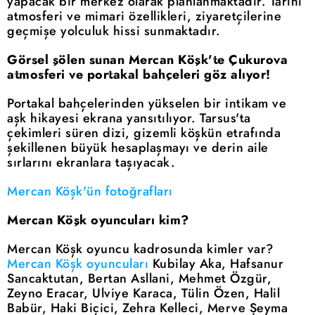
yapacak bir merkez olarak planlanmaktadır. Tarihi
atmosferi ve mimari özellikleri, ziyaretçilerine
geçmişe yolculuk hissi sunmaktadır.
Görsel şölen sunan Mercan Köşk'te Çukurova
atmosferi ve portakal bahçeleri göz alıyor!
Portakal bahçelerinden yükselen bir intikam ve
aşk hikayesi ekrana yansıtılıyor. Tarsus'ta
çekimleri süren dizi, gizemli köşkün etrafında
şekillenen büyük hesaplaşmayı ve derin aile
sırlarını ekranlara taşıyacak.
Mercan Köşk'ün fotoğrafları
Mercan Köşk oyuncuları kim?
Mercan Köşk oyuncu kadrosunda kimler var?
Mercan Köşk oyuncuları
Kubilay Aka, Hafsanur
Sancaktutan, Bertan Asllani, Mehmet Özgür,
Zeyno Eracar, Ulviye Karaca, Tülin Özen, Halil
Babür, Haki Biçici, Zehra Kelleci, Merve Şeyma