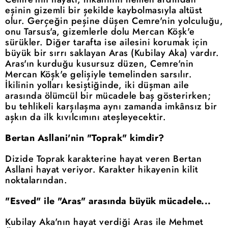
eşinin gizemli bir şekilde kaybolmasıyla altüst
olur. Gerçeğin peşine düşen Cemre'nin yolculuğu,
onu Tarsus'a, gizemlerle dolu Mercan Köşk'e
sürükler. Diğer tarafta ise ailesini korumak için
büyük bir sırrı saklayan Aras (Kubilay Aka) vardır.
Aras'ın kurduğu kusursuz düzen, Cemre'nin
Mercan Köşk'e gelişiyle temelinden sarsılır.
İkilinin yolları kesiştiğinde, iki düşman aile
arasında ölümcül bir mücadele baş gösterirken;
bu tehlikeli karşılaşma aynı zamanda imkânsız bir
aşkın da ilk kıvılcımını ateşleyecektir.
Bertan Asllani'nin "Toprak" kimdir?
Dizide Toprak karakterine hayat veren Bertan
Asllani hayat veriyor. Karakter hikayenin kilit
noktalarından.
"Esved" ile "Aras" arasında büyük mücadele...
Kubilay Aka'nın hayat verdiği Aras ile Mehmet