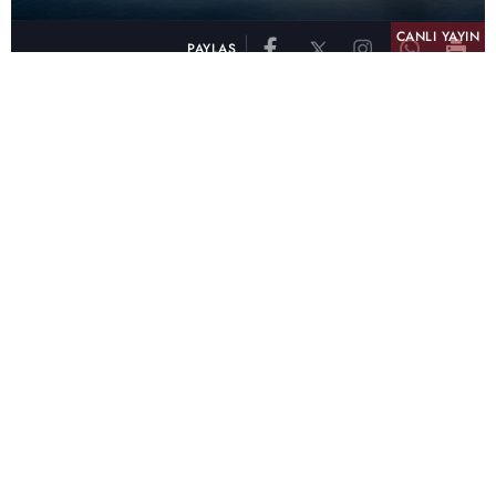
CANLI YAYIN
PAYLAŞ
atv, Türkiye'nin en çok izlenen televizyon kanalı
olma unvanını son 10 yıldır elinde tutmaya
devam ediyor. Fifty5 Blue Temmuz 2026
verilerine göre atv, Tüm Gün – Tüm Kişiler ve
Prime Time – Tüm Kişiler kategorilerinde ayı
birinci sırada tamamlayarak zirvedeki yerini
korudu.
32 yıldır televizyon dünyasına kazandırdığı
unutulmaz yapımlar, reyting rekorları kıran
dizileri, ilgiyle takip edilen programları ve
yayıncılıkta öncü projeleriyle Türk televizyon
tarihine damga vuran atv, başarısını Temmuz
ayında da sürdürdü.
Yaz akşamlarının vazgeçilmezi atv oldu!