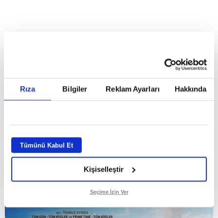
Reddet
HABERLER
Temmuz ayının lideri atv
Temmuz ayının lideri atv
Rıza
Bilgiler
Reklam Ayarları
Hakkında
GİRİŞ TARİHİ:
01.08.2026 10:40
GÜNCELLEME TARİHİ:
02.08.2026 09:59
ABONE OL
Tümünü Kabul Et
Kişiselleştir
Seçime İzin Ver