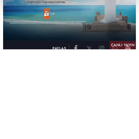
CANLI YAYIN
PAYLAŞ
atv, Türkiye'nin en çok izlenen televizyon kanalı
olma unvanını son 10 yıldır elinde tutmaya
devam ediyor. Fifty5 Blue Temmuz 2026
verilerine göre atv, Tüm Gün – Tüm Kişiler ve
Prime Time – Tüm Kişiler kategorilerinde ayı
birinci sırada tamamlayarak zirvedeki yerini
korudu.
32 yıldır televizyon dünyasına kazandırdığı
unutulmaz yapımlar, reyting rekorları kıran
dizileri, ilgiyle takip edilen programları ve
yayıncılıkta öncü projeleriyle Türk televizyon