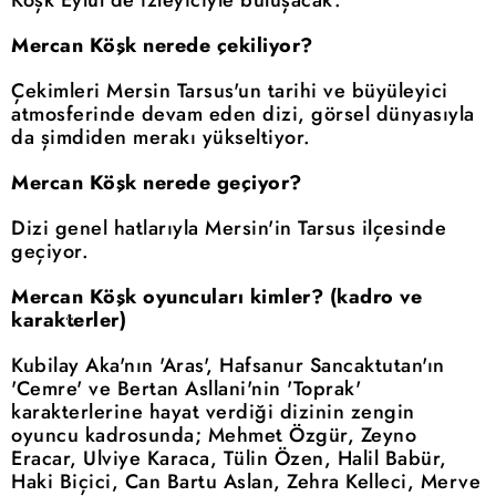
Köşk Eylül'de izleyiciyle buluşacak.
Mercan Köşk nerede çekiliyor?
Çekimleri Mersin Tarsus'un tarihi ve büyüleyici
atmosferinde devam eden dizi, görsel dünyasıyla
da şimdiden merakı yükseltiyor.
Mercan Köşk nerede geçiyor?
Dizi genel hatlarıyla Mersin'in Tarsus ilçesinde
geçiyor.
Mercan Köşk oyuncuları kimler? (kadro ve
karakterler)
Kubilay Aka'nın 'Aras', Hafsanur Sancaktutan'ın
'Cemre' ve Bertan Asllani'nin 'Toprak'
karakterlerine hayat verdiği dizinin zengin
oyuncu kadrosunda; Mehmet Özgür, Zeyno
Eracar, Ulviye Karaca, Tülin Özen, Halil Babür,
Haki Biçici, Can Bartu Aslan, Zehra Kelleci, Merve