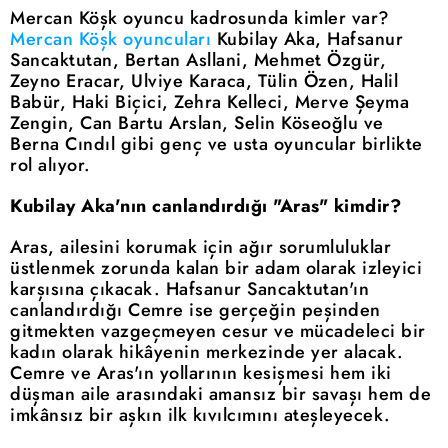
Mercan Köşk oyuncu kadrosunda kimler var?
Mercan Köşk oyuncuları
Kubilay Aka, Hafsanur
Sancaktutan, Bertan Asllani, Mehmet Özgür,
Zeyno Eracar, Ulviye Karaca, Tülin Özen, Halil
Babür, Haki Biçici, Zehra Kelleci, Merve Şeyma
Zengin, Can Bartu Arslan, Selin Köseoğlu ve
Berna Cındıl gibi genç ve usta oyuncular birlikte
rol alıyor.
Kubilay Aka'nın canlandırdığı "Aras" kimdir?
Aras, ailesini korumak için ağır sorumluluklar
üstlenmek zorunda kalan bir adam olarak izleyici
karşısına çıkacak. Hafsanur Sancaktutan'ın
canlandırdığı Cemre ise gerçeğin peşinden
gitmekten vazgeçmeyen cesur ve mücadeleci bir
kadın olarak hikâyenin merkezinde yer alacak.
Cemre ve Aras'ın yollarının kesişmesi hem iki
düşman aile arasındaki amansız bir savaşı hem de
imkânsız bir aşkın ilk kıvılcımını ateşleyecek.