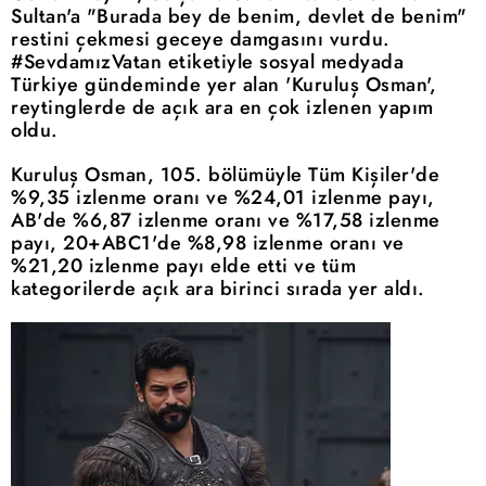
Sultan'a "Burada bey de benim, devlet de benim"
restini çekmesi geceye damgasını vurdu.
#SevdamızVatan etiketiyle sosyal medyada
Türkiye gündeminde yer alan 'Kuruluş Osman',
reytinglerde de açık ara en çok izlenen yapım
oldu.
Kuruluş Osman, 105. bölümüyle Tüm Kişiler'de
%9,35 izlenme oranı ve %24,01 izlenme payı,
AB'de %6,87 izlenme oranı ve %17,58 izlenme
payı, 20+ABC1'de %8,98 izlenme oranı ve
%21,20 izlenme payı elde etti ve tüm
kategorilerde açık ara birinci sırada yer aldı.