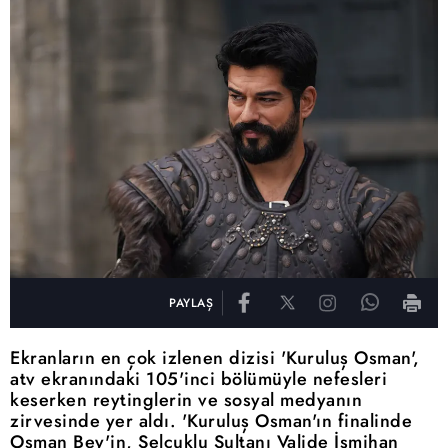
PAYLAŞ
Ekranların en çok izlenen dizisi 'Kuruluş Osman',
atv ekranındaki 105'inci bölümüyle nefesleri
keserken reytinglerin ve sosyal medyanın
zirvesinde yer aldı. 'Kuruluş Osman'ın finalinde
Osman Bey'in, Selçuklu Sultanı Valide İsmihan