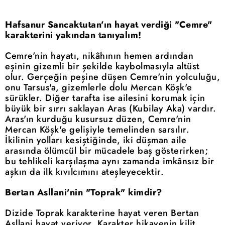
Hafsanur Sancaktutan'ın hayat verdiği "Cemre"
karakterini yakından tanıyalım!
Cemre'nin hayatı, nikâhının hemen ardından
eşinin gizemli bir şekilde kaybolmasıyla altüst
olur. Gerçeğin peşine düşen Cemre'nin yolculuğu,
onu Tarsus'a, gizemlerle dolu Mercan Köşk'e
sürükler. Diğer tarafta ise ailesini korumak için
büyük bir sırrı saklayan Aras (Kubilay Aka) vardır.
Aras'ın kurduğu kusursuz düzen, Cemre'nin
Mercan Köşk'e gelişiyle temelinden sarsılır.
İkilinin yolları kesiştiğinde, iki düşman aile
arasında ölümcül bir mücadele baş gösterirken;
bu tehlikeli karşılaşma aynı zamanda imkânsız bir
aşkın da ilk kıvılcımını ateşleyecektir.
Bertan Asllani'nin "Toprak" kimdir?
Dizide Toprak karakterine hayat veren Bertan
Asllani hayat veriyor. Karakter hikayenin kilit