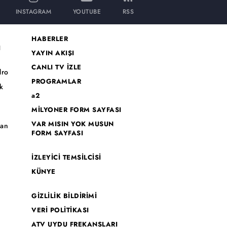
INSTAGRAM
YOUTUBE
RSS
HABERLER
I
YAYIN AKIŞI
CANLI TV İZLE
dro
PROGRAMLAR
k
a2
MİLYONER FORM SAYFASI
o
VAR MISIN YOK MUSUN
han
FORM SAYFASI
İZLEYİCİ TEMSİLCİSİ
KÜNYE
GİZLİLİK BİLDİRİMİ
VERİ POLİTİKASI
ATV UYDU FREKANSLARI