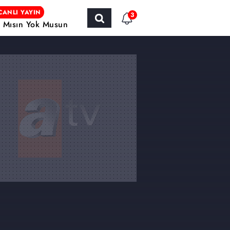
CANLI YAYIN
3
r Mısın Yok Musun