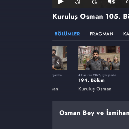
0
Kuruluş Osman
105. B
BÖLÜMLER
FRAGMAN
K
rşamba
12 Şubat 2025, Çarşamba
4 Haziran 2025, Çarşamba
180. Bölüm
194. Bölüm
an
Kuruluş Osman
Kuruluş Osman
Osman Bey ve İsmihan 