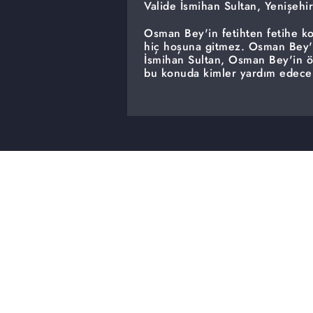
Valide İsmihan Sultan, Yenişehir
Osman Bey'in fetihten fetihe ko
hiç hoşuna gitmez. Osman Bey'i
İsmihan Sultan, Osman Bey'in ön
bu konuda kimler yardım edece
Marmaracık Hisarı kimin olacak
Marmaracık Hisarı alınmış fakat ş
Osman Bey Marmaracık Hisarı'nı
alındığı için oldukça mutludur. 
Osman Bey'in tutumu ne olacak
Osman Bey'in içine düşen kurt!
Osman Bey Marmaracık Fethi için
başa kaldığında iç muhasebesi y
kemirmektedir. Osman'ın içini 
Gürbüz Alp, Osman Bey'le sava
Osman Bey'in Alplerine "Kardeş