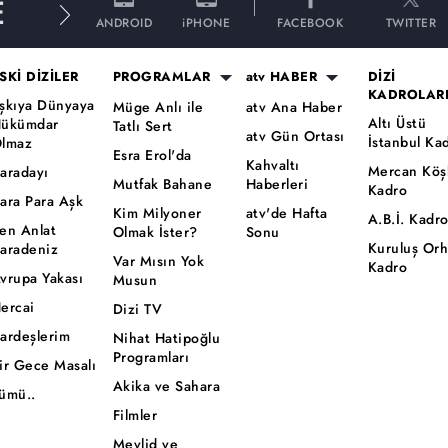
E
ANDROID
iPHONE
FACEBOOK
TWITTER
SKİ DİZİLER
PROGRAMLAR
atv HABER
DİZİ
KADROLAR
şkıya Dünyaya
Müge Anlı ile
atv Ana Haber
Altı Üstü
ükümdar
Tatlı Sert
atv Gün Ortası
İstanbul Ka
lmaz
Esra Erol'da
Kahvaltı
Mercan Köş
aradayı
Mutfak Bahane
Haberleri
Kadro
ara Para Aşk
Kim Milyoner
atv'de Hafta
A.B.İ. Kadr
en Anlat
Olmak İster?
Sonu
Kuruluş Or
aradeniz
Var Mısın Yok
Kadro
vrupa Yakası
Musun
ercai
Dizi TV
ardeşlerim
Nihat Hatipoğlu
Programları
ir Gece Masalı
Akika ve Sahara
ümü..
Filmler
Mevlid ve