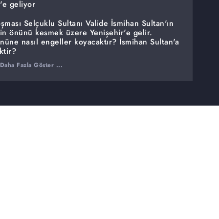
'e geliyor
şması Selçuklu Sultanı Valide İsmihan Sultan'ın
n önünü kesmek üzere Yenişehir'e gelir.
üne nasıl engeller koyacaktır? İsmihan Sultan'a
ktir?
Daha Fazla Göster ...
?
imdi akıllarda büyük bir soru işareti vardır.
 kime verecektir?Turgut Bey, Marmaracık Hisarı
Marmaracık için yaptığı fedakarlıklara karşı
tır?
 büyük bir şenlik kurar. Fakat kendiyle baş
apar. Osman'ın içini büyük bir kurt
kemiren bu kurt nedir?
şmaya başlıyor
iniz Gürbüz Alp" diye tanıştırdığı Gürbüz Alp