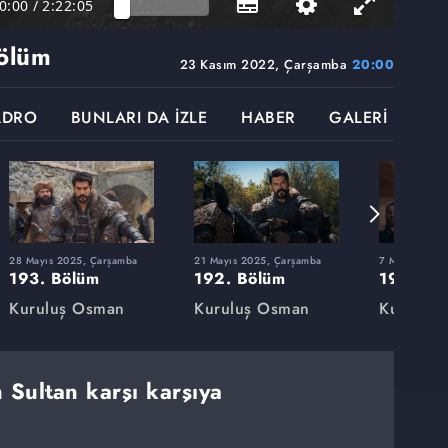
0:00
/
2:22:05
ölüm
23 Kasım 2022, Çarşamba
20:00
ADRO
BUNLARI DA İZLE
HABER
GALERİ
28 Mayıs 2025, Çarşamba
21 Mayıs 2025, Çarşamba
7 Mayıs 2025
193. Bölüm
192. Bölüm
191. Bö
Kuruluş Osman
Kuruluş Osman
Kuruluş
Sultan karşı karşıya