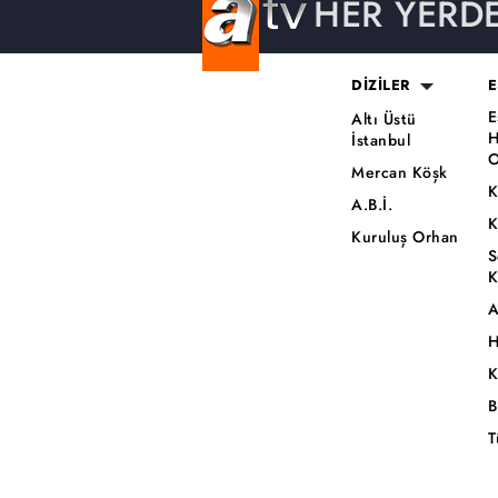
HER YERD
DİZİLER
E
E
Altı Üstü
H
İstanbul
O
Mercan Köşk
K
A.B.İ.
K
Kuruluş Orhan
S
K
A
H
K
B
T