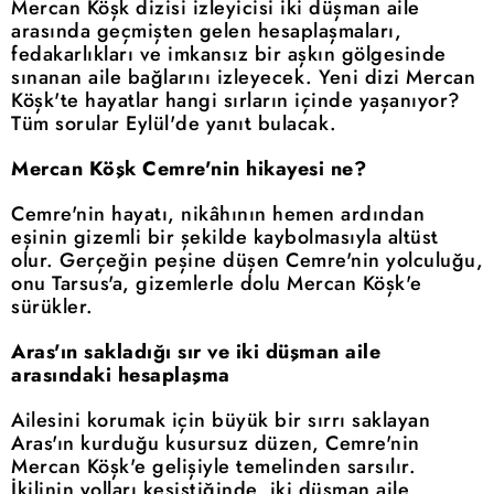
Mercan Köşk dizisi izleyicisi iki düşman aile
arasında geçmişten gelen hesaplaşmaları,
fedakarlıkları ve imkansız bir aşkın gölgesinde
sınanan aile bağlarını izleyecek. Yeni dizi Mercan
Köşk'te hayatlar hangi sırların içinde yaşanıyor?
Tüm sorular Eylül'de yanıt bulacak.
Mercan Köşk Cemre'nin hikayesi ne?
Cemre'nin hayatı, nikâhının hemen ardından
eşinin gizemli bir şekilde kaybolmasıyla altüst
olur. Gerçeğin peşine düşen Cemre'nin yolculuğu,
onu Tarsus'a, gizemlerle dolu Mercan Köşk'e
sürükler.
Aras'ın sakladığı sır ve iki düşman aile
arasındaki hesaplaşma
Ailesini korumak için büyük bir sırrı saklayan
Aras'ın kurduğu kusursuz düzen, Cemre'nin
Mercan Köşk'e gelişiyle temelinden sarsılır.
İkilinin yolları kesiştiğinde, iki düşman aile