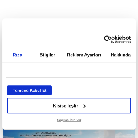
HABERLER
Temmuz ayının lideri atv
Temmuz ayının lideri atv
Rıza
Bilgiler
Reklam Ayarları
Hakkında
GİRİŞ TARİHİ:
01.08.2026 10:40
GÜNCELLEME TARİHİ:
02.08.2026 09:59
ABONE OL
Tümünü Kabul Et
Kişiselleştir
Seçime İzin Ver