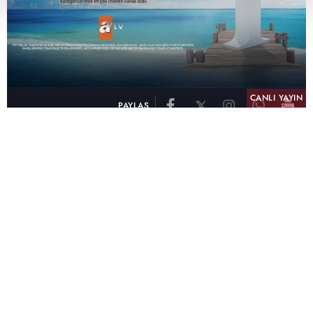
CANLI YAYIN
PAYLAŞ
atv, Türkiye'nin en çok izlenen televizyon kanalı
olma unvanını son 10 yıldır elinde tutmaya
devam ediyor. Fifty5 Blue Temmuz 2026
verilerine göre atv, Tüm Gün – Tüm Kişiler ve
Prime Time – Tüm Kişiler kategorilerinde ayı
birinci sırada tamamlayarak zirvedeki yerini
korudu.
32 yıldır televizyon dünyasına kazandırdığı
unutulmaz yapımlar, reyting rekorları kıran
dizileri, ilgiyle takip edilen programları ve
yayıncılıkta öncü projeleriyle Türk televizyon