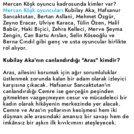
Mercan Köşk oyuncu kadrosunda kimler var?
Mercan Köşk oyuncuları
Kubilay Aka, Hafsanur
Sancaktutan, Bertan Asllani, Mehmet Özgür,
Zeyno Eracar, Ulviye Karaca, Tülin Özen, Halil
Babür, Haki Biçici, Zehra Kelleci, Merve Şeyma
Zengin, Can Bartu Arslan, Selin Köseoğlu ve
Berna Cındıl gibi genç ve usta oyuncular birlikte
rol alıyor.
Kubilay Aka'nın canlandırdığı "Aras" kimdir?
Aras, ailesini korumak için ağır sorumluluklar
üstlenmek zorunda kalan bir adam olarak izleyici
karşısına çıkacak. Hafsanur Sancaktutan'ın
canlandırdığı Cemre ise gerçeğin peşinden
gitmekten vazgeçmeyen cesur ve mücadeleci bir
kadın olarak hikâyenin merkezinde yer alacak.
Cemre ve Aras'ın yollarının kesişmesi hem iki
düşman aile arasındaki amansız bir savaşı hem de
imkânsız bir aşkın ilk kıvılcımını ateşleyecek.