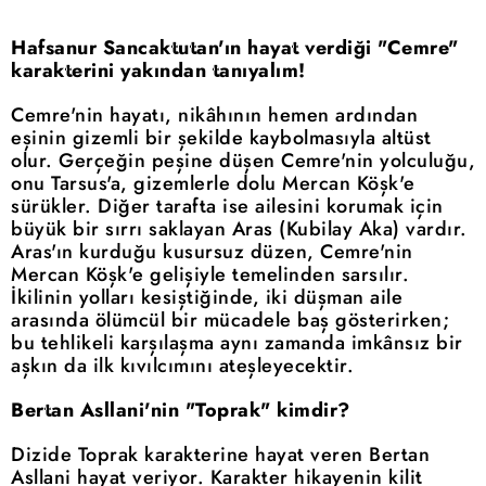
Hafsanur Sancaktutan'ın hayat verdiği "Cemre"
karakterini yakından tanıyalım!
Cemre'nin hayatı, nikâhının hemen ardından
eşinin gizemli bir şekilde kaybolmasıyla altüst
olur. Gerçeğin peşine düşen Cemre'nin yolculuğu,
onu Tarsus'a, gizemlerle dolu Mercan Köşk'e
sürükler. Diğer tarafta ise ailesini korumak için
büyük bir sırrı saklayan Aras (Kubilay Aka) vardır.
Aras'ın kurduğu kusursuz düzen, Cemre'nin
Mercan Köşk'e gelişiyle temelinden sarsılır.
İkilinin yolları kesiştiğinde, iki düşman aile
arasında ölümcül bir mücadele baş gösterirken;
bu tehlikeli karşılaşma aynı zamanda imkânsız bir
aşkın da ilk kıvılcımını ateşleyecektir.
Bertan Asllani'nin "Toprak" kimdir?
Dizide Toprak karakterine hayat veren Bertan
Asllani hayat veriyor. Karakter hikayenin kilit