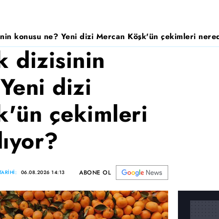
nin konusu ne? Yeni dizi Mercan Köşk'ün çekimleri nered
 dizisinin
Yeni dizi
'ün çekimleri
lıyor?
ABONE OL
ARİHİ:
06.08.2026 14:13