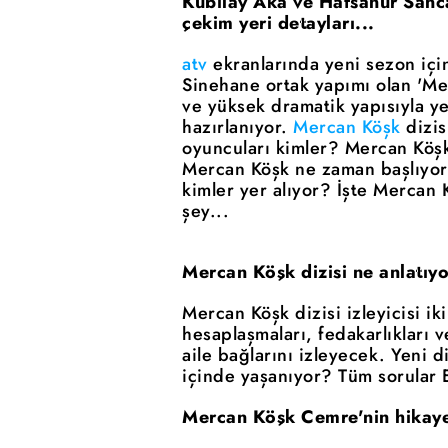
Kubilay Aka ve Hafsanur Sanca
çekim yeri detayları...
atv
ekranlarında yeni sezon için
Sinehane ortak yapımı olan 'Merc
ve yüksek dramatik yapısıyla y
hazırlanıyor.
Mercan Köşk
dizis
oyuncuları kimler? Mercan Köşk 
Mercan Köşk ne zaman başlıyor
kimler yer alıyor? İşte Mercan 
şey...
Mercan Köşk dizisi ne anlatıy
Mercan Köşk dizisi izleyicisi i
hesaplaşmaları, fedakarlıkları 
aile bağlarını izleyecek. Yeni d
içinde yaşanıyor? Tüm sorular E
Mercan Köşk Cemre'nin hikaye