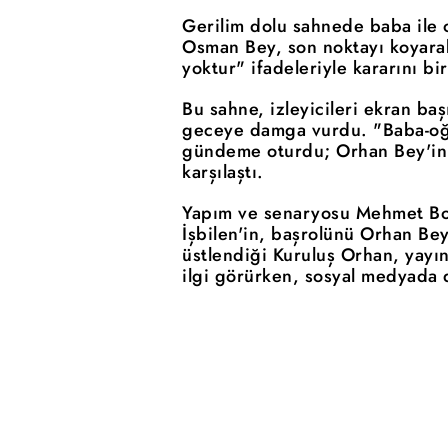
Gerilim dolu sahnede baba ile o
Osman Bey, son noktayı koyarak
yoktur" ifadeleriyle kararını bi
Bu sahne, izleyicileri ekran ba
geceye damga vurdu. "Baba-oğul
gündeme oturdu; Orhan Bey'in 
karşılaştı.
Yapım ve senaryosu Mehmet Boz
İşbilen'in, başrolünü Orhan Bey
üstlendiği Kuruluş Orhan, yayı
ilgi görürken, sosyal medyada d