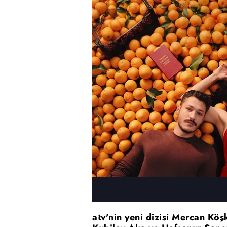
atv'nin yeni dizisi Mercan Köş