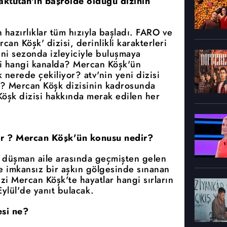
ktutan'ın başrolde olduğu dizinin
 hazırlıklar tüm hızıyla başladı. FARO ve
an Köşk' dizisi, derinlikli karakterleri
eni sezonda izleyiciyle buluşmaya
i hangi kanalda? Mercan Köşk'ün
nerede çekiliyor? atv'nin yeni dizisi
? Mercan Köşk dizisinin kadrosunda
Köşk dizisi hakkında merak edilen her
or ? Mercan Köşk'ün konusu nedir?
ki düşman aile arasında geçmişten gelen
ve imkansız bir aşkın gölgesinde sınanan
izi Mercan Köşk'te hayatlar hangi sırların
ylül'de yanıt bulacak.
si ne?