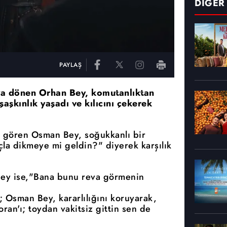
DİĞER
PAYLAŞ
ya dönen Orhan Bey, komutanlıktan
aşkınlık yaşadı ve kılıcını çekerek
da gören Osman Bey, soğukkanlı bir
ıçla dikmeye mi geldin?" diyerek karşılık
 Bey ise,"Bana bunu reva görmenin
; Osman Bey, kararlılığını koruyarak,
oran'ı; toydan vakitsiz gittin sen de