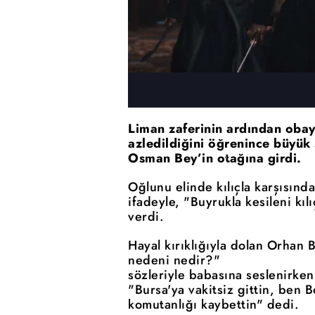
Liman zaferinin ardından oba
azledildiğini öğrenince büyük ş
Osman Bey’in otağına girdi.
Oğlunu elinde kılıçla karşısın
ifadeyle, "Buyrukla kesileni kıl
verdi.
Hayal kırıklığıyla dolan Orhan
nedeni nedir?"
sözleriyle babasına seslenirken
"Bursa'ya vakitsiz gittin, ben B
komutanlığı kaybettin" dedi.