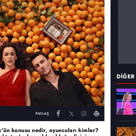
DİĞER
PAYLAŞ
k'ün konusu nedir, oyuncuları kimler?