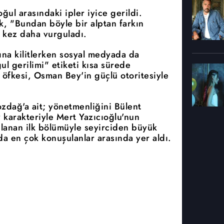
ğul arasındaki ipler iyice gerildi.
, "Bundan böyle bir alptan farkın
r kez daha vurguladı.
şına kilitlerken sosyal medyada da
 gerilimi" etiketi kısa sürede
öfkesi, Osman Bey'in güçlü otoritesiyle
dağ'a ait; yönetmenliğini Bülent
 karakteriyle Mert Yazıcıoğlu'nun
nlanan ilk bölümüyle seyirciden büyük
a en çok konuşulanlar arasında yer aldı.