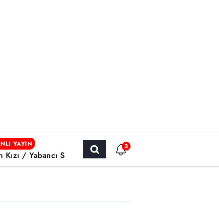
NLI YAYIN
3
ın Kızı / Yabancı Sinema