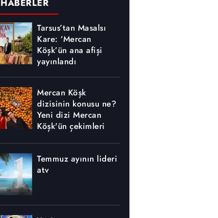
 HABERLER
Tarsus’tan Masalsı
Kare: ‘Mercan
Köşk’ün ana afişi
yayınlandı
Mercan Köşk
dizisinin konusu ne?
Yeni dizi Mercan
Köşk'ün çekimleri
nerede yapılıyor?
Temmuz ayının lideri
atv