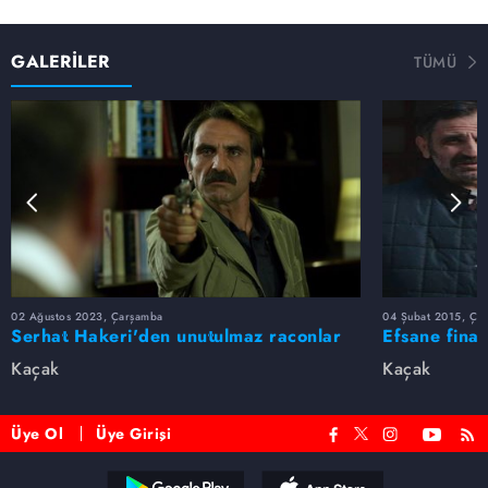
GALERİLER
TÜMÜ
02 Ağustos 2023, Çarşamba
04 Şubat 2015, Ça
Serhat Hakeri'den unutulmaz raconlar
Efsane final
📿💣
Kaçak
Kaçak
Üye Ol
Üye Girişi