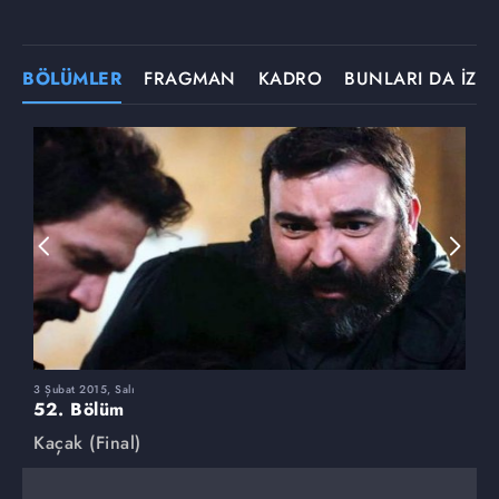
BÖLÜMLER
FRAGMAN
KADRO
BUNLARI DA İZLE
3 Şubat 2015, Salı
1
52. Bölüm
5
Kaçak (Final)
K