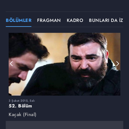
BÖLÜMLER
FRAGMAN
KADRO
BUNLARI DA İZLE
3 Şubat 2015, Salı
1
52. Bölüm
5
Kaçak (Final)
K