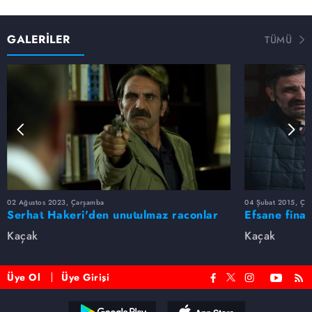
GALERİLER
TÜMÜ
02 Ağustos 2023, Çarşamba
04 Şubat 2015, Ça
Serhat Hakeri'den unutulmaz raconlar
Efsane final
📿💣
Kaçak
Kaçak
Üye Ol
Üye Girişi