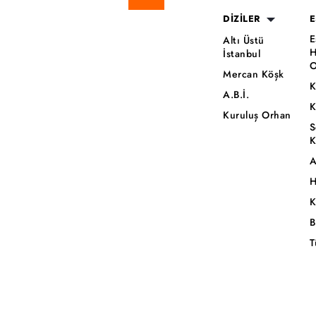
DİZİLER
E
E
Altı Üstü
H
İstanbul
O
Mercan Köşk
K
A.B.İ.
K
Kuruluş Orhan
S
K
A
H
K
B
T