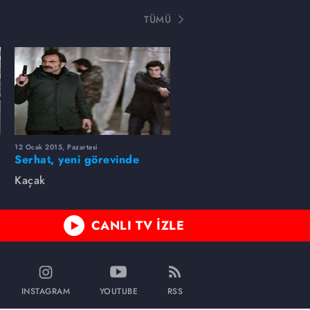
TÜMÜ
12 Ocak 2015, Pazartesi
Serhat, yeni görevinde
başarılı olabilecek mi? 51.
Kaçak
bölüm fotogaleri
CANLI TV İZLE
INSTAGRAM
YOUTUBE
RSS