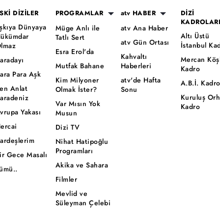
SKİ DİZİLER
PROGRAMLAR
atv HABER
DİZİ
KADROLAR
şkıya Dünyaya
Müge Anlı ile
atv Ana Haber
Altı Üstü
ükümdar
Tatlı Sert
atv Gün Ortası
İstanbul Ka
lmaz
Esra Erol'da
Kahvaltı
Mercan Köş
aradayı
Mutfak Bahane
Haberleri
Kadro
ara Para Aşk
Kim Milyoner
atv'de Hafta
A.B.İ. Kadr
en Anlat
Olmak İster?
Sonu
Kuruluş Or
aradeniz
Var Mısın Yok
Kadro
vrupa Yakası
Musun
ercai
Dizi TV
ardeşlerim
Nihat Hatipoğlu
Programları
ir Gece Masalı
Akika ve Sahara
ümü..
Filmler
Mevlid ve
Süleyman Çelebi