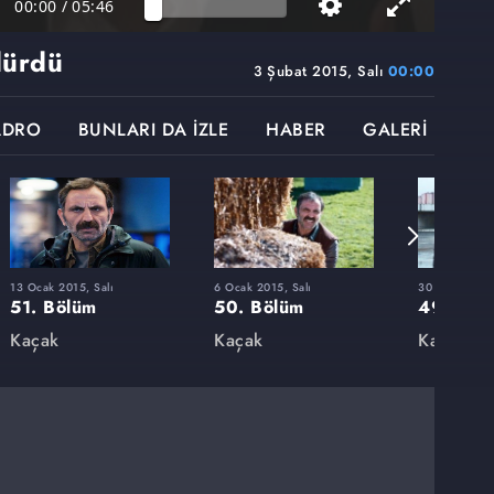
00:00
/
05:46
dürdü
3 Şubat 2015, Salı
00:00
ADRO
BUNLARI DA İZLE
HABER
GALERİ
13 Ocak 2015, Salı
6 Ocak 2015, Salı
30 Aralık 201
51. Bölüm
50. Bölüm
49. Böl
Kaçak
Kaçak
Kaçak