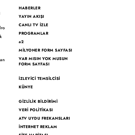
HABERLER
I
YAYIN AKIŞI
CANLI TV İZLE
dro
PROGRAMLAR
k
a2
MİLYONER FORM SAYFASI
o
VAR MISIN YOK MUSUN
han
FORM SAYFASI
İZLEYİCİ TEMSİLCİSİ
KÜNYE
GİZLİLİK BİLDİRİMİ
VERİ POLİTİKASI
ATV UYDU FREKANSLARI
İNTERNET REKLAM