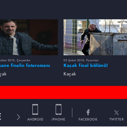
Şubat 2015, Çarşamba
02 Şubat 2015, Pazartesi
sane finalin fotoromanı
Kaçak final bölümü!
çak
Kaçak
E
ANDROID
iPHONE
FACEBOOK
TWITTER