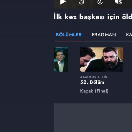
İlk kez başkası için öl
BÖLÜMLER
FRAGMAN
K
30 Eylül 2014, Salı
3 Şubat 2015, Salı
38. Bölüm
52. Bölüm
Kaçak
Kaçak (Final)