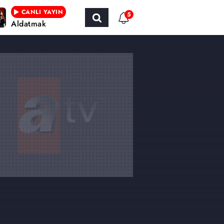
CANLI YAYIN
5
Aldatmak