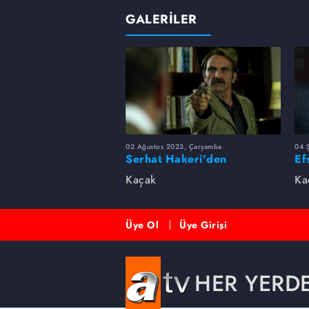
GALERİLER
02 Ağustos 2023, Çarşamba
04 
Serhat Hakeri'den
Ef
unutulmaz raconlar 📿💣
Kaçak
Ka
Üye Ol
Üye Girişi
HER YERD