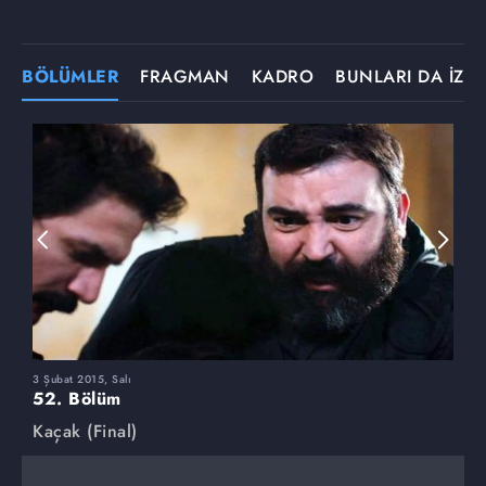
BÖLÜMLER
FRAGMAN
KADRO
BUNLARI DA İZLE
3 Şubat 2015, Salı
1
52. Bölüm
5
Kaçak (Final)
K