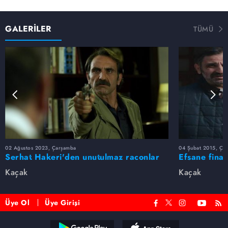
GALERİLER
TÜMÜ
02 Ağustos 2023, Çarşamba
04 Şubat 2015, Ça
Serhat Hakeri'den unutulmaz raconlar
Efsane final
📿💣
Kaçak
Kaçak
Üye Ol
Üye Girişi