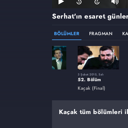
Serhat'ın esaret günler
BÖLÜMLER
FRAGMAN
K
30 Eylül 2014, Salı
3 Şubat 2015, Salı
38. Bölüm
52. Bölüm
Kaçak
Kaçak (Final)
Kaçak tüm bölümleri il