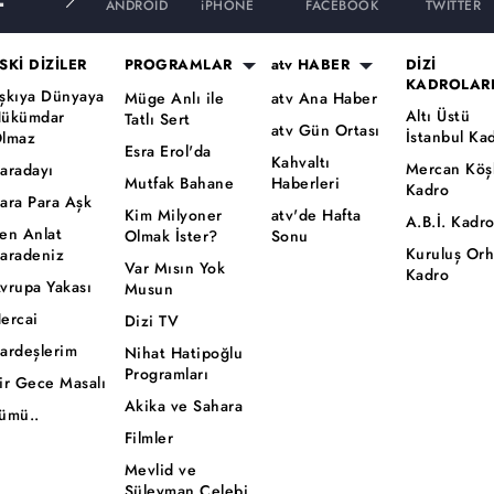
ANDROID
iPHONE
FACEBOOK
TWITTER
SKİ DİZİLER
PROGRAMLAR
atv HABER
DİZİ
KADROLAR
şkıya Dünyaya
Müge Anlı ile
atv Ana Haber
Altı Üstü
ükümdar
Tatlı Sert
atv Gün Ortası
İstanbul Ka
lmaz
Esra Erol'da
Kahvaltı
Mercan Köş
aradayı
Mutfak Bahane
Haberleri
Kadro
ara Para Aşk
Kim Milyoner
atv'de Hafta
A.B.İ. Kadr
en Anlat
Olmak İster?
Sonu
Kuruluş Or
aradeniz
Var Mısın Yok
Kadro
vrupa Yakası
Musun
ercai
Dizi TV
ardeşlerim
Nihat Hatipoğlu
Programları
ir Gece Masalı
Akika ve Sahara
ümü..
Filmler
Mevlid ve
Süleyman Çelebi