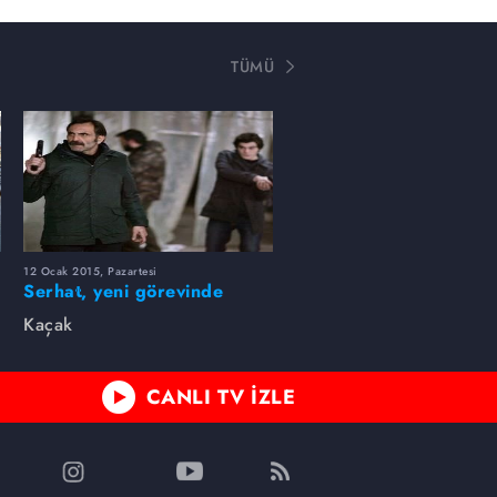
TÜMÜ
12 Ocak 2015, Pazartesi
Serhat, yeni görevinde
başarılı olabilecek mi? 51.
Kaçak
bölüm fotogaleri
CANLI TV İZLE