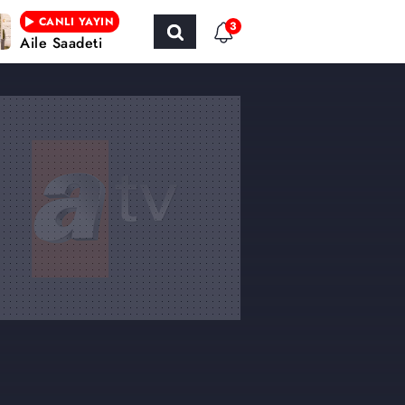
CANLI YAYIN
3
Aile Saadeti