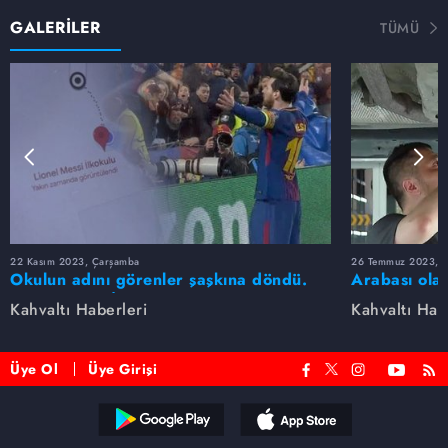
GALERİLER
TÜMÜ
22 Kasım 2023, Çarşamba
26 Temmuz 2023, 
Okulun adını görenler şaşkına döndü.
Arabası olan
Lionel Messi İlkokulu
hataya düşm
Kahvaltı Haberleri
Kahvaltı Hab
Üye Ol
Üye Girişi
Reddet