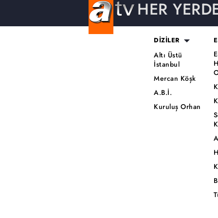
HER YERD
DİZİLER
E
E
Altı Üstü
H
İstanbul
O
Mercan Köşk
K
A.B.İ.
K
Kuruluş Orhan
S
K
A
H
K
B
T