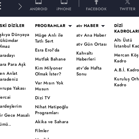
E
ANDROID
iPHONE
FACEBOOK
TWITTER
SKİ DİZİLER
PROGRAMLAR
atv HABER
DİZİ
KADROLAR
şkıya Dünyaya
Müge Anlı ile
atv Ana Haber
Altı Üstü
ükümdar
Tatlı Sert
atv Gün Ortası
İstanbul Ka
lmaz
Esra Erol'da
Kahvaltı
Mercan Köş
aradayı
Mutfak Bahane
Haberleri
Kadro
ara Para Aşk
Kim Milyoner
atv'de Hafta
A.B.İ. Kadr
en Anlat
Olmak İster?
Sonu
Kuruluş Or
aradeniz
Var Mısın Yok
Kadro
vrupa Yakası
Musun
ercai
Dizi TV
ardeşlerim
Nihat Hatipoğlu
Programları
ir Gece Masalı
Akika ve Sahara
ümü..
Filmler