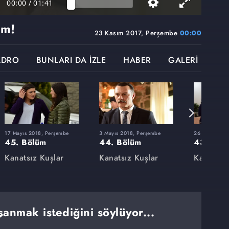
00:00
/
01:41
um!
23 Kasım 2017, Perşembe
00:00
ADRO
BUNLARI DA İZLE
HABER
GALERİ
17 Mayıs 2018, Perşembe
3 Mayıs 2018, Perşembe
26 Nisan 201
45. Bölüm
44. Bölüm
43. Böl
Kanatsız Kuşlar
Kanatsız Kuşlar
Kanatsız
anmak istediğini söylüyor...