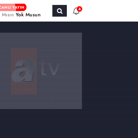
CANLI YAYIN
4
r Mısın Yok Musun