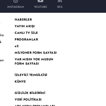
INSTAGRAM
YOUTUBE
RSS
HABERLER
I
YAYIN AKIŞI
CANLI TV İZLE
dro
PROGRAMLAR
k
a2
MİLYONER FORM SAYFASI
o
VAR MISIN YOK MUSUN
han
FORM SAYFASI
İZLEYİCİ TEMSİLCİSİ
KÜNYE
GİZLİLİK BİLDİRİMİ
VERİ POLİTİKASI