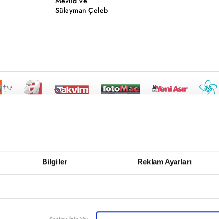
Mevlid ve
Süleyman Çelebi
Bilgiler
Reklam Ayarları
Seçime İzin Ver